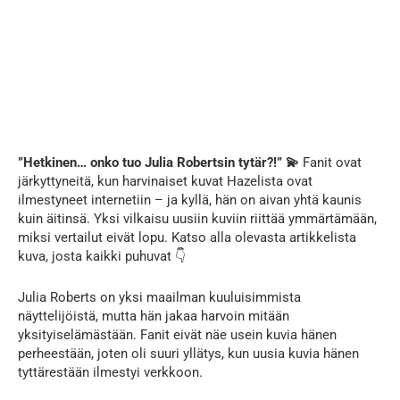
”Hetkinen… onko tuo Julia Robertsin tytär?!” 💫
Fanit ovat
järkyttyneitä, kun harvinaiset kuvat Hazelista ovat
ilmestyneet internetiin – ja kyllä, hän on aivan yhtä kaunis
kuin äitinsä. Yksi vilkaisu uusiin kuviin riittää ymmärtämään,
miksi vertailut eivät lopu. Katso alla olevasta artikkelista
kuva, josta kaikki puhuvat 👇
Julia Roberts on yksi maailman kuuluisimmista
näyttelijöistä, mutta hän jakaa harvoin mitään
yksityiselämästään. Fanit eivät näe usein kuvia hänen
perheestään, joten oli suuri yllätys, kun uusia kuvia hänen
tyttärestään ilmestyi verkkoon.