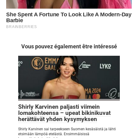
Vous pouvez également être intéressé
Julkkikset
0
Shirly Karvinen paljasti viimein
lomakohteensa – upeat bikinikuvat
herättävät yhden kysymyksen
Shirly Karvinen sai tarpeekseen Suomen kesäsäistä ja lähti
etsimään lämpöä etelästä. Ensimmäisissä