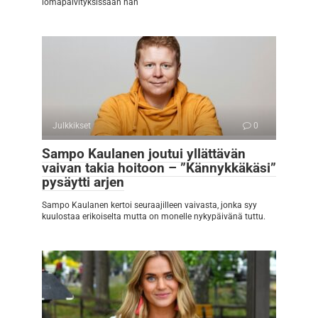
lomapäivityksissään hän
Julkkikset
0
Sampo Kaulanen joutui yllättävän
vaivan takia hoitoon – ”Kännykkäkäsi”
pysäytti arjen
Sampo Kaulanen kertoi seuraajilleen vaivasta, jonka syy
kuulostaa erikoiselta mutta on monelle nykypäivänä tuttu.