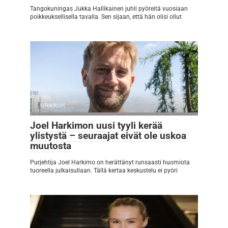
Tangokuningas Jukka Hallikainen juhli pyöreitä vuosiaan
poikkeuksellisella tavalla. Sen sijaan, että hän olisi ollut
Julkkikset
0
Joel Harkimon uusi tyyli kerää
ylistystä – seuraajat eivät ole uskoa
muutosta
Purjehtija Joel Harkimo on herättänyt runsaasti huomiota
tuoreella julkaisullaan. Tällä kertaa keskustelu ei pyöri