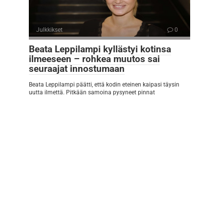
Julkkikset
0
Beata Leppilampi kyllästyi kotinsa
ilmeeseen – rohkea muutos sai
seuraajat innostumaan
Beata Leppilampi päätti, että kodin eteinen kaipasi täysin
uutta ilmettä. Pitkään samoina pysyneet pinnat