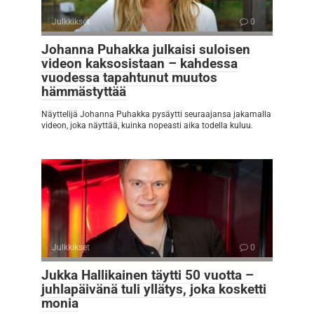
Julkkikset
0
Johanna Puhakka julkaisi suloisen
videon kaksosistaan – kahdessa
vuodessa tapahtunut muutos
hämmästyttää
Näyttelijä Johanna Puhakka pysäytti seuraajansa jakamalla
videon, joka näyttää, kuinka nopeasti aika todella kuluu.
Julkkikset
0
Jukka Hallikainen täytti 50 vuotta –
juhlapäivänä tuli yllätys, joka kosketti
monia