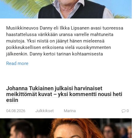
Musiikkineuvos Danny eli Ilkka Lipsanen avasi tuoreessa
haastattelussa värikkään uransa varrelle mahtuneita
muistoja. Yksi niistä on jäänyt hänen mieleensä
poikkeuksellisen erikoisena vielä vuosikymmenten
jälkeenkin. Danny kertoi tarinan kohtaamisesta
Read more
Johanna Tukiainen julkaisi harvinaiset
meikittömät kuvat – yksi kommentti nousi heti
esiin
04.08.2026
Julkkikset
Marina
0