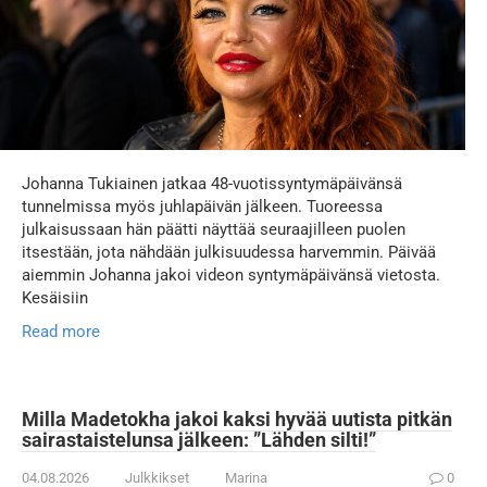
Johanna Tukiainen jatkaa 48-vuotissyntymäpäivänsä
tunnelmissa myös juhlapäivän jälkeen. Tuoreessa
julkaisussaan hän päätti näyttää seuraajilleen puolen
itsestään, jota nähdään julkisuudessa harvemmin. Päivää
aiemmin Johanna jakoi videon syntymäpäivänsä vietosta.
Kesäisiin
Read more
Milla Madetokha jakoi kaksi hyvää uutista pitkän
sairastaistelunsa jälkeen: ”Lähden silti!”
04.08.2026
Julkkikset
Marina
0