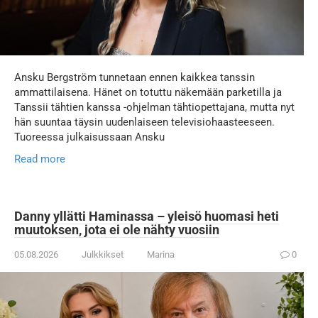
Ansku Bergström tunnetaan ennen kaikkea tanssin
ammattilaisena. Hänet on totuttu näkemään parketilla ja
Tanssii tähtien kanssa -ohjelman tähtiopettajana, mutta nyt
hän suuntaa täysin uudenlaiseen televisiohaasteeseen.
Tuoreessa julkaisussaan Ansku
Read more
Danny yllätti Haminassa – yleisö huomasi heti
muutoksen, jota ei ole nähty vuosiin
05.08.2026
Julkkikset
Marina
0