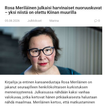
Rosa Meriläinen julkaisi harvinaiset nuoruuskuvat
– yksi niistä on otettu Kiinan muurilla
05.08.2026
Julkkikset
Marina
0
Kirjailija ja entinen kansanedustaja Rosa Meriläinen on
jakanut seuraajilleen henkilökohtaisen kurkistuksen
menneisyyteensä. Julkaisussa nähdään kaksi vanhaa
valokuvaa, jotka kertovat hänen pitkäaikaisesta halustaan
nähdä maailmaa. Meriläinen kertoo, että matkustaminen