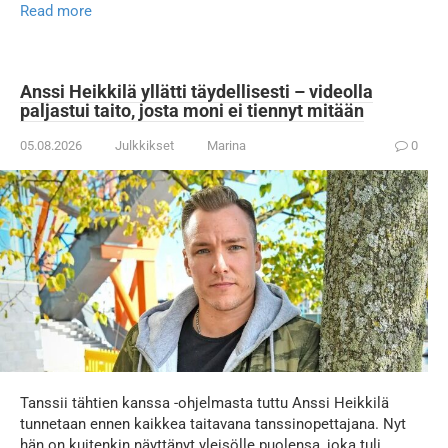
Read more
Anssi Heikkilä yllätti täydellisesti – videolla
paljastui taito, josta moni ei tiennyt mitään
05.08.2026
Julkkikset
Marina
0
Tanssii tähtien kanssa -ohjelmasta tuttu Anssi Heikkilä
tunnetaan ennen kaikkea taitavana tanssinopettajana. Nyt
hän on kuitenkin näyttänyt yleisölle puolensa, joka tuli