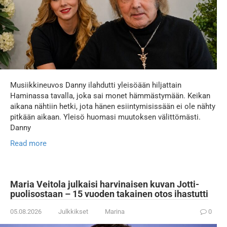
Musiikkineuvos Danny ilahdutti yleisöään hiljattain
Haminassa tavalla, joka sai monet hämmästymään. Keikan
aikana nähtiin hetki, jota hänen esiintymisissään ei ole nähty
pitkään aikaan. Yleisö huomasi muutoksen välittömästi.
Danny
Read more
Maria Veitola julkaisi harvinaisen kuvan Jotti-
puolisostaan – 15 vuoden takainen otos ihastutti
05.08.2026
Julkkikset
Marina
0