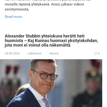
monelle täytenä yllätyksenä. Anssi julkaisi videon
esiintymisestä,
Read more
Alexander Stubbin yhteiskuva herätti heti
huomiota – Kaj Kunnas huomasi yksityiskohdan,
jota moni ei voinut olla näkemättä
04.08.2026
Julkkikset
Marina
0