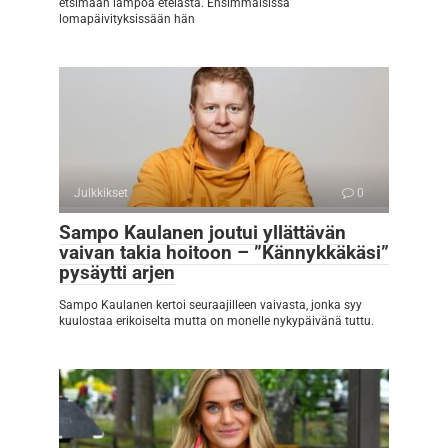
etsimään lämpöä etelästä. Ensimmäisissä
lomapäivityksissään hän
Julkkikset
0
Sampo Kaulanen joutui yllättävän
vaivan takia hoitoon – ”Kännykkäkäsi”
pysäytti arjen
Sampo Kaulanen kertoi seuraajilleen vaivasta, jonka syy
kuulostaa erikoiselta mutta on monelle nykypäivänä tuttu.