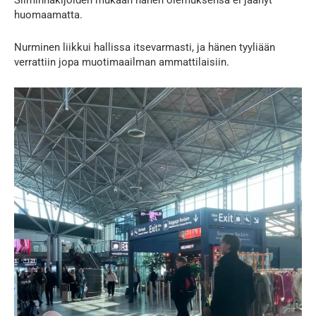
Silminnäkijöiden mukaan hänen olemuksensa ei jäänyt
huomaamatta.
Nurminen liikkui hallissa itsevarmasti, ja hänen tyyliään
verrattiin jopa muotimaailman ammattilaisiin.