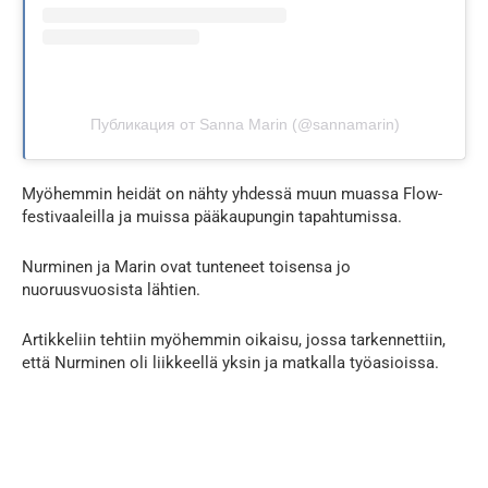
Публикация от Sanna Marin (@sannamarin)
Myöhemmin heidät on nähty yhdessä muun muassa Flow-
festivaaleilla ja muissa pääkaupungin tapahtumissa.
Nurminen ja Marin ovat tunteneet toisensa jo
nuoruusvuosista lähtien.
Artikkeliin tehtiin myöhemmin oikaisu, jossa tarkennettiin,
että Nurminen oli liikkeellä yksin ja matkalla työasioissa.