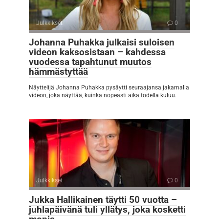
Julkkikset
0
Johanna Puhakka julkaisi suloisen
videon kaksosistaan – kahdessa
vuodessa tapahtunut muutos
hämmästyttää
Näyttelijä Johanna Puhakka pysäytti seuraajansa jakamalla
videon, joka näyttää, kuinka nopeasti aika todella kuluu.
Julkkikset
0
Jukka Hallikainen täytti 50 vuotta –
juhlapäivänä tuli yllätys, joka kosketti