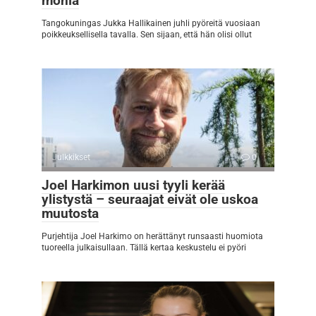
monia
Tangokuningas Jukka Hallikainen juhli pyöreitä vuosiaan
poikkeuksellisella tavalla. Sen sijaan, että hän olisi ollut
Julkkikset
0
Joel Harkimon uusi tyyli kerää
ylistystä – seuraajat eivät ole uskoa
muutosta
Purjehtija Joel Harkimo on herättänyt runsaasti huomiota
tuoreella julkaisullaan. Tällä kertaa keskustelu ei pyöri