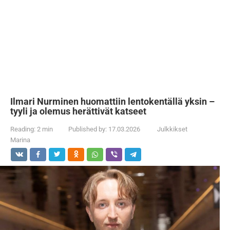
Ilmari Nurminen huomattiin lentokentällä yksin –
tyyli ja olemus herättivät katseet
Reading:
2 min
Published by:
17.03.2026
Julkkikset
Marina