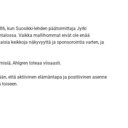
6, kun Suosikki-lehden päätoimittaja Jyrki
ntalossa. Vaikka mallihommat eivät ole enää
isia keikkoja näkyvyyttä ja sponsorointia varten, ja
isiä, Ahlgren toteaa viisaasti.
ään, että aktiivinen elämäntapa ja positiivinen asenne
 toiseen.