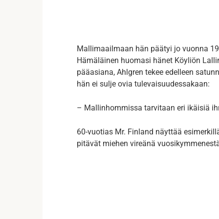
Mallimaailmaan hän päätyi jo vuonna 198
Hämäläinen huomasi hänet Köyliön Lalli
pääasiana, Ahlgren tekee edelleen satunna
hän ei sulje ovia tulevaisuudessakaan:
– Mallinhommissa tarvitaan eri ikäisiä ihm
60-vuotias Mr. Finland näyttää esimerkill
pitävät miehen vireänä vuosikymmenestä