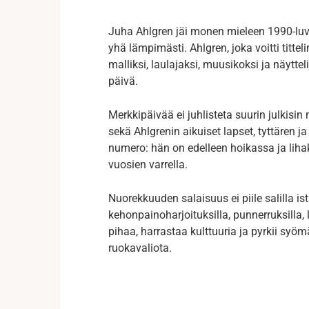
Juha Ahlgren jäi monen mieleen 1990-luv
yhä lämpimästi. Ahlgren, joka voitti tit
malliksi, laulajaksi, muusikoksi ja näytte
päivä.
Merkkipäivää ei juhlisteta suurin julkisin
sekä Ahlgrenin aikuiset lapset, tyttären 
numero: hän on edelleen hoikassa ja lih
vuosien varrella.
Nuorekkuuden salaisuus ei piile salilla i
kehonpainoharjoituksilla, punnerruksilla, 
pihaa, harrastaa kulttuuria ja pyrkii syöm
ruokavaliota.