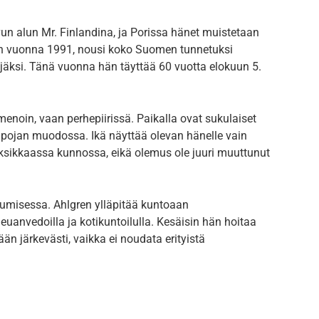
un alun Mr. Finlandina, ja Porissa hänet muistetaan
telin vuonna 1991, nousi koko Suomen tunnetuksi
lijäksi. Tänä vuonna hän täyttää 60 vuotta elokuun 5.
 menoin, vaan perhepiirissä. Paikalla ovat sukulaiset
ja pojan muodossa. Ikä näyttää olevan hänelle vain
aksikkaassa kunnossa, eikä olemus ole juuri muuttunut
stumisessa. Ahlgren ylläpitää kuntoaan
leuanvedoilla ja kotikuntoilulla. Kesäisin hän hoitaa
ään järkevästi, vaikka ei noudata erityistä