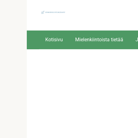
Skip
to
content
Kotisivu
Mielenkiintoista tietää
J