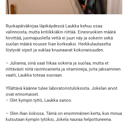
Ruokapäiväkirjaa läpikäydessä Laukka kehuu osaa
valinnoista, mutta kritiikkiäkin riittää. Einesruokien määrä
hirvittää, juomapuolella vettä ei juuri näy ja sokerin sekä
suolan määrä nousee liian korkeaksi. Herkkulautaselta
löytyvät sipsit ja suklaa kruunaavat kokonaisuuden.
– Julianna, sinä saat liikaa sokeria ja suolaa, mutta et
riittävästi niitä ravintoaineita ja vitamiineja, joita jaksaminen
vaatii, Laukka toteaa suoraan.
Yllättävä käänne tulee laboratoriotuloksista. Jokelan arvot
ovat erinomaiset.
– Olet kympin tyttö, Laukka sanoo.
– Olen ihan šokissa. Tämä on ensimmäinen kerta, kun minua
kutsutaan kympin tytöksi, Jokela nauraa helpottuneena.