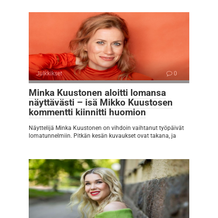
Julkkikset
0
Minka Kuustonen aloitti lomansa
näyttävästi – isä Mikko Kuustosen
kommentti kiinnitti huomion
Näyttelijä Minka Kuustonen on vihdoin vaihtanut työpäivät
lomatunnelmiin. Pitkän kesän kuvaukset ovat takana, ja