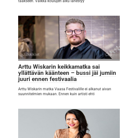
taakseen. Vaikka koulujen alku lähestyy
Julkkikset
0
Arttu Wiskarin keikkamatka sai
yllättävän käänteen – bussi jäi jumiin
juuri ennen festivaalia
Arttu Wiskarin matka Vaasa Festivalille ei alkanut aivan
suunnitelmien mukaan. Ennen kuin artisti ehti