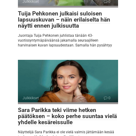
Julkkikset
0
Tuija Pehkonen julkaisi suloisen
lapsuuskuvan – näin erilaiselta hän
näytti ennen julkisuutta
Juontaja Tuija Pehkonen juhlistaa tänään 43-
vuotissyntymäpäiväänsä jakamalla seuraajilleen
harvinaisen kuvan lapsuudestaan. Samalla hän pysähtyy
Julkkikset
0
Sara Parikka teki viime hetken
päätöksen – koko perhe suuntaa vielä
yhdelle kesäreissulle
Näyttelijä Sara Parikka ei ole vielä valmis jättämään kesää