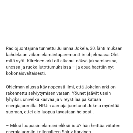
Radiojuontajana tunnettu Julianna Jokela, 30, lähti mukaan
kahdeksan viikon elämäntaparemonttiin ohjelmassa Olet
mitä syöt. Kiireinen arki oli alkanut näkyä jaksamisessa,
unessa ja ruokailutottumuksissa – ja apua haettiin nyt
kokonaisvaltaisesti.
Ohjelman alussa käy nopeasti ilmi, että Jokelan arki on
rakennettu selviytymisen varaan. Yöunet jäävät usein
lyhyiksi, univelka kasvaa ja vireystilaa paikataan
energiajuomilla. NRJ:n aamuja juontanut Jokela myöntää
suoraan, ettei aio luopua tavastaan helposti.
– Miksi luopuisin elämäni eliksiiristä? hän heittää viitaten
energiajuomiin kollegalleen Shirly Karvinen.