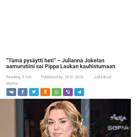
”Tämä pysäytti heti” – Julianna Jokelan
aamurutiini sai Pippa Laukan kauhistumaan
Reading:
3 min
Published by:
29.01.2026
Julkkikset
Marina