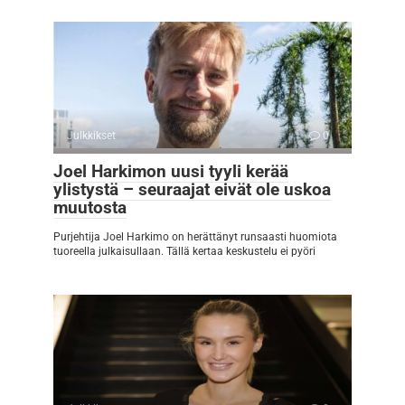
Julkkikset
0
Joel Harkimon uusi tyyli kerää
ylistystä – seuraajat eivät ole uskoa
muutosta
Purjehtija Joel Harkimo on herättänyt runsaasti huomiota
tuoreella julkaisullaan. Tällä kertaa keskustelu ei pyöri