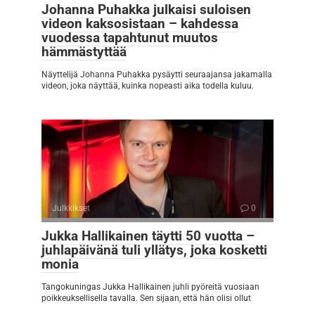
Johanna Puhakka julkaisi suloisen
videon kaksosistaan – kahdessa
vuodessa tapahtunut muutos
hämmästyttää
Näyttelijä Johanna Puhakka pysäytti seuraajansa jakamalla
videon, joka näyttää, kuinka nopeasti aika todella kuluu.
Julkkikset
0
Jukka Hallikainen täytti 50 vuotta –
juhlapäivänä tuli yllätys, joka kosketti
monia
Tangokuningas Jukka Hallikainen juhli pyöreitä vuosiaan
poikkeuksellisella tavalla. Sen sijaan, että hän olisi ollut