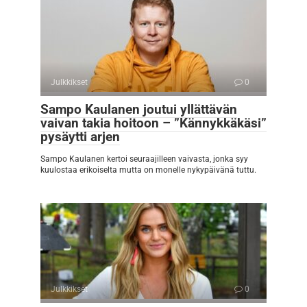
Julkkikset
0
Sampo Kaulanen joutui yllättävän
vaivan takia hoitoon – ”Kännykkäkäsi”
pysäytti arjen
Sampo Kaulanen kertoi seuraajilleen vaivasta, jonka syy
kuulostaa erikoiselta mutta on monelle nykypäivänä tuttu.
Julkkikset
0