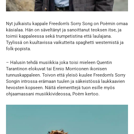
Nyt julkaistu kappale Freedom’s Sorry Song on Poèmin omaa
käsialaa. Hän on säveltänyt ja sanoittanut teoksen itse, ja
toimii kappaleessa sekä trumpetistina että laulajana.
Tyylissä on kuultavissa vaikutteita spaghetti westernistä ja
folk-popista.
– Halusin tehdä musiikkia joka toisi mieleen Quentin
Tarantinon elokuvat tai Ennio Morriconen ikonisen
tunnuskappaleen. Toivon että yleisö kuulee Freedom’s Sorry
Songin introssa erämaan tuulen ja säkeistössä laukkaavien
hevosten kopseen. Näitä elementtejä tuon esille myös
ohjaamassani musiikkivideossa, Poèm kertoo.