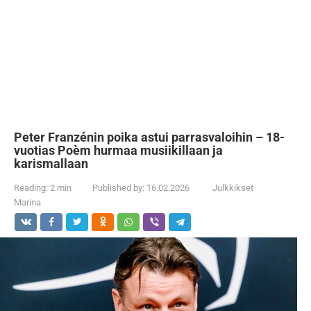
Peter Franzénin poika astui parrasvaloihin – 18-
vuotias Poèm hurmaa musiikillaan ja
karismallaan
Reading:
2 min
Published by:
16.02.2026
Julkkikset
Marina