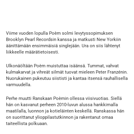
Viime vuoden lopulla Poèm solmi levytyssopimuksen
Brooklyn Pearl Recordsin kanssa ja matkusti New Yorkiin
äänittämään ensimmäisiä singlejään. Ura on siis lähtenyt
liikkeelle määrätietoisesti.
Ulkonäöltään Poèm muistuttaa isäänsä. Tummat, vahvat
kulmakarvat ja vihreät silmät tuovat mieleen Peter Franzénin.
Nuorukainen pukeutuu siististi ja kantaa itsensä rauhallisella
varmuudella.
Perhe muutti Ranskaan Poèmin ollessa viisivuotias. Siellä
hän on kasvanut perheen 2010-luvun alussa hankkimalla
maatilalla, luonnon ja kotieläinten keskellä. Ranskassa hän
on suorittanut ylioppilastutkinnon ja rakentanut omaa
taiteellista polkuaan.