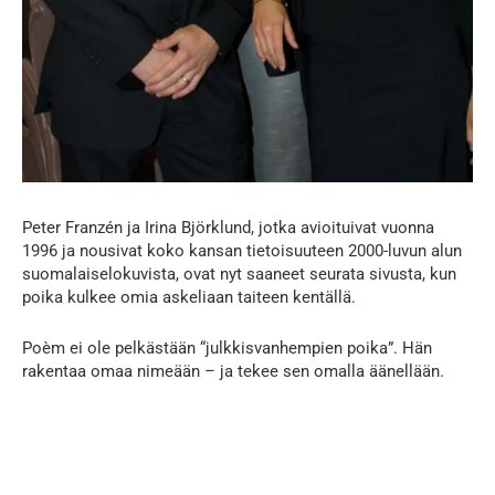
Peter Franzén ja Irina Björklund, jotka avioituivat vuonna
1996 ja nousivat koko kansan tietoisuuteen 2000-luvun alun
suomalaiselokuvista, ovat nyt saaneet seurata sivusta, kun
poika kulkee omia askeliaan taiteen kentällä.
Poèm ei ole pelkästään “julkkisvanhempien poika”. Hän
rakentaa omaa nimeään – ja tekee sen omalla äänellään.