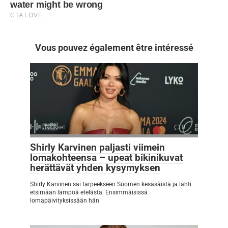
Vous pouvez également être intéressé
Julkkikset
0
Shirly Karvinen paljasti viimein
lomakohteensa – upeat bikinikuvat
herättävät yhden kysymyksen
Shirly Karvinen sai tarpeekseen Suomen kesäsäistä ja lähti
etsimään lämpöä etelästä. Ensimmäisissä
lomapäivityksissään hän