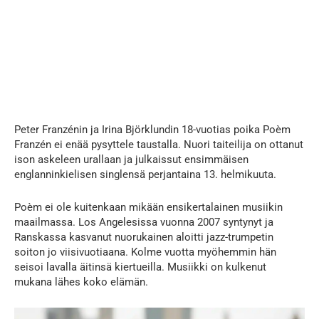
Peter Franzénin ja Irina Björklundin 18-vuotias poika Poèm
Franzén ei enää pysyttele taustalla. Nuori taiteilija on ottanut
ison askeleen urallaan ja julkaissut ensimmäisen
englanninkielisen singlensä perjantaina 13. helmikuuta.
Poèm ei ole kuitenkaan mikään ensikertalainen musiikin
maailmassa. Los Angelesissa vuonna 2007 syntynyt ja
Ranskassa kasvanut nuorukainen aloitti jazz-trumpetin
soiton jo viisivuotiaana. Kolme vuotta myöhemmin hän
seisoi lavalla äitinsä kiertueilla. Musiikki on kulkenut
mukana lähes koko elämän.