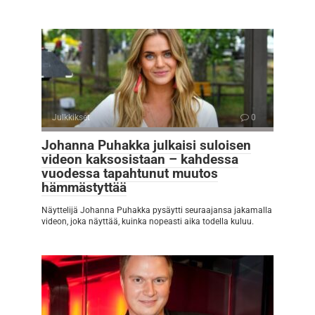
Julkkikset
0
Johanna Puhakka julkaisi suloisen
videon kaksosistaan – kahdessa
vuodessa tapahtunut muutos
hämmästyttää
Näyttelijä Johanna Puhakka pysäytti seuraajansa jakamalla
videon, joka näyttää, kuinka nopeasti aika todella kuluu.