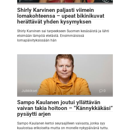
Shirly Karvinen paljasti viimein
lomakohteensa – upeat bikinikuvat
herättävät yhden kysymyksen
Shirly Karvinen sai tarpeekseen Suomen kesäsäistä ja lähti
etsimään lämpöä etelästä. Ensimmäisissä
lomapäivityksissään hän
Julkkikset
0
Sampo Kaulanen joutui yllättävän
vaivan takia hoitoon – ”Kännykkäkäsi”
pysäytti arjen
Sampo Kaulanen kertoi seuraajilleen vaivasta, jonka syy
kuulostaa erikoiselta mutta on monelle nykypäivänä tuttu.