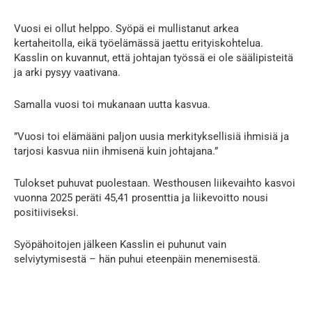
Vuosi ei ollut helppo. Syöpä ei mullistanut arkea
kertaheitolla, eikä työelämässä jaettu erityiskohtelua.
Kasslin on kuvannut, että johtajan työssä ei ole säälipisteitä
ja arki pysyy vaativana.
Samalla vuosi toi mukanaan uutta kasvua.
”Vuosi toi elämääni paljon uusia merkityksellisiä ihmisiä ja
tarjosi kasvua niin ihmisenä kuin johtajana.”
Tulokset puhuvat puolestaan. Westhousen liikevaihto kasvoi
vuonna 2025 peräti 45,41 prosenttia ja liikevoitto nousi
positiiviseksi.
Syöpähoitojen jälkeen Kasslin ei puhunut vain
selviytymisestä – hän puhui eteenpäin menemisestä.