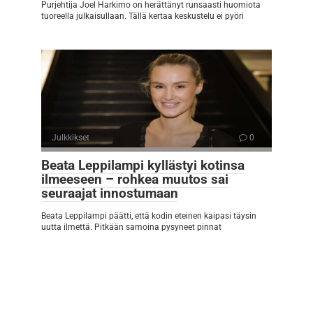
Purjehtija Joel Harkimo on herättänyt runsaasti huomiota
tuoreella julkaisullaan. Tällä kertaa keskustelu ei pyöri
Julkkikset
0
Beata Leppilampi kyllästyi kotinsa
ilmeeseen – rohkea muutos sai
seuraajat innostumaan
Beata Leppilampi päätti, että kodin eteinen kaipasi täysin
uutta ilmettä. Pitkään samoina pysyneet pinnat