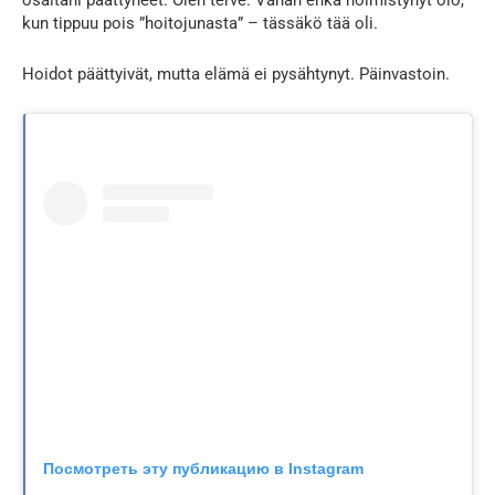
osaltani päättyneet. Olen terve. Vähän ehkä hölmistynyt olo,
kun tippuu pois ”hoitojunasta” – tässäkö tää oli.
Hoidot päättyivät, mutta elämä ei pysähtynyt. Päinvastoin.
Посмотреть эту публикацию в Instagram