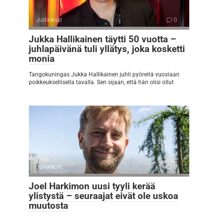
Julkkikset
0
Jukka Hallikainen täytti 50 vuotta –
juhlapäivänä tuli yllätys, joka kosketti
monia
Tangokuningas Jukka Hallikainen juhli pyöreitä vuosiaan
poikkeuksellisella tavalla. Sen sijaan, että hän olisi ollut
Julkkikset
0
Joel Harkimon uusi tyyli kerää
ylistystä – seuraajat eivät ole uskoa
muutosta