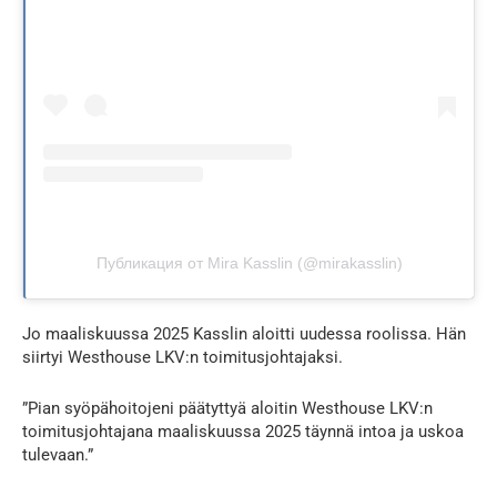
Публикация от Mira Kasslin (@mirakasslin)
Jo maaliskuussa 2025 Kasslin aloitti uudessa roolissa. Hän
siirtyi Westhouse LKV:n toimitusjohtajaksi.
”Pian syöpähoitojeni päätyttyä aloitin Westhouse LKV:n
toimitusjohtajana maaliskuussa 2025 täynnä intoa ja uskoa
tulevaan.”