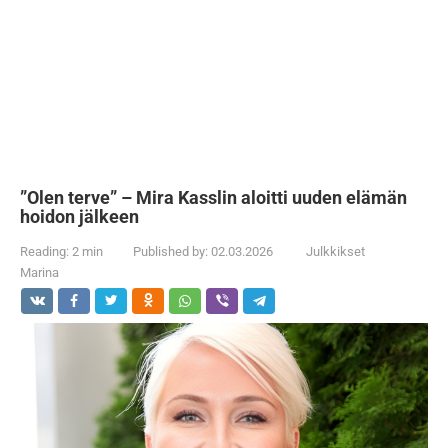
”Olen terve” – ​​Mira Kasslin aloitti uuden elämän
hoidon jälkeen
Reading:
2 min
Published by:
02.03.2026
Julkkikset
Marina