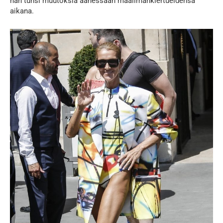
hän tunsi muutoksia äänessään maailmankiertueidensa
aikana.