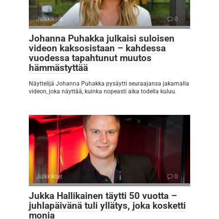
Julkkikset
0
Johanna Puhakka julkaisi suloisen
videon kaksosistaan – kahdessa
vuodessa tapahtunut muutos
hämmästyttää
Näyttelijä Johanna Puhakka pysäytti seuraajansa jakamalla
videon, joka näyttää, kuinka nopeasti aika todella kuluu.
Julkkikset
0
Jukka Hallikainen täytti 50 vuotta –
juhlapäivänä tuli yllätys, joka kosketti
monia