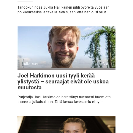
Tangokuningas Jukka Hallikainen juhli pyöreitä vuosiaan
poikkeuksellisella tavalla. Sen sijaan, että hän olisi ollut
Julkkikset
0
Joel Harkimon uusi tyyli kerää
ylistystä – seuraajat eivät ole uskoa
muutosta
Purjehtija Joel Harkimo on herättänyt runsaasti huomiota
tuoreella julkaisullaan. Tällä kertaa keskustelu ei pyöri