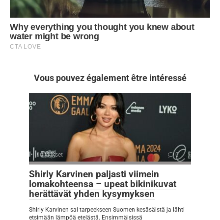
Vous pouvez également être intéressé
Julkkikset
0
Shirly Karvinen paljasti viimein
lomakohteensa – upeat bikinikuvat
herättävät yhden kysymyksen
Shirly Karvinen sai tarpeekseen Suomen kesäsäistä ja lähti
etsimään lämpöä etelästä. Ensimmäisissä