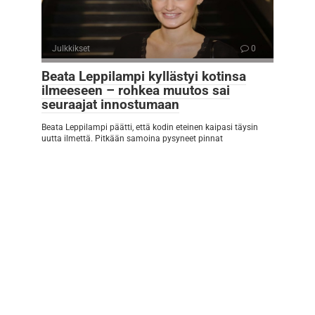
Julkkikset
0
Beata Leppilampi kyllästyi kotinsa
ilmeeseen – rohkea muutos sai
seuraajat innostumaan
Beata Leppilampi päätti, että kodin eteinen kaipasi täysin
uutta ilmettä. Pitkään samoina pysyneet pinnat