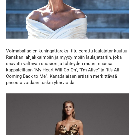
Voimaballadien kuningattareksi tituleerattu laulajatar kuuluu
Ranskan lahjakkaimpiin ja myydyimpiin laulajattariin, joka
saavutti valtavan suosion ja tähteyden muun muassa
kappaleillaan ”My Heart Will Go On”, ”I’m Alive” ja ”It’s All
Coming Back to Me”. Kanadalaisen artistin merkittävää
panosta voidaan tuskin yliarvioida.