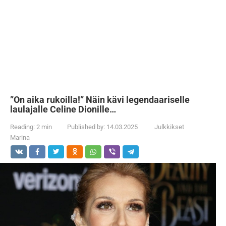
”On aika rukoilla!” Näin kävi legendaariselle
laulajalle Celine Dionille…
Reading:
2 min
Published by:
14.03.2025
Julkkikset
Marina