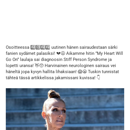
Osoitteessa 2️⃣0️⃣2️⃣2️⃣ uutinen hänen sairaudestaan särki
fanien sydämet palasiksi! 💔😩 Aikamme hitin ”My Heart Will
Go On” laulaja sai diagnoosin Stiff Person Syndrome ja
lopetti uransa! 👋🥺 Harvinainen neurologinen sairaus vei
häneltä jopa kyvyn hallita lihaksiaan! 😱😬 Tuskin tunnistat
tähteä tässä artikkelissa jakamissani kuvissa! 👇