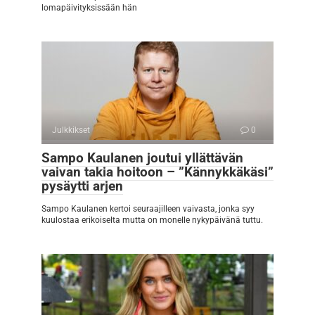
lomapäivityksissään hän
Julkkikset
0
Sampo Kaulanen joutui yllättävän
vaivan takia hoitoon – ”Kännykkäkäsi”
pysäytti arjen
Sampo Kaulanen kertoi seuraajilleen vaivasta, jonka syy
kuulostaa erikoiselta mutta on monelle nykypäivänä tuttu.