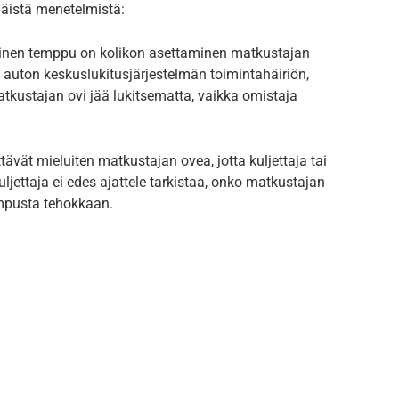
 näistä menetelmistä:
einen temppu on kolikon asettaminen matkustajan
auton keskuslukitusjärjestelmän toimintahäiriön,
atkustajan ovi jää lukitsematta, vaikka omistaja
ävät mieluiten matkustajan ovea, jotta kuljettaja tai
ljettaja ei edes ajattele tarkistaa, onko matkustajan
empusta tehokkaan.