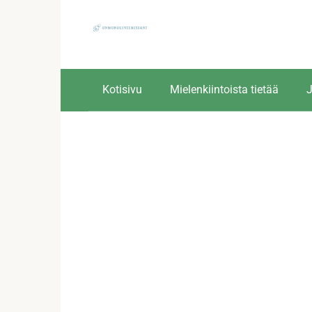
Skip
to
content
Kotisivu
Mielenkiintoista tietää
J