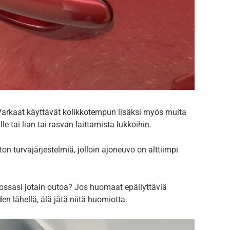
arkaat käyttävät kolikkotempun lisäksi myös muita
le tai lian tai rasvan laittamista lukkoihin.
turvajärjestelmiä, jolloin ajoneuvo on alttiimpi
tossasi jotain outoa? Jos huomaat epäilyttäviä
den lähellä, älä jätä niitä huomiotta.