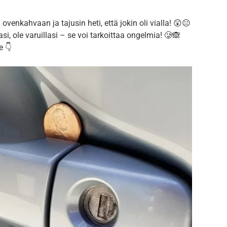
venkahvaan ja tajusin heti, että jokin oli vialla! 😲😐
si, ole varuillasi – se voi tarkoittaa ongelmia! 🥲🙈
e 👇