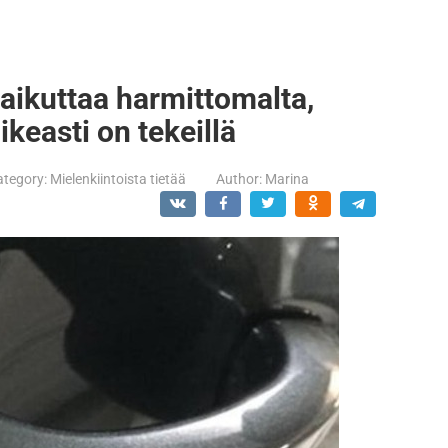
aikuttaa harmittomalta,
keasti on tekeillä
ategory:
Mielenkiintoista tietää
Author:
Marina