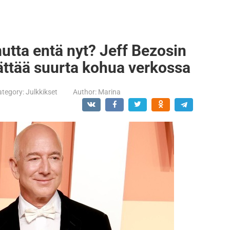
mutta entä nyt? Jeff Bezosin
ttää suurta kohua verkossa
ategory:
Julkkikset
Author:
Marina