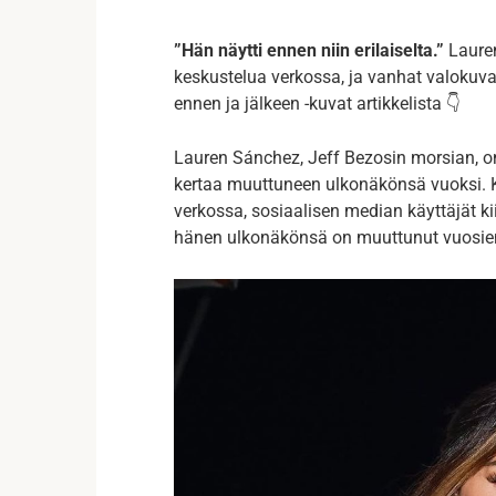
”Hän näytti ennen niin erilaiselta.”
Lauren
keskustelua verkossa, ja vanhat valokuvat
ennen ja jälkeen -kuvat artikkelista 👇
Lauren Sánchez, Jeff Bezosin morsian, on 
kertaa muuttuneen ulkonäkönsä vuoksi. 
verkossa, sosiaalisen median käyttäjät ki
hänen ulkonäkönsä on muuttunut vuosien 