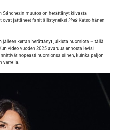
 Sánchezin muutos on herättänyt kiivasta
 ovat jättäneet fanit ällistyneiksi 💭📸 Katso hänen
jälleen kerran herättänyt julkista huomiota – tällä
Kun video vuoden 2025 avaruuslennosta levisi
innittivät nopeasti huomionsa siihen, kuinka paljon
varrella.