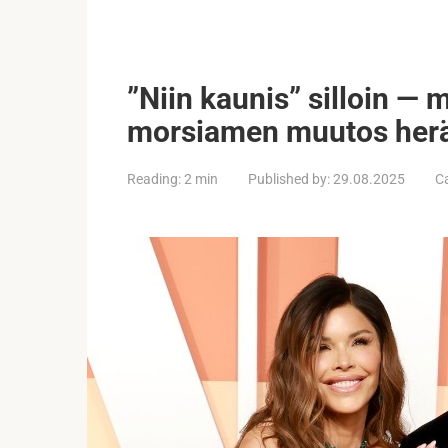
”Niin kaunis” silloin — 
morsiamen muutos herä
Reading:
2 min
Published by:
29.08.2025
C