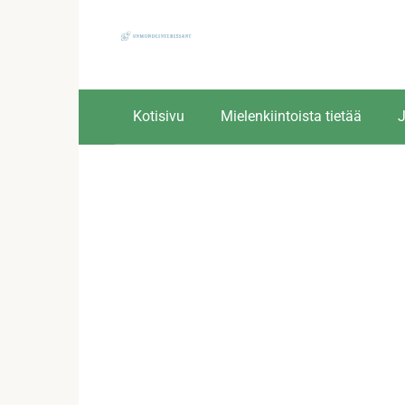
Skip
to
content
Kotisivu
Mielenkiintoista tietää
J