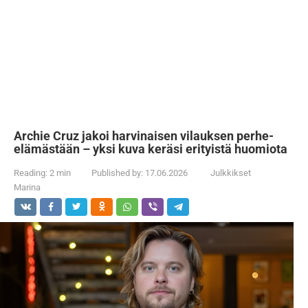
Archie Cruz jakoi harvinaisen vilauksen perhe-
elämästään – yksi kuva keräsi erityistä huomiota
Reading:
2 min
Published by:
17.06.2026
Julkkikset
Marina