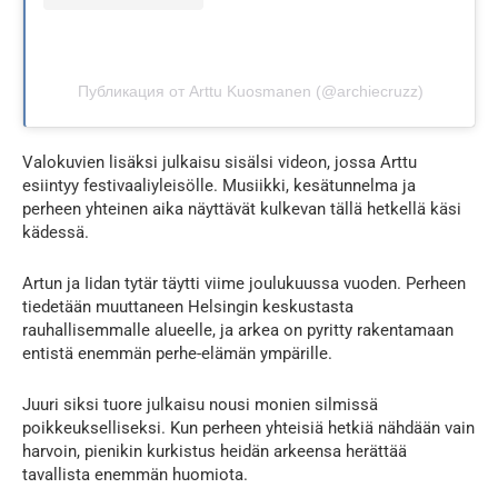
Публикация от Arttu Kuosmanen (@archiecruzz)
Valokuvien lisäksi julkaisu sisälsi videon, jossa Arttu
esiintyy festivaaliyleisölle. Musiikki, kesätunnelma ja
perheen yhteinen aika näyttävät kulkevan tällä hetkellä käsi
kädessä.
Artun ja Iidan tytär täytti viime joulukuussa vuoden. Perheen
tiedetään muuttaneen Helsingin keskustasta
rauhallisemmalle alueelle, ja arkea on pyritty rakentamaan
entistä enemmän perhe-elämän ympärille.
Juuri siksi tuore julkaisu nousi monien silmissä
poikkeukselliseksi. Kun perheen yhteisiä hetkiä nähdään vain
harvoin, pienikin kurkistus heidän arkeensa herättää
tavallista enemmän huomiota.