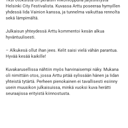
Yksi otoksista on peräisin viikonloppuna järjestetystä
Helsinki City Festivalista. Kuvassa Arttu poseeraa hymyillen
yhdessä Iida Vainion kanssa, ja tunnelma vaikuttaa rennolta
sekä lämpimältä.
Julkaisun yhteydessä Arttu kommentoi kesän alkua
hyväntuulisesti.
– Alkukesä ollut ihan jees. Kelit saisi vielä vähän parantua.
Hyvää kesää kaikille!
Kuvakarusellissa nähtiin myös harvinaisempi näky. Mukana
oli nimittäin otos, jossa Arttu pitää sylissään hänen ja Iidan
yhteistä tytärtä. Perheen pienokainen ei tavallisesti esiinny
usein muusikon julkaisuissa, minkä vuoksi kuva herätti
seuraajissa erityistä kiinnostusta.