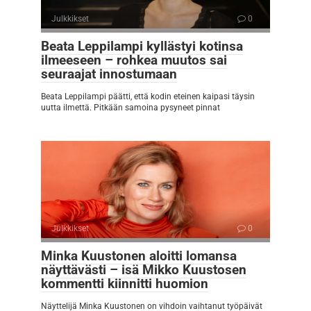
Julkkikset
0
Beata Leppilampi kyllästyi kotinsa
ilmeeseen – rohkea muutos sai
seuraajat innostumaan
Beata Leppilampi päätti, että kodin eteinen kaipasi täysin
uutta ilmettä. Pitkään samoina pysyneet pinnat
Julkkikset
0
Minka Kuustonen aloitti lomansa
näyttävästi – isä Mikko Kuustosen
kommentti kiinnitti huomion
Näyttelijä Minka Kuustonen on vihdoin vaihtanut työpäivät