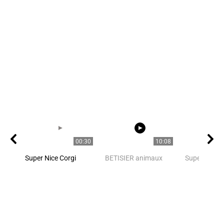
00:30
10:08
Super Nice Corgi
BETISIER animaux
Super Nice C