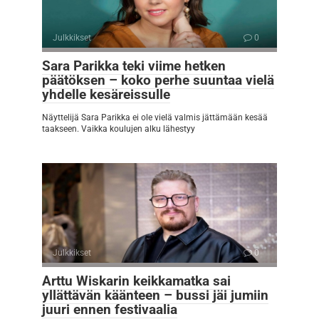
Julkkikset
0
Sara Parikka teki viime hetken
päätöksen – koko perhe suuntaa vielä
yhdelle kesäreissulle
Näyttelijä Sara Parikka ei ole vielä valmis jättämään kesää
taakseen. Vaikka koulujen alku lähestyy
Julkkikset
0
Arttu Wiskarin keikkamatka sai
yllättävän käänteen – bussi jäi jumiin
juuri ennen festivaalia