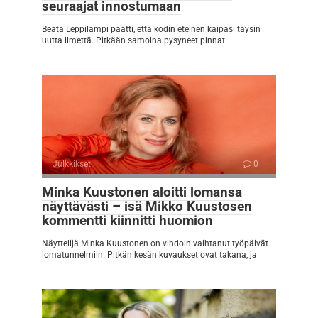
seuraajat innostumaan
Beata Leppilampi päätti, että kodin eteinen kaipasi täysin
uutta ilmettä. Pitkään samoina pysyneet pinnat
Julkkikset
0
Minka Kuustonen aloitti lomansa
näyttävästi – isä Mikko Kuustosen
kommentti kiinnitti huomion
Näyttelijä Minka Kuustonen on vihdoin vaihtanut työpäivät
lomatunnelmiin. Pitkän kesän kuvaukset ovat takana, ja