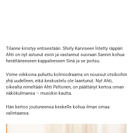
Tilanne kiristyy entisestään. Shirly Karviseen liitetty räppäri
Ahti on nyt astunut esiin ja vastannut suoraan Sannin kohua
herättäneeseen kappaleeseen Sinä ja se poitsu.
Viime viikkoina puhuttu kolmiodraama on noussut otsikoihin
yhä uudelleen, eikä keskustelu ole laantunut. Nyt Ahti,
oikealta nimeltään Ahti Peltonen, on päättänyt kertoa oman
näkökulmansa – musiikin kautta.
Hän kertoo joutuneensa keskelle kohua ilman omaa
valintaansa.