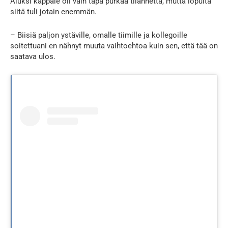
Aluksi kappale oli vain tapa purkaa tilannetta, mutta lopulta
siitä tuli jotain enemmän.
– Biisiä paljon ystäville, omalle tiimille ja kollegoille
soitettuani en nähnyt muuta vaihtoehtoa kuin sen, että tää on
saatava ulos.