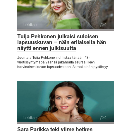
Julkkikset
0
Tuija Pehkonen julkaisi suloisen
lapsuuskuvan – näin erilaiselta hän
näytti ennen julkisuutta
Juontaja Tuija Pehkonen juhlistaa tänään 43-
vuotissyntymäpäiväänsä jakamalla seuraajilleen
harvinaisen kuvan lapsuudestaan. Samalla hän pysähtyy
Julkkikset
0
Sara Parikka teki viime hetken