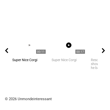
00:11
00:17
Super Nice Corgi
Super Nice Corgi
Rescued pan
shows happi
he bathes in
© 2026 Unmondeinteressant