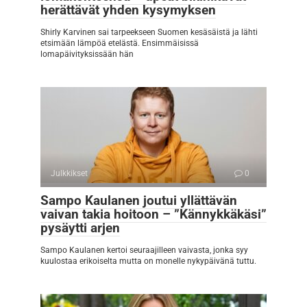
herättävät yhden kysymyksen
Shirly Karvinen sai tarpeekseen Suomen kesäsäistä ja lähti
etsimään lämpöä etelästä. Ensimmäisissä
lomapäivityksissään hän
Julkkikset
0
Sampo Kaulanen joutui yllättävän
vaivan takia hoitoon – ”Kännykkäkäsi”
pysäytti arjen
Sampo Kaulanen kertoi seuraajilleen vaivasta, jonka syy
kuulostaa erikoiselta mutta on monelle nykypäivänä tuttu.