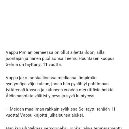
Vappu Pimiän perheessä on ollut aihetta iloon, sillä
juontajan ja hänen puolisonsa Teemu Huuhtasen kuopus
Selma on täyttänyt 11 vuotta.
Vappu jakoi sosiaalisessa mediassa lämpimän
syntymäpäiväjulkaisun, jossa hän pysähtyi pohtimaan
tyttärensä kasvua ja kuluneen vuoden merkittäviä hetkiä.
Äidin sanoista välittyi ylpeys ja syvä kiintymys.
– Meidän maailman rakkain sylikissa Sel täytti tänään 11
vuotta! Vappu kirjoitti julkaisunsa aluksi.
Hän kuvaili Selmaa persoonaksi, jonka vahva temperamentti