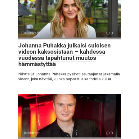
Julkkikset
0
Johanna Puhakka julkaisi suloisen
videon kaksosistaan – kahdessa
vuodessa tapahtunut muutos
hämmästyttää
Näyttelijä Johanna Puhakka pysäytti seuraajansa jakamalla
videon, joka näyttää, kuinka nopeasti aika todella kuluu.
Julkkikset
0