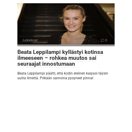
Julkkikset
0
Beata Leppilampi kyllästyi kotinsa
ilmeeseen – rohkea muutos sai
seuraajat innostumaan
Beata Leppilampi päätti, että kodin eteinen kaipasi täysin
uutta ilmettä. Pitkään samoina pysyneet pinnat