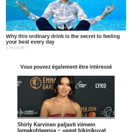
Vous pouvez également être intéressé
Julkkikset
0
Shirly Karvinen paljasti viimein
lomakohteensa – upeat bikinikuvat