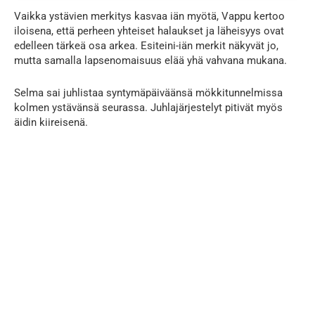
Vaikka ystävien merkitys kasvaa iän myötä, Vappu kertoo
iloisena, että perheen yhteiset halaukset ja läheisyys ovat
edelleen tärkeä osa arkea. Esiteini-iän merkit näkyvät jo,
mutta samalla lapsenomaisuus elää yhä vahvana mukana.
Selma sai juhlistaa syntymäpäiväänsä mökkitunnelmissa
kolmen ystävänsä seurassa. Juhlajärjestelyt pitivät myös
äidin kiireisenä.