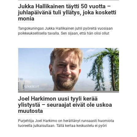
Jukka Hallikainen täytti 50 vuotta –
juhlapäivänä tuli yllätys, joka kosketti
monia
Tangokuningas Jukka Hallikainen juhli pyöreitä vuosiaan
poikkeuksellisella tavalla. Sen sijaan, että hän olisi ollut
Julkkikset
0
Joel Harkimon uusi tyyli kerää
ylistystä – seuraajat eivät ole uskoa
muutosta
Purjehtija Joel Harkimo on herättänyt runsaasti huomiota
tuoreella julkaisullaan. Tällä kertaa keskustelu ei pyöri