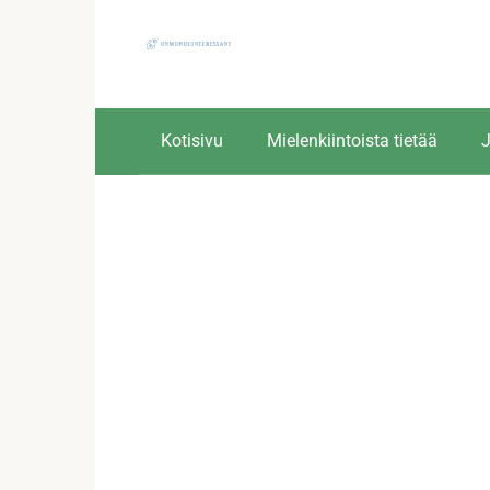
Skip
to
content
Kotisivu
Mielenkiintoista tietää
J