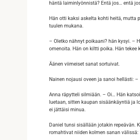
häntä laiminlyönnistä? Entä jos… entä jos 
Hän otti kaksi askelta kohti heitä, mutta
tuulen mukana.
– Oletko nähnyt poikaani? hän kysyi. – H
omenoita. Hän on kiltti poika. Hän tekee k
Äänen viimeiset sanat sortuivat.
Nainen nojausi oveen ja sanoi hellästi: –
Anna räpytteli silmiään. – Oi… Hän katsoi
luetaan, sitten kaupan sisäänkäyntiä ja 
ei jättäisi minua.
Daniel tunsi sisällään jotakin repeävän. K
romahtivat niiden kolmen sanan välissä: H