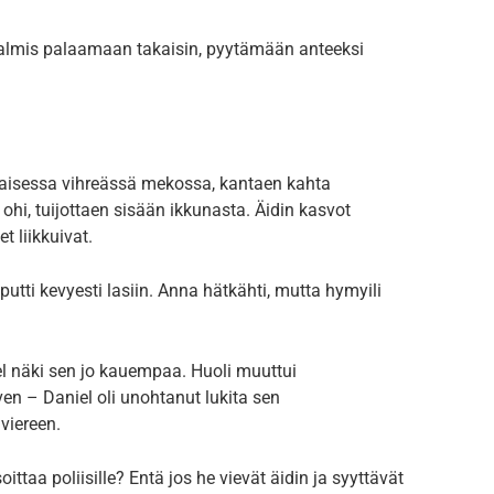
almis palaamaan takaisin, pyytämään anteeksi
rtaisessa vihreässä mekossa, kantaen kahta
ohi, tuijottaen sisään ikkunasta. Äidin kasvot
t liikkuivat.
utti kevyesti lasiin. Anna hätkähti, mutta hymyili
l näki sen jo kauempaa. Huoli muuttui
en – Daniel oli unohtanut lukita sen
viereen.
ittaa poliisille? Entä jos he vievät äidin ja syyttävät