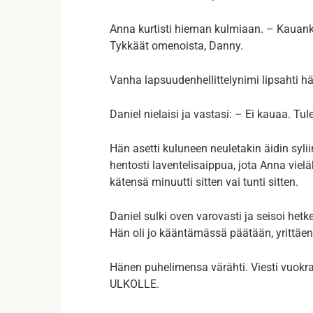
Anna kurtisti hieman kulmiaan. – Kauank
Tykkäät omenoista, Danny.
Vanha lapsuudenhellittelynimi lipsahti hä
Daniel nielaisi ja vastasi: – Ei kauaa. Tul
Hän asetti kuluneen neuletakin äidin syli
hentosti laventelisaippua, jota Anna vielä
kätensä minuutti sitten vai tunti sitten.
Daniel sulki oven varovasti ja seisoi hetk
Hän oli jo kääntämässä päätään, yrittäen 
Hänen puhelimensa värähti. Viesti vuok
ULKOLLE.