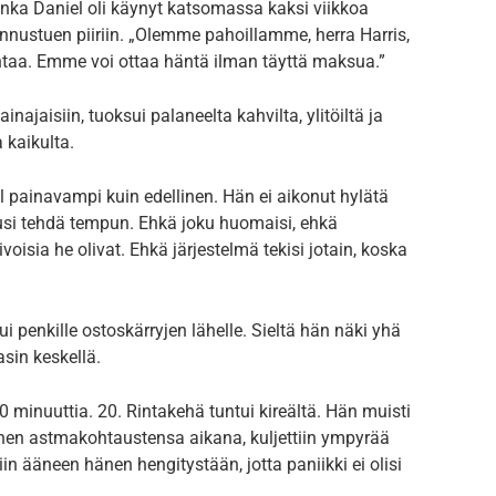
onka Daniel oli käynyt katsomassa kaksi viikkoa
nnustuen piiriin. „Olemme pahoillamme, herra Harris,
ontaa. Emme voi ottaa häntä ilman täyttä maksua.”
najaisiin, tuoksui palaneelta kahvilta, ylitöiltä ja
kaikulta.
l painavampi kuin edellinen. Hän ei aikonut hylätä
alusi tehdä tempun. Ehkä joku huomaisi, ehkä
voisia he olivat. Ehkä järjestelmä tekisi jotain, koska
ui penkille ostoskärryjen lähelle. Sieltä hän näki yhä
asin keskellä.
10 minuuttia. 20. Rintakehä tuntui kireältä. Hän muisti
hänen astmakohtaustensa aikana, kuljettiin ympyrää
n ääneen hänen hengitystään, jotta paniikki ei olisi