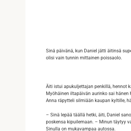
Sinä päivänä, kun Daniel jätti äitinsä supe
olisi vain tunnin mittainen poissaolo.
Äiti istui apukuljettajan penkillä, hennot
Myöhäinen iltapäivän aurinko sai hänen
Anna räpytteli silmiään kaupan kyltille, 
– Sinä lepää täällä hetki, äiti, Daniel s
poskensa kipuilemaan. – Minun täytyy va
Sinulla on mukavampaa autossa.