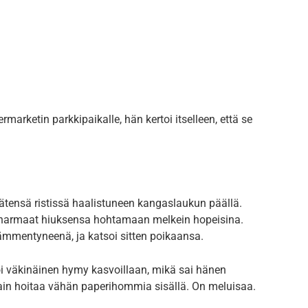
rmarketin parkkipaikalle, hän kertoi itselleen, että se
 kätensä ristissä haalistuneen kangaslaukun päällä.
 harmaat hiuksensa hohtamaan melkein hopeisina.
hämmentyneenä, ja katsoi sitten poikaansa.
anoi väkinäinen hymy kasvoillaan, mikä sai hänen
in hoitaa vähän paperihommia sisällä. On meluisaa.