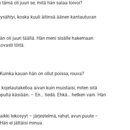
tämä oli juuri se, mitä hän salaa toivoi?
 pysähtyi, koska kuuli äitinsä äänen kantautuvan
än oli juuri täällä. Hän meni sisälle hakemaan
ovasti töitä.
 Kuinka kauan hän on ollut poissa, rouva?
 kojelautakelloa aivan kuin muistaisi, miten sitä
lopulta käsiään. – En… tiedä. Ehkä… hetken vain. Hän
aikki tekosyyt – järjestelmä, rahat, avun puute –
än ei jättäisi minua.