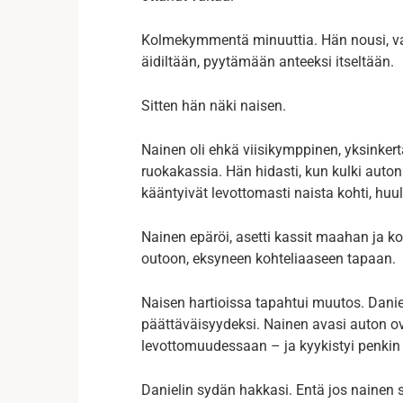
Kolmekymmentä minuuttia. Hän nousi, v
äidiltään, pyytämään anteeksi itseltään.
Sitten hän näki naisen.
Nainen oli ehkä viisikymppinen, yksinke
ruokakassia. Hän hidasti, kun kulki auton 
kääntyivät levottomasti naista kohti, huule
Nainen epäröi, asetti kassit maahan ja kop
outoon, eksyneen kohteliaaseen tapaan.
Naisen hartioissa tapahtui muutos. Danie
päättäväisyydeksi. Nainen avasi auton ov
levottomuudessaan – ja kyykistyi penkin 
Danielin sydän hakkasi. Entä jos nainen so