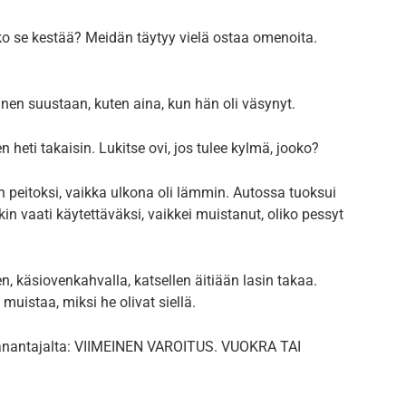
o se kestää? Meidän täytyy vielä ostaa omenoita.
nen suustaan, kuten aina, kun hän oli väsynyt.
en heti takaisin. Lukitse ovi, jos tulee kylmä, jooko?
in peitoksi, vaikka ulkona oli lämmin. Autossa tuoksui
kin vaati käytettäväksi, vaikkei muistanut, oliko pessyt
en, käsiovenkahvalla, katsellen äitiään lasin takaa.
muistaa, miksi he olivat siellä.
ranantajalta: VIIMEINEN VAROITUS. VUOKRA TAI