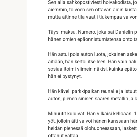
Sen alla sähköpostiviesti hoivakodista, j
aiemmin, toivoen sen ottavan äidin kusta
mutta äitinne tila vaatii tiukempaa valv
Täysi maksu. Numero, joka sai Danielin pai
hänen omien epäonnistumistensa ontolta 
Hän astui pois auton luota, jokainen aske
äitiään, hän kertoi itselleen. Hän vain h
sosiaalitoimi viimein näkisi, kuinka epätoi
hän ei pystynyt.
Hän käveli parkkipaikan reunalle ja istuut
auton, pienen sinisen saaren metallin ja l
Minuutit kuluivat. Hän vilkaisi kelloaan. 
yöt, jolloin äiti valvoi hänen kanssaan 
heidän pienessä olohuoneessaan, laskettii
ottanut valtaa.