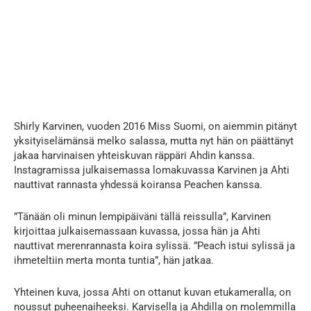
Shirly Karvinen, vuoden 2016 Miss Suomi, on aiemmin pitänyt
yksityiselämänsä melko salassa, mutta nyt hän on päättänyt
jakaa harvinaisen yhteiskuvan räppäri Ahdin kanssa.
Instagramissa julkaisemassa lomakuvassa Karvinen ja Ahti
nauttivat rannasta yhdessä koiransa Peachen kanssa.
”Tänään oli minun lempipäiväni tällä reissulla”, Karvinen
kirjoittaa julkaisemassaan kuvassa, jossa hän ja Ahti
nauttivat merenrannasta koira sylissä. ”Peach istui sylissä ja
ihmeteltiin merta monta tuntia”, hän jatkaa.
Yhteinen kuva, jossa Ahti on ottanut kuvan etukameralla, on
noussut puheenaiheeksi. Karvisella ja Ahdilla on molemmilla