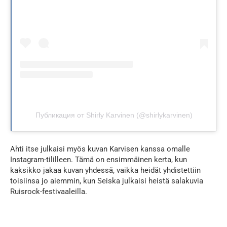
Публикация от Shirly Karvinen (@shirlykarvinen)
Ahti itse julkaisi myös kuvan Karvisen kanssa omalle
Instagram-tililleen. Tämä on ensimmäinen kerta, kun
kaksikko jakaa kuvan yhdessä, vaikka heidät yhdistettiin
toisiinsa jo aiemmin, kun Seiska julkaisi heistä salakuvia
Ruisrock-festivaaleilla.