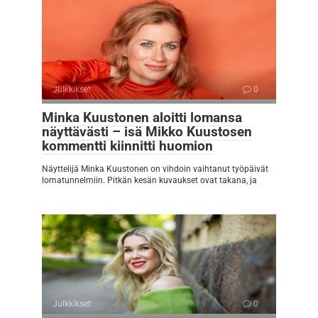
Julkkikset
0
Minka Kuustonen aloitti lomansa
näyttävästi – isä Mikko Kuustosen
kommentti kiinnitti huomion
Näyttelijä Minka Kuustonen on vihdoin vaihtanut työpäivät
lomatunnelmiin. Pitkän kesän kuvaukset ovat takana, ja
Julkkikset
0