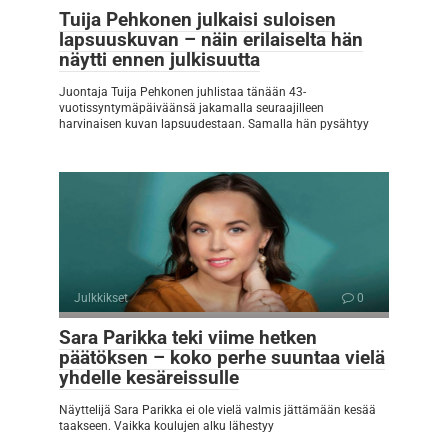
Tuija Pehkonen julkaisi suloisen
lapsuuskuvan – näin erilaiselta hän
näytti ennen julkisuutta
Juontaja Tuija Pehkonen juhlistaa tänään 43-
vuotissyntymäpäiväänsä jakamalla seuraajilleen
harvinaisen kuvan lapsuudestaan. Samalla hän pysähtyy
Julkkikset
0
Sara Parikka teki viime hetken
päätöksen – koko perhe suuntaa vielä
yhdelle kesäreissulle
Näyttelijä Sara Parikka ei ole vielä valmis jättämään kesää
taakseen. Vaikka koulujen alku lähestyy