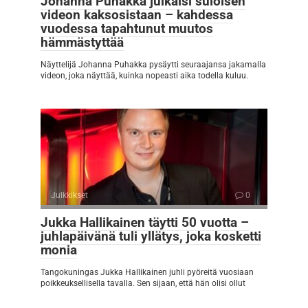
Johanna Puhakka julkaisi suloisen
videon kaksosistaan – kahdessa
vuodessa tapahtunut muutos
hämmästyttää
Näyttelijä Johanna Puhakka pysäytti seuraajansa jakamalla
videon, joka näyttää, kuinka nopeasti aika todella kuluu.
Julkkikset
0
Jukka Hallikainen täytti 50 vuotta –
juhlapäivänä tuli yllätys, joka kosketti
monia
Tangokuningas Jukka Hallikainen juhli pyöreitä vuosiaan
poikkeuksellisella tavalla. Sen sijaan, että hän olisi ollut