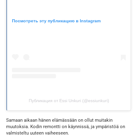
Посмотреть эту публикацию в Instagram
Публикация от Essi Unkuri (@essiunkuri)
Samaan aikaan hänen elämässään on ollut muitakin
muutoksia. Kodin remontti on käynnissä, ja ympäristöä on
valmisteltu uuteen vaiheeseen.