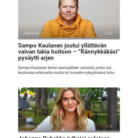
Julkkikset
0
Sampo Kaulanen joutui yllättävän
vaivan takia hoitoon – ”Kännykkäkäsi”
pysäytti arjen
Sampo Kaulanen kertoi seuraajilleen vaivasta, jonka syy
kuulostaa erikoiselta mutta on monelle nykypäivänä tuttu.
Julkkikset
0