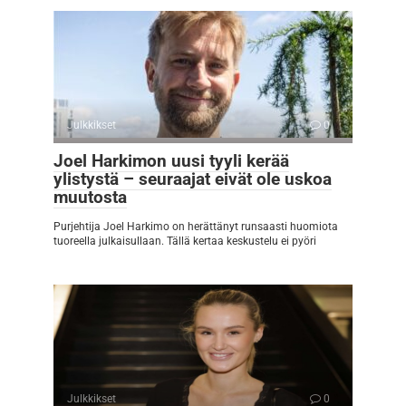
Julkkikset
0
Joel Harkimon uusi tyyli kerää
ylistystä – seuraajat eivät ole uskoa
muutosta
Purjehtija Joel Harkimo on herättänyt runsaasti huomiota
tuoreella julkaisullaan. Tällä kertaa keskustelu ei pyöri
Julkkikset
0