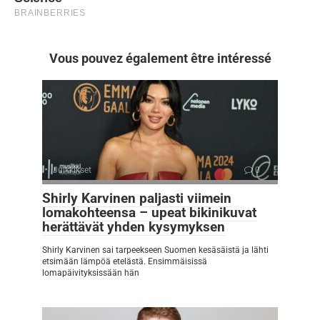
Vous pouvez également être intéressé
Julkkikset
0
Shirly Karvinen paljasti viimein
lomakohteensa – upeat bikinikuvat
herättävät yhden kysymyksen
Shirly Karvinen sai tarpeekseen Suomen kesäsäistä ja lähti
etsimään lämpöä etelästä. Ensimmäisissä
lomapäivityksissään hän