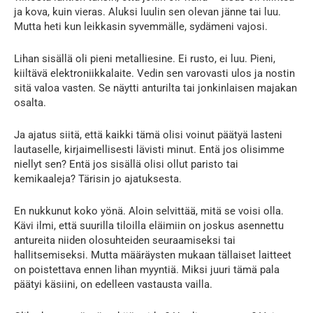
ja kova, kuin vieras. Aluksi luulin sen olevan jänne tai luu.
Mutta heti kun leikkasin syvemmälle, sydämeni vajosi.
Lihan sisällä oli pieni metalliesine. Ei rusto, ei luu. Pieni,
kiiltävä elektroniikkalaite. Vedin sen varovasti ulos ja nostin
sitä valoa vasten. Se näytti anturilta tai jonkinlaisen majakan
osalta.
Ja ajatus siitä, että kaikki tämä olisi voinut päätyä lasteni
lautaselle, kirjaimellisesti lävisti minut. Entä jos olisimme
niellyt sen? Entä jos sisällä olisi ollut paristo tai
kemikaaleja? Tärisin jo ajatuksesta.
En nukkunut koko yönä. Aloin selvittää, mitä se voisi olla.
Kävi ilmi, että suurilla tiloilla eläimiin on joskus asennettu
antureita niiden olosuhteiden seuraamiseksi tai
hallitsemiseksi. Mutta määräysten mukaan tällaiset laitteet
on poistettava ennen lihan myyntiä. Miksi juuri tämä pala
päätyi käsiini, on edelleen vastausta vailla.