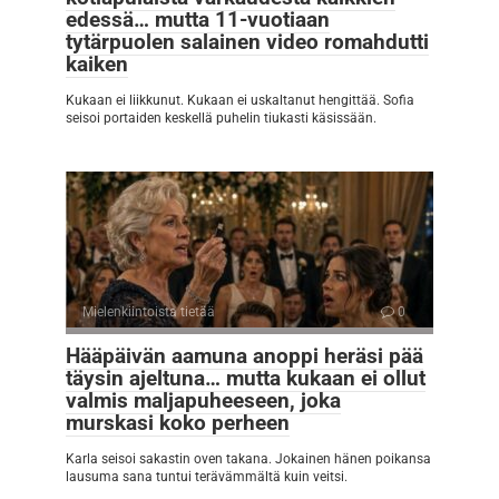
edessä… mutta 11-vuotiaan
tytärpuolen salainen video romahdutti
kaiken
Kukaan ei liikkunut. Kukaan ei uskaltanut hengittää. Sofia
seisoi portaiden keskellä puhelin tiukasti käsissään.
Mielenkiintoista tietää
0
Hääpäivän aamuna anoppi heräsi pää
täysin ajeltuna… mutta kukaan ei ollut
valmis maljapuheeseen, joka
murskasi koko perheen
Karla seisoi sakastin oven takana. Jokainen hänen poikansa
lausuma sana tuntui terävämmältä kuin veitsi.