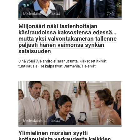
Mielenkiintoista tietää
0
Miljonääri näki lastenhoitajan
käsiraudoissa kaksostensa edessä…
mutta yksi valvontakameran tallenne
paljasti hänen vaimonsa synkän
salaisuuden
Sinä yönä Alejandro ei saanut unta. Kaksoset itkivät
tuntikausia. He kaipasivat Carmenia. He eivät
Mielenkiintoista tietää
0
Ylimielinen morsian syytti
kotiapulaista varkaudesta kaikkien