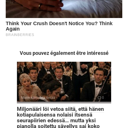
Vous pouvez également être intéressé
Mielenkiintoista tietää
0
Miljonääri löi vetoa siitä, että hänen
kotiapulaisensa nolaisi itsensä
seurapiirien edessä… mutta yksi
pianolla soitettu sävellys sai koko