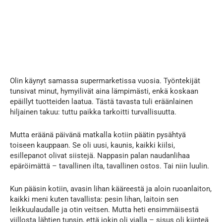
Olin käynyt samassa supermarketissa vuosia. Työntekijät
tunsivat minut, hymyilivät aina lämpimästi, enkä koskaan
epäillyt tuotteiden laatua. Tästä tavasta tuli eräänlainen
hiljainen takuu: tuttu paikka tarkoitti turvallisuutta.
Mutta eräänä päivänä matkalla kotiin päätin pysähtyä
toiseen kauppaan. Se oli uusi, kaunis, kaikki kiilsi,
esillepanot olivat siistejä. Nappasin palan naudanlihaa
epäröimättä – tavallinen ilta, tavallinen ostos. Tai niin luulin.
Kun pääsin kotiin, avasin lihan kääreestä ja aloin ruoanlaiton,
kaikki meni kuten tavallista: pesin lihan, laitoin sen
leikkuulaudalle ja otin veitsen. Mutta heti ensimmäisestä
viillosta lähtien tunsin, että jokin oli vialla – sisus oli kiinteä