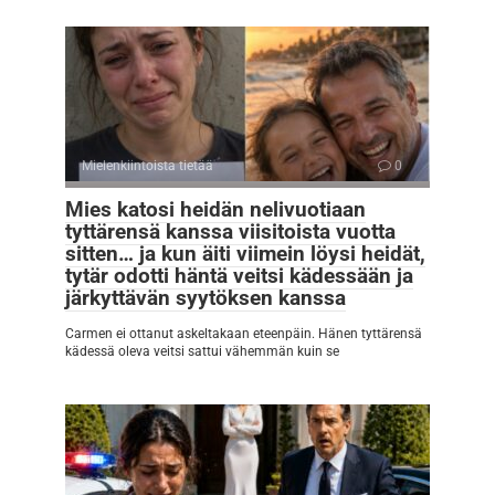
Mielenkiintoista tietää
0
Mies katosi heidän nelivuotiaan
tyttärensä kanssa viisitoista vuotta
sitten… ja kun äiti viimein löysi heidät,
tytär odotti häntä veitsi kädessään ja
järkyttävän syytöksen kanssa
Carmen ei ottanut askeltakaan eteenpäin. Hänen tyttärensä
kädessä oleva veitsi sattui vähemmän kuin se