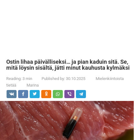
Ostin lihaa päivälliseksi… ja pian kaduin sitä. Se,
mitä löysin sisältä, jätti minut kauhusta kylmäksi
Reading:
3 min
Published by:
30.10.2025
Mielenkiintoista
tietää
Marina