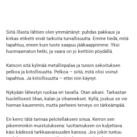
Siitä illasta lähtien olen ymmärtänyt: puhdas pakkaus ja
kirkas etiketti eivät tarkoita turvallisuutta. Emme tiedä, mitä
tapahtuu, ennen kuin tuote saapuu jääkaappiimme. Yksi
huomaamaton hetki, ja vaara on jo keittiön pöydällä.
Katsoin sitä kylmää metallinpalaa ja tunsin sekoituksen
pelkoa ja kiitollisuutta. Pelkoa – siitä, mitä olisi voinut
tapahtua. Ja kiitollisuutta – ettei niin käynyt.
Nykyään lähestyn ruokaa eri tavalla. Otan aikani. Tarkastan
huolellisesti lihan, kalan ja vihannekset. Kyllä, joskus se vie
hieman kauemmin, mutta perheeni terveys on tärkeämpää.
En kerro tätä tarinaa pelotellakseni sinua. Kerron sen
pikemminkin muistutuksena: luottamuksen on kuljettava
käsi kädessä tarkkaavaisuuden kanssa. Jos jokin tuntuu