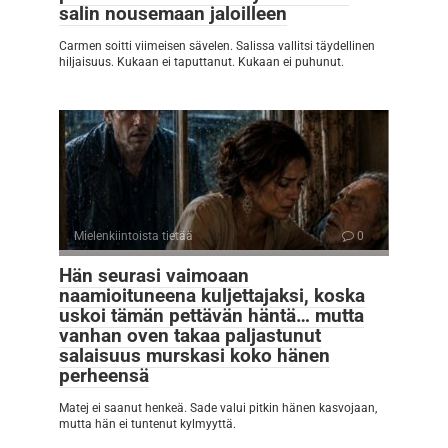
salin nousemaan jaloilleen
Carmen soitti viimeisen sävelen. Salissa vallitsi täydellinen
hiljaisuus. Kukaan ei taputtanut. Kukaan ei puhunut.
Mielenkiintoista tietää
0
Hän seurasi vaimoaan
naamioituneena kuljettajaksi, koska
uskoi tämän pettävän häntä… mutta
vanhan oven takaa paljastunut
salaisuus murskasi koko hänen
perheensä
Matej ei saanut henkeä. Sade valui pitkin hänen kasvojaan,
mutta hän ei tuntenut kylmyyttä.