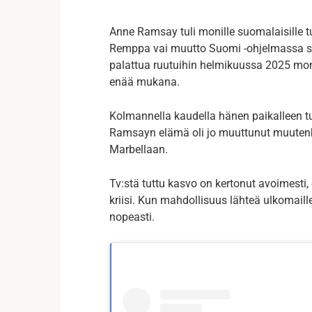
Anne Ramsay tuli monille suomalaisille tu
Remppa vai muutto Suomi -ohjelmassa si
palattua ruutuihin helmikuussa 2025 mon
enää mukana.
Kolmannella kaudella hänen paikalleen tu
Ramsayn elämä oli jo muuttunut muutenkin
Marbellaan.
Tv:stä tuttu kasvo on kertonut avoimesti
kriisi. Kun mahdollisuus lähteä ulkomaill
nopeasti.