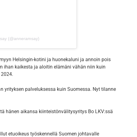
say (@anneramsay)
yyn Helsingin-kotini ja huonekaluni ja annoin pois
n ihan kaikesta ja aloitin elämäni vähän niin kuin
ä 2024.
n yrityksen palveluksessa kuin Suomessa. Nyt tilanne
ttä hänen aikansa kiinteistönvälitysyritys Bo LKV:ssä
llut etuoikeus työskennellä Suomen johtavalle