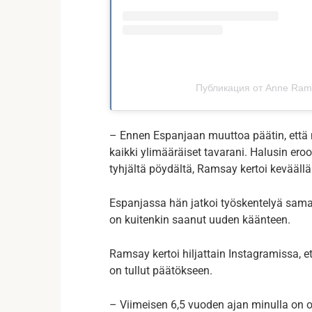
Публикация от Anne Ram
– Ennen Espanjaan muuttoa päätin, että m
kaikki ylimääräiset tavarani. Halusin eroo
tyhjältä pöydältä, Ramsay kertoi kevääll
Espanjassa hän jatkoi työskentelyä sama
on kuitenkin saanut uuden käänteen.
Ramsay kertoi hiljattain Instagramissa, e
on tullut päätökseen.
– Viimeisen 6,5 vuoden ajan minulla on o