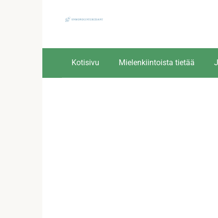
Skip
to
content
Kotisivu
Mielenkiintoista tietää
J