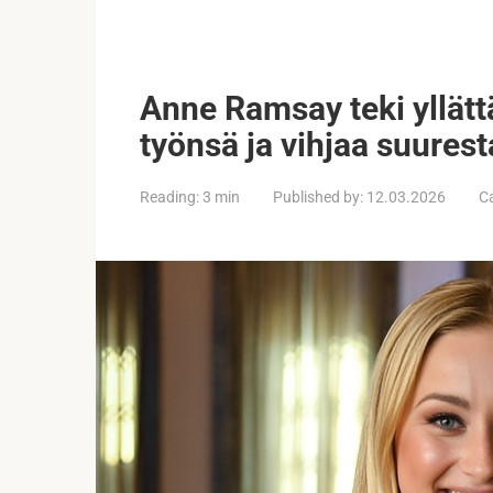
Anne Ramsay teki yllätt
työnsä ja vihjaa suures
Reading:
3 min
Published by:
12.03.2026
C