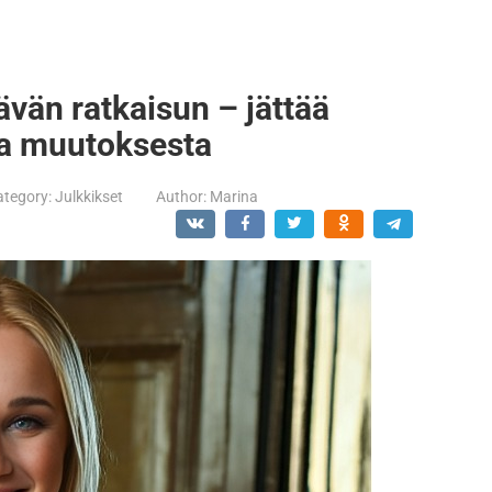
ävän ratkaisun – jättää
ta muutoksesta
ategory:
Julkkikset
Author:
Marina