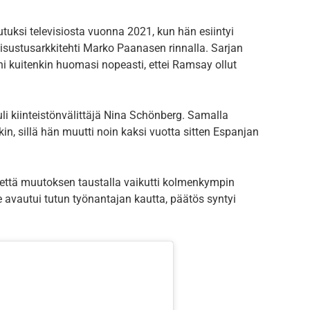
tuksi televisiosta vuonna 2021, kun hän esiintyi
sustusarkkitehti Marko Paanasen rinnalla. Sarjan
i kuitenkin huomasi nopeasti, ettei Ramsay ollut
li kiinteistönvälittäjä Nina Schönberg. Samalla
, sillä hän muutti noin kaksi vuotta sitten Espanjan
, että muutoksen taustalla vaikutti kolmenkympin
e avautui tutun työnantajan kautta, päätös syntyi