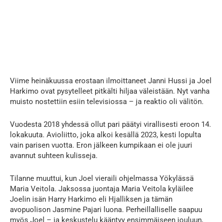
Viime heinäkuussa erostaan ilmoittaneet Janni Hussi ja Joel
Harkimo ovat pysytelleet pitkälti hiljaa väleistään. Nyt vanha
muisto nostettiin esiin televisiossa – ja reaktio oli välitön.
Vuodesta 2018 yhdessä ollut pari päätyi virallisesti eroon 14.
lokakuuta. Avioliitto, joka alkoi kesällä 2023, kesti lopulta
vain parisen vuotta. Eron jälkeen kumpikaan ei ole juuri
avannut suhteen kulisseja.
Tilanne muuttui, kun Joel vieraili ohjelmassa Yökylässä
Maria Veitola. Jaksossa juontaja Maria Veitola kyläilee
Joelin isän Harry Harkimo eli Hjalliksen ja tämän
avopuolison Jasmine Pajari luona. Perheillalliselle saapuu
myös Joel – ja keskustelu kääntyy ensimmäiseen jouluun,