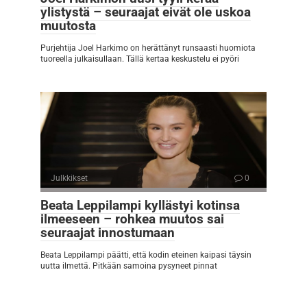
ylistystä – seuraajat eivät ole uskoa
muutosta
Purjehtija Joel Harkimo on herättänyt runsaasti huomiota
tuoreella julkaisullaan. Tällä kertaa keskustelu ei pyöri
Julkkikset
0
Beata Leppilampi kyllästyi kotinsa
ilmeeseen – rohkea muutos sai
seuraajat innostumaan
Beata Leppilampi päätti, että kodin eteinen kaipasi täysin
uutta ilmettä. Pitkään samoina pysyneet pinnat