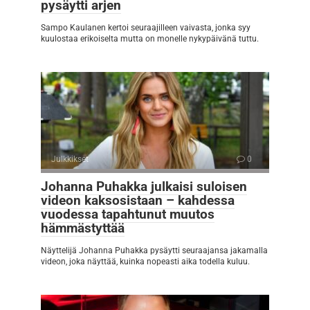
pysäytti arjen
Sampo Kaulanen kertoi seuraajilleen vaivasta, jonka syy
kuulostaa erikoiselta mutta on monelle nykypäivänä tuttu.
Julkkikset
0
Johanna Puhakka julkaisi suloisen
videon kaksosistaan – kahdessa
vuodessa tapahtunut muutos
hämmästyttää
Näyttelijä Johanna Puhakka pysäytti seuraajansa jakamalla
videon, joka näyttää, kuinka nopeasti aika todella kuluu.