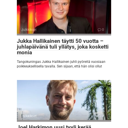
Julkkikset
0
Jukka Hallikainen täytti 50 vuotta –
juhlapäivänä tuli yllätys, joka kosketti
monia
Tangokuningas Jukka Hallikainen juhli pyöreitä vuosiaan
poikkeuksellisella tavalla. Sen sijaan, että hän olisi ollut
Julkkikset
0
Joel Harkimon uusi tyyli kerää