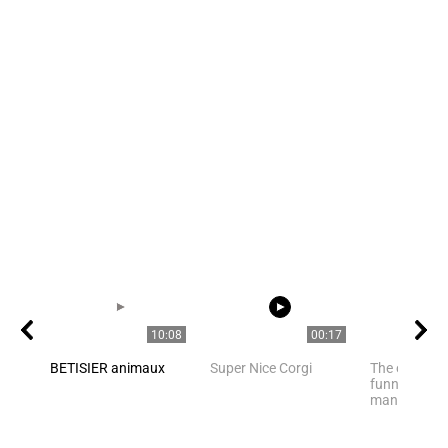
10:08
00:17
BETISIER animaux
Super Nice Corgi
The owner fi
funny cat ha
many of us h