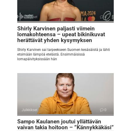
Julkkikset
0
Shirly Karvinen paljasti viimein
lomakohteensa – upeat bikinikuvat
herättävät yhden kysymyksen
Shirly Karvinen sai tarpeekseen Suomen kesäsäistä ja lähti
etsimään lämpöä etelästä. Ensimmäisissä
lomapäivityksissään hän
Julkkikset
0
Sampo Kaulanen joutui yllättävän
vaivan takia hoitoon – ”Kännykkäkäsi”