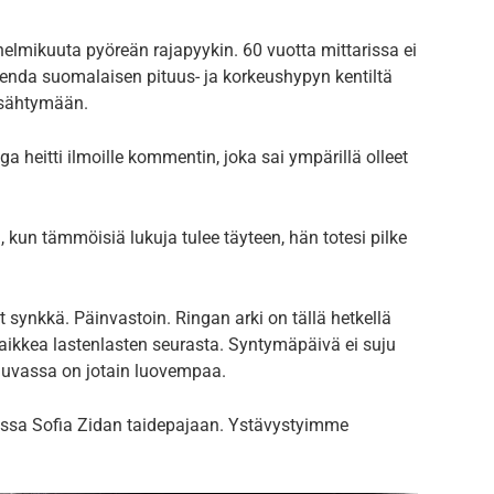
lmikuuta pyöreän rajapyykin. 60 vuotta mittarissa ei
egenda suomalaisen pituus- ja korkeushypyn kentiltä
ysähtymään.
ga heitti ilmoille kommentin, joka sai ympärillä olleet
, kun tämmöisiä lukuja tulee täyteen, hän totesi pilke
ut synkkä. Päinvastoin. Ringan arki on tällä hetkellä
kaikkea lastenlasten seurasta. Syntymäpäivä ei suju
 luvassa on jotain luovempaa.
sa Sofia Zidan taidepajaan. Ystävystyimme