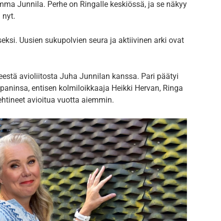
Emma Junnila. Perhe on Ringalle keskiössä, ja se näkyy
 nyt.
si. Uusien sukupolvien seura ja aktiivinen arki ovat
eestä avioliitosta Juha Junnilan kanssa. Pari päätyi
ninsa, entisen kolmiloikkaaja Heikki Hervan, Ringa
ehtineet avioitua vuotta aiemmin.