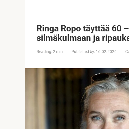
Ringa Ropo täyttää 60 – 
silmäkulmaan ja ripauks
Reading:
2 min
Published by:
16.02.2026
C