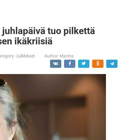
juhlapäivä tuo pilkettä
en ikäkriisiä
ategory:
Julkkikset
Author:
Marina