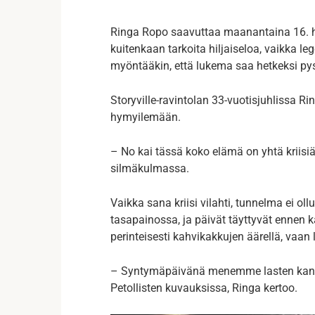
Ringa Ropo saavuttaa maanantaina 16. he
kuitenkaan tarkoita hiljaiseloa, vaikka l
myöntääkin, että lukema saa hetkeksi p
Storyville-ravintolan 33-vuotisjuhlissa Rin
hymyilemään.
– No kai tässä koko elämä on yhtä kriisiä
silmäkulmassa.
Vaikka sana kriisi vilahti, tunnelma ei oll
tasapainossa, ja päivät täyttyvät ennen 
perinteisesti kahvikakkujen äärellä, vaan
– Syntymäpäivänä menemme lasten kans
Petollisten kuvauksissa, Ringa kertoo.