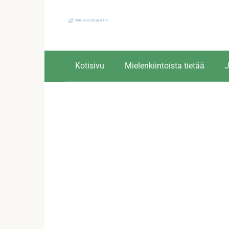
Skip
to
content
Kotisivu
Mielenkiintoista tietää
J