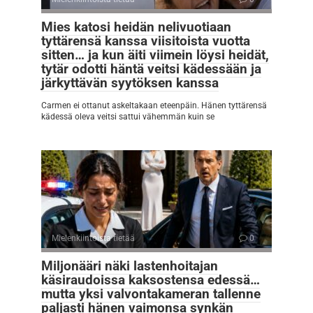
Mies katosi heidän nelivuotiaan
tyttärensä kanssa viisitoista vuotta
sitten… ja kun äiti viimein löysi heidät,
tytär odotti häntä veitsi kädessään ja
järkyttävän syytöksen kanssa
Carmen ei ottanut askeltakaan eteenpäin. Hänen tyttärensä
kädessä oleva veitsi sattui vähemmän kuin se
Mielenkiintoista tietää
0
Miljonääri näki lastenhoitajan
käsiraudoissa kaksostensa edessä…
mutta yksi valvontakameran tallenne
paljasti hänen vaimonsa synkän