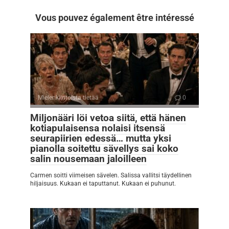
Vous pouvez également être intéressé
Mielenkiintoista tietää
0
Miljonääri löi vetoa siitä, että hänen
kotiapulaisensa nolaisi itsensä
seurapiirien edessä… mutta yksi
pianolla soitettu sävellys sai koko
salin nousemaan jaloilleen
Carmen soitti viimeisen sävelen. Salissa vallitsi täydellinen
hiljaisuus. Kukaan ei taputtanut. Kukaan ei puhunut.