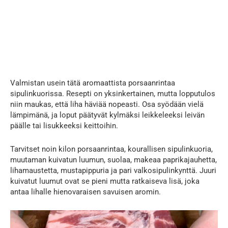
Valmistan usein tätä aromaattista porsaanrintaa
sipulinkuorissa. Resepti on yksinkertainen, mutta lopputulos
niin maukas, että liha häviää nopeasti. Osa syödään vielä
lämpimänä, ja loput päätyvät kylmäksi leikkeleeksi leivän
päälle tai lisukkeeksi keittoihin.
Tarvitset noin kilon porsaanrintaa, kourallisen sipulinkuoria,
muutaman kuivatun luumun, suolaa, makeaa paprikajauhetta,
lihamaustetta, mustapippuria ja pari valkosipulinkynttä. Juuri
kuivatut luumut ovat se pieni mutta ratkaiseva lisä, joka
antaa lihalle hienovaraisen savuisen aromin.