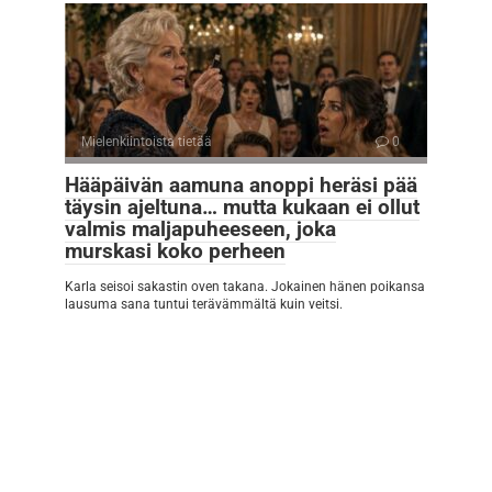
Mielenkiintoista tietää
0
Hääpäivän aamuna anoppi heräsi pää
täysin ajeltuna… mutta kukaan ei ollut
valmis maljapuheeseen, joka
murskasi koko perheen
Karla seisoi sakastin oven takana. Jokainen hänen poikansa
lausuma sana tuntui terävämmältä kuin veitsi.