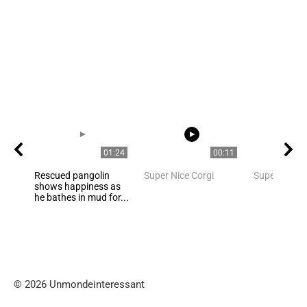
01:24
00:11
Rescued pangolin
Super Nice Corgi
Super Nice C
shows happiness as
he bathes in mud for...
© 2026 Unmondeinteressant