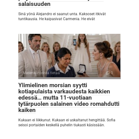
salaisuuden
Sinä yönä Alejandro ei saanut unta. Kaksoset itkivät
tuntikausia. He kaipasivat Carmenia. He eivät
Mielenkiintoista tietää
0
Ylimielinen morsian syytti
kotiapulaista varkaudesta kaikkien
edessä… mutta 11-vuotiaan
tytärpuolen salainen video romahdutti
kaiken
Kukaan ei liikkunut. Kukaan ei uskaltanut hengittää. Sofia
seisoi portaiden keskellä puhelin tiukasti käsissään.