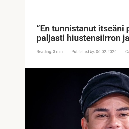
”En tunnistanut itseäni 
paljasti hiustensiirron j
Reading:
3 min
Published by:
06.02.2026
C