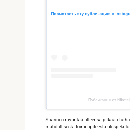
Посмотреть эту публикацию в Instag
Публикация от Nikotel
Saarinen myöntää olleensa pitkään turhau
mahdollisesta toimenpiteestä oli spekuloit