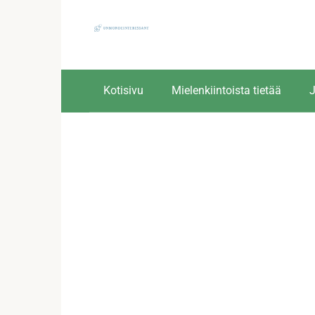
Skip
to
content
Kotisivu
Mielenkiintoista tietää
J