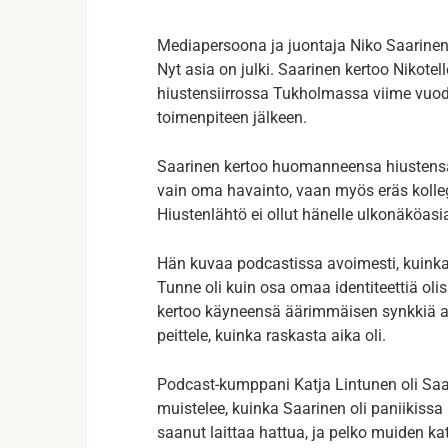
Mediapersoona ja juontaja Niko Saarinen,
Nyt asia on julki. Saarinen kertoo Nikot
hiustensiirrossa Tukholmassa viime vuode
toimenpiteen jälkeen.
Saarinen kertoo huomanneensa hiustensa
vain oma havainto, vaan myös eräs kolle
Hiustenlähtö ei ollut hänelle ulkonäköasi
Hän kuvaa podcastissa avoimesti, kuinka 
Tunne oli kuin osa omaa identiteettiä olis
kertoo käyneensä äärimmäisen synkkiä ajat
peittele, kuinka raskasta aika oli.
Podcast-kumppani Katja Lintunen oli Sa
muistelee, kuinka Saarinen oli paniikiss
saanut laittaa hattua, ja pelko muiden kat