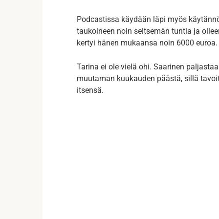
Podcastissa käydään läpi myös käytännö
taukoineen noin seitsemän tuntia ja olleen
kertyi hänen mukaansa noin 6000 euroa.
Tarina ei ole vielä ohi. Saarinen palja
muutaman kuukauden päästä, sillä tavoite 
itsensä.