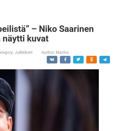
peilistä” – Niko Saarinen
a näytti kuvat
ategory:
Julkkikset
Author:
Marina