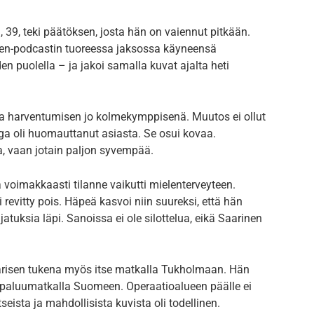
 39, teki päätöksen, josta hän on vaiennut pitkään.
ellen-podcastin tuoreessa jaksossa käyneensä
n puolella – ja jakoi samalla kuvat ajalta heti
 harventumisen jo kolmekymppisenä. Muutos ei ollut
ga oli huomauttanut asiasta. Se osui kovaa.
a, vaan jotain paljon syvempää.
voimakkaasti tilanne vaikutti mielenterveyteen.
i revitty pois. Häpeä kasvoi niin suureksi, että hän
uksia läpi. Sanoissa ei ole silottelua, eikä Saarinen
arisen tukena myös itse matkalla Tukholmaan. Hän
a paluumatkalla Suomeen. Operaatioalueen päälle ei
seista ja mahdollisista kuvista oli todellinen.