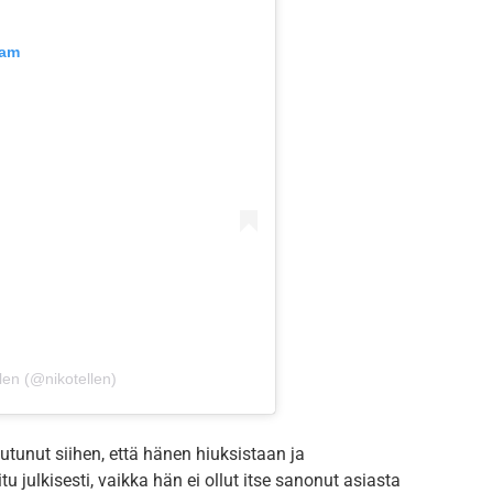
ram
len (@nikotellen)
tunut siihen, että hänen hiuksistaan ja
u julkisesti, vaikka hän ei ollut itse sanonut asiasta