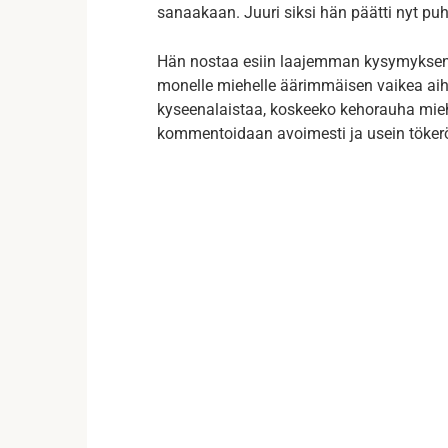
sanaakaan. Juuri siksi hän päätti nyt pu
Hän nostaa esiin laajemman kysymyksen
monelle miehelle äärimmäisen vaikea aih
kyseenalaistaa, koskeeko kehorauha mieh
kommentoidaan avoimesti ja usein tökerö