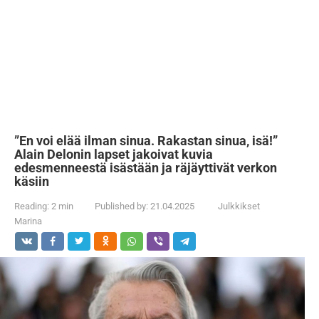
”En voi elää ilman sinua. Rakastan sinua, isä!”
Alain Delonin lapset jakoivat kuvia
edesmenneestä isästään ja räjäyttivät verkon
käsiin
Reading:
2 min
Published by:
21.04.2025
Julkkikset
Marina