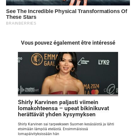
Vous pouvez également être intéressé
Julkkikset
0
Shirly Karvinen paljasti viimein
lomakohteensa – upeat bikinikuvat
herättävät yhden kysymyksen
Shirly Karvinen sai tarpeekseen Suomen kesäsäistä ja lähti
etsimään lämpöä etelästä. Ensimmäisissä
lomapäivityksissään hän