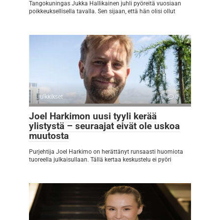
Tangokuningas Jukka Hallikainen juhli pyöreitä vuosiaan
poikkeuksellisella tavalla. Sen sijaan, että hän olisi ollut
Julkkikset
0
Joel Harkimon uusi tyyli kerää
ylistystä – seuraajat eivät ole uskoa
muutosta
Purjehtija Joel Harkimo on herättänyt runsaasti huomiota
tuoreella julkaisullaan. Tällä kertaa keskustelu ei pyöri