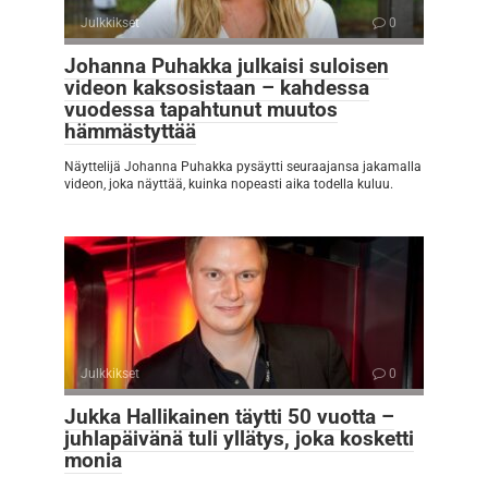
Julkkikset
0
Johanna Puhakka julkaisi suloisen
videon kaksosistaan – kahdessa
vuodessa tapahtunut muutos
hämmästyttää
Näyttelijä Johanna Puhakka pysäytti seuraajansa jakamalla
videon, joka näyttää, kuinka nopeasti aika todella kuluu.
Julkkikset
0
Jukka Hallikainen täytti 50 vuotta –
juhlapäivänä tuli yllätys, joka kosketti
monia