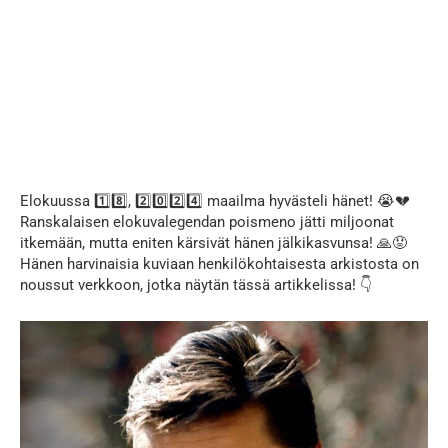
Elokuussa 1️⃣8️⃣, 2️⃣0️⃣2️⃣4️⃣ maailma hyvästeli hänet! 😭💔
Ranskalaisen elokuvalegendan poismeno jätti miljoonat
itkemään, mutta eniten kärsivät hänen jälkikasvunsa! 🙏😟
Hänen harvinaisia kuviaan henkilökohtaisesta arkistosta on
noussut verkkoon, jotka näytän tässä artikkelissa! 👇