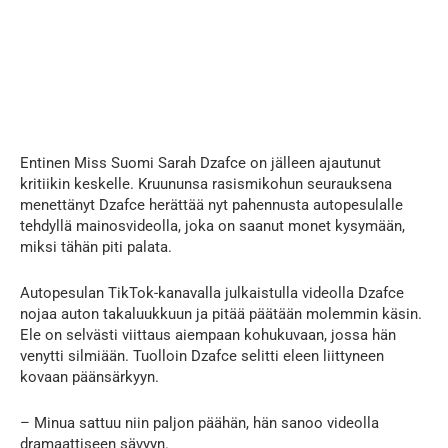
Entinen Miss Suomi Sarah Dzafce on jälleen ajautunut
kritiikin keskelle. Kruununsa rasismikohun seurauksena
menettänyt Dzafce herättää nyt pahennusta autopesulalle
tehdyllä mainosvideolla, joka on saanut monet kysymään,
miksi tähän piti palata.
Autopesulan TikTok-kanavalla julkaistulla videolla Dzafce
nojaa auton takaluukkuun ja pitää päätään molemmin käsin.
Ele on selvästi viittaus aiempaan kohukuvaan, jossa hän
venytti silmiään. Tuolloin Dzafce selitti eleen liittyneen
kovaan päänsärkyyn.
– Minua sattuu niin paljon päähän, hän sanoo videolla
dramaattiseen sävyyn.