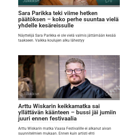
Julkkikset
0
Sara Parikka teki viime hetken
päätöksen – koko perhe suuntaa vielä
yhdelle kesäreissulle
Näyttelijä Sara Parikka ei ole vielä valmis jättämään kesää
taakseen. Vaikka koulujen alku lähestyy
Julkkikset
0
Arttu Wiskarin keikkamatka sai
yllättävän käänteen – bussi jäi jumiin
juuri ennen festivaalia
Arttu Wiskarin matka Vaasa Festivalille ei alkanut aivan
suunnitelmien mukaan. Ennen kuin artisti ehti