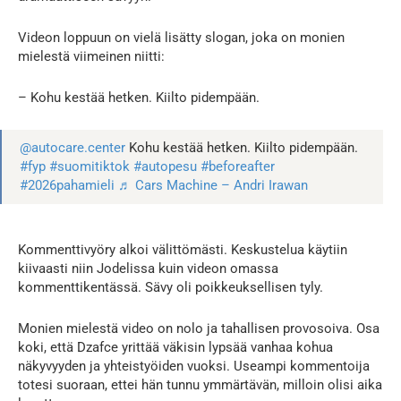
Videon loppuun on vielä lisätty slogan, joka on monien
mielestä viimeinen niitti:
– Kohu kestää hetken. Kiilto pidempään.
@autocare.center
Kohu kestää hetken. Kiilto pidempään.
#fyp
#suomitiktok
#autopesu
#beforeafter
#2026pahamieli
♬ Cars Machine – Andri Irawan
Kommenttivyöry alkoi välittömästi. Keskustelua käytiin
kiivaasti niin Jodelissa kuin videon omassa
kommenttikentässä. Sävy oli poikkeuksellisen tyly.
Monien mielestä video on nolo ja tahallisen provosoiva. Osa
koki, että Dzafce yrittää väkisin lypsää vanhaa kohua
näkyvyyden ja yhteistyöiden vuoksi. Useampi kommentoija
totesi suoraan, ettei hän tunnu ymmärtävän, milloin olisi aika