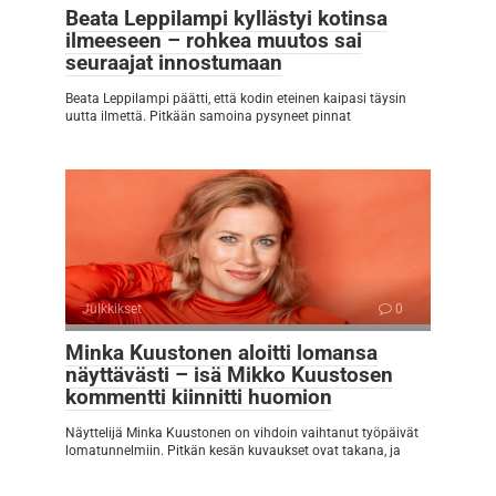
Beata Leppilampi kyllästyi kotinsa
ilmeeseen – rohkea muutos sai
seuraajat innostumaan
Beata Leppilampi päätti, että kodin eteinen kaipasi täysin
uutta ilmettä. Pitkään samoina pysyneet pinnat
Julkkikset
0
Minka Kuustonen aloitti lomansa
näyttävästi – isä Mikko Kuustosen
kommentti kiinnitti huomion
Näyttelijä Minka Kuustonen on vihdoin vaihtanut työpäivät
lomatunnelmiin. Pitkän kesän kuvaukset ovat takana, ja