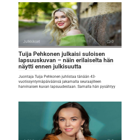
Julkkikset
0
Tuija Pehkonen julkaisi suloisen
lapsuuskuvan – näin erilaiselta hän
näytti ennen julkisuutta
Juontaja Tuija Pehkonen juhlistaa tänään 43-
vuotissyntymäpäiväänsä jakamalla seuraajilleen
harvinaisen kuvan lapsuudestaan. Samalla hän pysähtyy