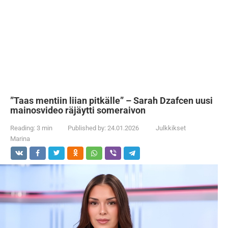
”Taas mentiin liian pitkälle” – Sarah Dzafcen uusi
mainosvideo räjäytti someraivon
Reading:
3 min
Published by:
24.01.2026
Julkkikset
Marina