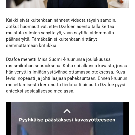
Kaikki eivät kuitenkaan nähneet videota täysin samoin.
Jotkut huomauttivat, ettei Dzafcen asento tällä kertaa
muistuta silmien venyttelyä, vaan näyttää aidommalta
päänsäryltä. Tämäkään ei kuitenkaan riittänyt
sammuttamaan kritiikkiä.
Dzafce menetti Miss Suomi -kruununsa joulukuussa
rasismikohun seurauksena. Kohu sai alkunsa kuvasta, jossa
hän venytti silmiään ystävänsä ottamassa otoksessa. Kuva
levisi nopeasti ja johti laajaan paheksuntaan. Ennen kruunun
menettämisestä kertonutta tiedotustilaisuutta Dzafce pyysi
anteeksi sosiaalisessa mediassa.