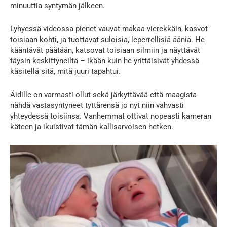
minuuttia syntymän jälkeen.
Lyhyessä videossa pienet vauvat makaa vierekkäin, kasvot
toisiaan kohti, ja tuottavat suloisia, leperrellisiä ääniä. He
kääntävät päätään, katsovat toisiaan silmiin ja näyttävät
täysin keskittyneiltä – ikään kuin he yrittäisivät yhdessä
käsitellä sitä, mitä juuri tapahtui.
Äidille on varmasti ollut sekä järkyttävää että maagista
nähdä vastasyntyneet tyttärensä jo nyt niin vahvasti
yhteydessä toisiinsa. Vanhemmat ottivat nopeasti kameran
käteen ja ikuistivat tämän kallisarvoisen hetken.