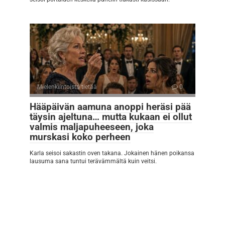
Mielenkiintoista tietää
0
Hääpäivän aamuna anoppi heräsi pää
täysin ajeltuna… mutta kukaan ei ollut
valmis maljapuheeseen, joka
murskasi koko perheen
Karla seisoi sakastin oven takana. Jokainen hänen poikansa
lausuma sana tuntui terävämmältä kuin veitsi.