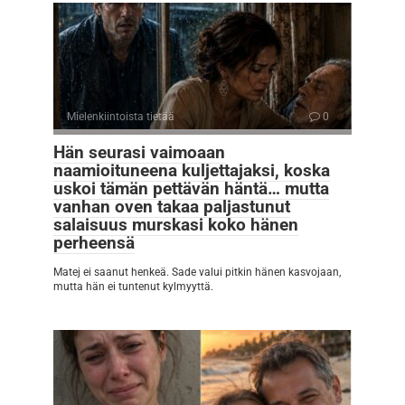
Mielenkiintoista tietää
0
Hän seurasi vaimoaan
naamioituneena kuljettajaksi, koska
uskoi tämän pettävän häntä… mutta
vanhan oven takaa paljastunut
salaisuus murskasi koko hänen
perheensä
Matej ei saanut henkeä. Sade valui pitkin hänen kasvojaan,
mutta hän ei tuntenut kylmyyttä.