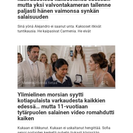
mutta yksi valvontakameran tallenne
paljasti hänen vaimonsa synkän
salaisuuden
Sinä yönä Alejandro ei saanut unta. Kaksoset itkivät
tuntikausia. He kaipasivat Carmenia. He eivät
Mielenkiintoista tietää
0
Ylimielinen morsian syytti
kotiapulaista varkaudesta kaikkien
edessä… mutta 11-vuotiaan
tytärpuolen salainen video romahdutti
kaiken
Kukaan ei liikkunut. Kukaan ei uskaltanut hengittää. Sofia
seisoi portaiden keskellä puhelin tiukasti käsissään.