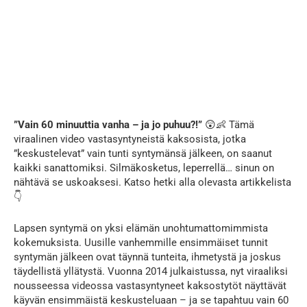
”Vain 60 minuuttia vanha – ja jo puhuu?!”
😲👶 Tämä
viraalinen video vastasyntyneistä kaksosista, jotka
”keskustelevat” vain tunti syntymänsä jälkeen, on saanut
kaikki sanattomiksi. Silmäkosketus, leperrellä… sinun on
nähtävä se uskoaksesi. Katso hetki alla olevasta artikkelista
👇
Lapsen syntymä on yksi elämän unohtumattomimmista
kokemuksista. Uusille vanhemmille ensimmäiset tunnit
syntymän jälkeen ovat täynnä tunteita, ihmetystä ja joskus
täydellistä yllätystä. Vuonna 2014 julkaistussa, nyt viraaliksi
nousseessa videossa vastasyntyneet kaksostytöt näyttävät
käyvän ensimmäistä keskusteluaan – ja se tapahtuu vain 60