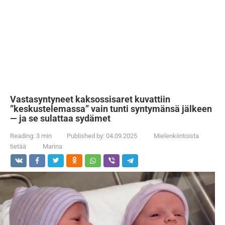
Vastasyntyneet kaksossisaret kuvattiin
”keskustelemassa” vain tunti syntymänsä jälkeen
— ja se sulattaa sydämet
Reading:
3 min
Published by:
04.09.2025
Mielenkiintoista
tietää
Marina