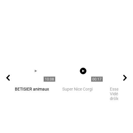
10:08
00:17
BETISIER animaux
Super Nice Corgi
Essayez de n
Vidéo de chat
drôle