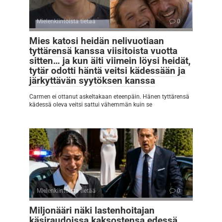
Mielenkiintoista tietää
0
Mies katosi heidän nelivuotiaan
tyttärensä kanssa viisitoista vuotta
sitten… ja kun äiti viimein löysi heidät,
tytär odotti häntä veitsi kädessään ja
järkyttävän syytöksen kanssa
Carmen ei ottanut askeltakaan eteenpäin. Hänen tyttärensä
kädessä oleva veitsi sattui vähemmän kuin se
Mielenkiintoista tietää
0
Miljonääri näki lastenhoitajan
käsiraudoissa kaksostensa edessä…