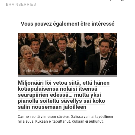
Vous pouvez également être intéressé
Mielenkiintoista tietää
0
Miljonääri löi vetoa siitä, että hänen
kotiapulaisensa nolaisi itsensä
seurapiirien edessä… mutta yksi
pianolla soitettu sävellys sai koko
salin nousemaan jaloilleen
Carmen soitti viimeisen sävelen. Salissa vallitsi täydellinen
hiljaisuus. Kukaan ei taputtanut. Kukaan ei puhunut.