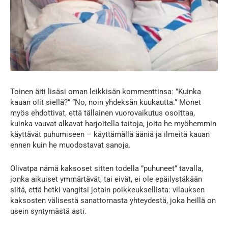
Toinen äiti lisäsi oman leikkisän kommenttinsa: ”Kuinka
kauan olit siellä?” ”No, noin yhdeksän kuukautta.” Monet
myös ehdottivat, että tällainen vuorovaikutus osoittaa,
kuinka vauvat alkavat harjoitella taitoja, joita he myöhemmin
käyttävät puhumiseen – käyttämällä ääniä ja ilmeitä kauan
ennen kuin he muodostavat sanoja.
Olivatpa nämä kaksoset sitten todella ”puhuneet” tavalla,
jonka aikuiset ymmärtävät, tai eivät, ei ole epäilystäkään
siitä, että hetki vangitsi jotain poikkeuksellista: vilauksen
kaksosten välisestä sanattomasta yhteydestä, joka heillä on
usein syntymästä asti.