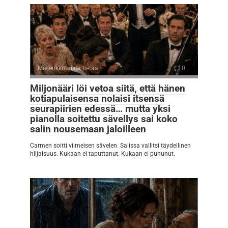
Mielenkiintoista tietää
0
Miljonääri löi vetoa siitä, että hänen
kotiapulaisensa nolaisi itsensä
seurapiirien edessä… mutta yksi
pianolla soitettu sävellys sai koko
salin nousemaan jaloilleen
Carmen soitti viimeisen sävelen. Salissa vallitsi täydellinen
hiljaisuus. Kukaan ei taputtanut. Kukaan ei puhunut.