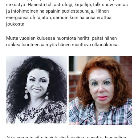
sirkustyö. Hänestä tuli astrologi, kirjailija, talk show -vieras
ja intohimoinen naispainin puolestapuhuja. Hänen
energiansa oli rajaton, samoin kuin halunsa erottua
joukosta.
Mutta vuosien kuluessa huomiota herätti paitsi hänen
rohkea luonteensa myös hänen muuttuva ulkonäkönsä.
Aikaisemmin silmiinpistävän kauniina tunnettu Jacqueline