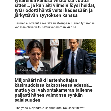
tyttärensä kanssa viisitoista vuotta
sitten… ja kun äiti viimein löysi heidät,
tytär odotti häntä veitsi kädessään ja
järkyttävän syytöksen kanssa
Carmen ei ottanut askeltakaan eteenpäin. Hänen tyttärensä
kädessä oleva veitsi sattui vähemmän kuin se
Mielenkiintoista tietää
0
Miljonääri näki lastenhoitajan
käsiraudoissa kaksostensa edessä…
mutta yksi valvontakameran tallenne
paljasti hänen vaimonsa synkän
salaisuuden
Sinä yönä Alejandro ei saanut unta. Kaksoset itkivät