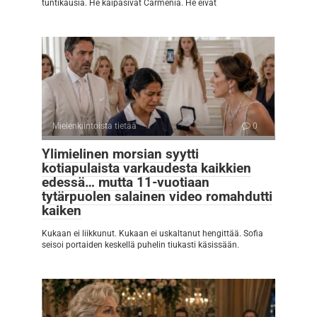
tuntikausia. He kaipasivat Carmenia. He eivät
Mielenkiintoista tietää
0
Ylimielinen morsian syytti
kotiapulaista varkaudesta kaikkien
edessä… mutta 11-vuotiaan
tytärpuolen salainen video romahdutti
kaiken
Kukaan ei liikkunut. Kukaan ei uskaltanut hengittää. Sofia
seisoi portaiden keskellä puhelin tiukasti käsissään.