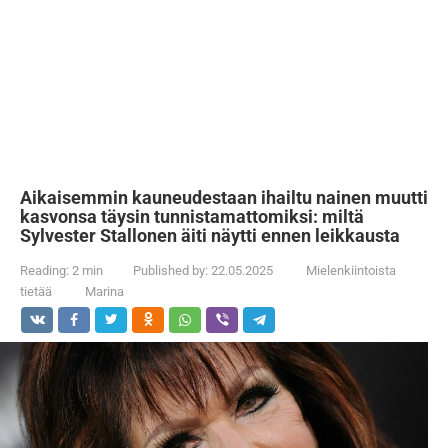
Aikaisemmin kauneudestaan ihailtu nainen muutti
kasvonsa täysin tunnistamattomiksi: miltä
Sylvester Stallonen äiti näytti ennen leikkausta
Reading:
2 min
Published by:
22.05.2025
Mielenkiintoista
tietää
Marina