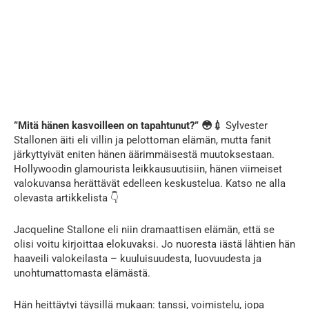
”Mitä hänen kasvoilleen on tapahtunut?” 😳💉
Sylvester
Stallonen äiti eli villin ja pelottoman elämän, mutta fanit
järkyttyivät eniten hänen äärimmäisestä muutoksestaan.
Hollywoodin glamourista leikkausuutisiin, hänen viimeiset
valokuvansa herättävät edelleen keskustelua. Katso ne alla
olevasta artikkelista 👇
Jacqueline Stallone eli niin dramaattisen elämän, että se
olisi voitu kirjoittaa elokuvaksi. Jo nuoresta iästä lähtien hän
haaveili valokeilasta – kuuluisuudesta, luovuudesta ja
unohtumattomasta elämästä.
Hän heittäytyi täysillä mukaan: tanssi, voimistelu, jopa