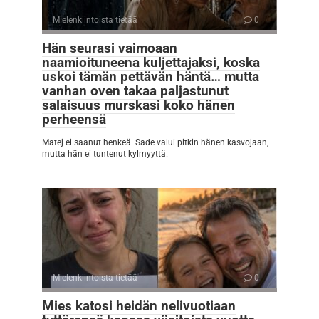
Mielenkiintoista tietää
0
Hän seurasi vaimoaan
naamioituneena kuljettajaksi, koska
uskoi tämän pettävän häntä… mutta
vanhan oven takaa paljastunut
salaisuus murskasi koko hänen
perheensä
Matej ei saanut henkeä. Sade valui pitkin hänen kasvojaan,
mutta hän ei tuntenut kylmyyttä.
Mielenkiintoista tietää
0
Mies katosi heidän nelivuotiaan