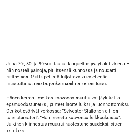
Jopa 70-, 80- ja 90-vuotiaana Jacqueline pysyi aktiivisena –
hän nosteli painoja, piti itsensä kunnossa ja noudatti
rutiinejaan. Mutta peilistä tuijottava kuva ei enää
muistuttanut naista, jonka maailma kerran tunsi.
Hänen kerran ilmeikäs kasvonsa muuttuivat jäykiksi ja
epämuodostuneiksi, piirteet liioitelluiksi ja luonnottomiksi.
Otsikot pyörivät verkossa: ”Sylvester Stallonen äiti on
tunnistamaton”, ”Hän menetti kasvonsa leikkauksissa”.
Julkinen kiinnostus muuttui huolestuneisuudeksi, sitten
kritiikiksi.