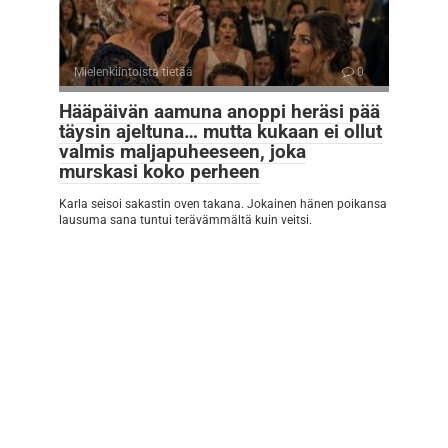
Mielenkiintoista tietää
0
Hääpäivän aamuna anoppi heräsi pää
täysin ajeltuna… mutta kukaan ei ollut
valmis maljapuheeseen, joka
murskasi koko perheen
Karla seisoi sakastin oven takana. Jokainen hänen poikansa
lausuma sana tuntui terävämmältä kuin veitsi.