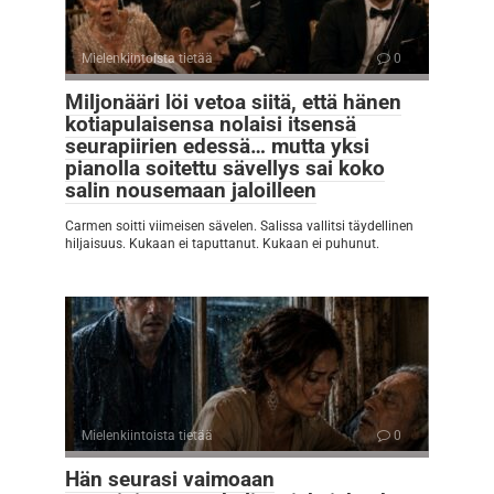
Mielenkiintoista tietää
0
Miljonääri löi vetoa siitä, että hänen
kotiapulaisensa nolaisi itsensä
seurapiirien edessä… mutta yksi
pianolla soitettu sävellys sai koko
salin nousemaan jaloilleen
Carmen soitti viimeisen sävelen. Salissa vallitsi täydellinen
hiljaisuus. Kukaan ei taputtanut. Kukaan ei puhunut.
Mielenkiintoista tietää
0
Hän seurasi vaimoaan