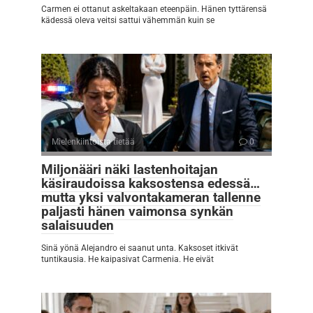
Carmen ei ottanut askeltakaan eteenpäin. Hänen tyttärensä
kädessä oleva veitsi sattui vähemmän kuin se
Mielenkiintoista tietää
0
Miljonääri näki lastenhoitajan
käsiraudoissa kaksostensa edessä…
mutta yksi valvontakameran tallenne
paljasti hänen vaimonsa synkän
salaisuuden
Sinä yönä Alejandro ei saanut unta. Kaksoset itkivät
tuntikausia. He kaipasivat Carmenia. He eivät