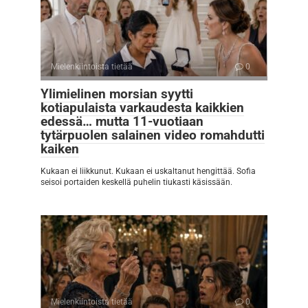
Mielenkiintoista tietää
0
Ylimielinen morsian syytti
kotiapulaista varkaudesta kaikkien
edessä… mutta 11-vuotiaan
tytärpuolen salainen video romahdutti
kaiken
Kukaan ei liikkunut. Kukaan ei uskaltanut hengittää. Sofia
seisoi portaiden keskellä puhelin tiukasti käsissään.
Mielenkiintoista tietää
0