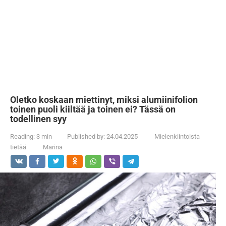
Oletko koskaan miettinyt, miksi alumiinifolion
toinen puoli kiiltää ja toinen ei? Tässä on
todellinen syy
Reading:
3 min
Published by:
24.04.2025
Mielenkiintoista
tietää
Marina