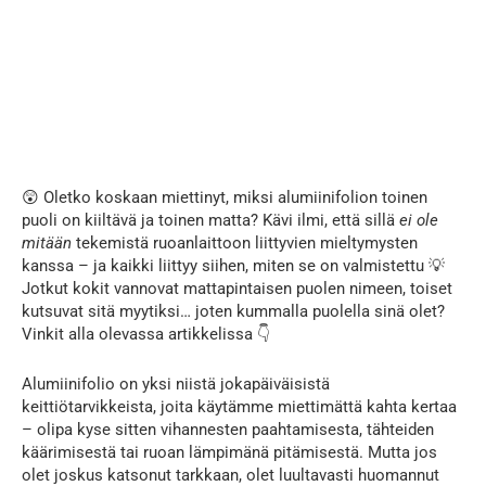
😲 Oletko koskaan miettinyt, miksi alumiinifolion toinen
puoli on kiiltävä ja toinen matta? Kävi ilmi, että sillä
ei ole
mitään
tekemistä ruoanlaittoon liittyvien mieltymysten
kanssa – ja kaikki liittyy siihen, miten se on valmistettu 💡
Jotkut kokit vannovat mattapintaisen puolen nimeen, toiset
kutsuvat sitä myytiksi… joten kummalla puolella sinä olet?
Vinkit alla olevassa artikkelissa 👇
Alumiinifolio on yksi niistä jokapäiväisistä
keittiötarvikkeista, joita käytämme miettimättä kahta kertaa
– olipa kyse sitten vihannesten paahtamisesta, tähteiden
käärimisestä tai ruoan lämpimänä pitämisestä. Mutta jos
olet joskus katsonut tarkkaan, olet luultavasti huomannut