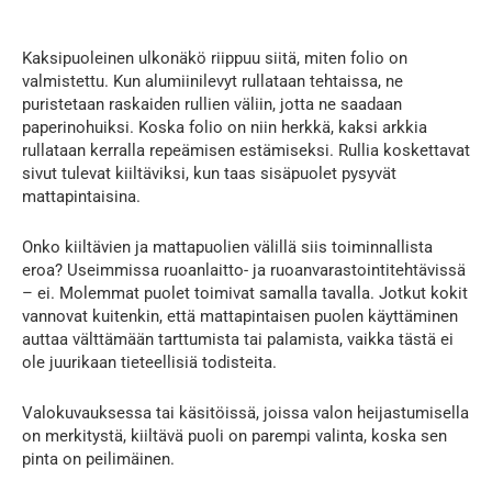
Kaksipuoleinen ulkonäkö riippuu siitä, miten folio on
valmistettu. Kun alumiinilevyt rullataan tehtaissa, ne
puristetaan raskaiden rullien väliin, jotta ne saadaan
paperinohuiksi. Koska folio on niin herkkä, kaksi arkkia
rullataan kerralla repeämisen estämiseksi. Rullia koskettavat
sivut tulevat kiiltäviksi, kun taas sisäpuolet pysyvät
mattapintaisina.
Onko kiiltävien ja mattapuolien välillä siis toiminnallista
eroa? Useimmissa ruoanlaitto- ja ruoanvarastointitehtävissä
– ei. Molemmat puolet toimivat samalla tavalla. Jotkut kokit
vannovat kuitenkin, että mattapintaisen puolen käyttäminen
auttaa välttämään tarttumista tai palamista, vaikka tästä ei
ole juurikaan tieteellisiä todisteita.
Valokuvauksessa tai käsitöissä, joissa valon heijastumisella
on merkitystä, kiiltävä puoli on parempi valinta, koska sen
pinta on peilimäinen.