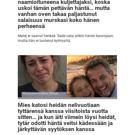
naamioituneena kuljettajaksi, koska
uskoi tämän pettävän häntä… mutta
vanhan oven takaa paljastunut
salaisuus murskasi koko hänen
perheensä
Matej ei saanut henkeä. Sade valui pitkin hänen kasvojaan,
mutta hän ei tuntenut kylmyyttä.
Mielenkiintoista tietää
0
Mies katosi heidän nelivuotiaan
tyttärensä kanssa viisitoista vuotta
sitten… ja kun äiti viimein löysi heidät,
tytär odotti häntä veitsi kädessään ja
järkyttävän syytöksen kanssa