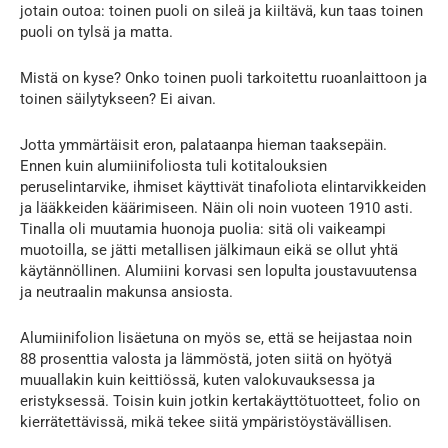
jotain outoa: toinen puoli on sileä ja kiiltävä, kun taas toinen
puoli on tylsä ja matta.
Mistä on kyse? Onko toinen puoli tarkoitettu ruoanlaittoon ja
toinen säilytykseen? Ei aivan.
Jotta ymmärtäisit eron, palataanpa hieman taaksepäin.
Ennen kuin alumiinifoliosta tuli kotitalouksien
peruselintarvike, ihmiset käyttivät tinafoliota elintarvikkeiden
ja lääkkeiden käärimiseen. Näin oli noin vuoteen 1910 asti.
Tinalla oli muutamia huonoja puolia: sitä oli vaikeampi
muotoilla, se jätti metallisen jälkimaun eikä se ollut yhtä
käytännöllinen. Alumiini korvasi sen lopulta joustavuutensa
ja neutraalin makunsa ansiosta.
Alumiinifolion lisäetuna on myös se, että se heijastaa noin
88 prosenttia valosta ja lämmöstä, joten siitä on hyötyä
muuallakin kuin keittiössä, kuten valokuvauksessa ja
eristyksessä. Toisin kuin jotkin kertakäyttötuotteet, folio on
kierrätettävissä, mikä tekee siitä ympäristöystävällisen.