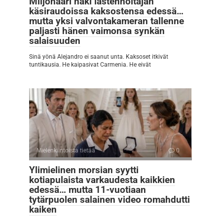
Miljonääri näki lastenhoitajan
käsiraudoissa kaksostensa edessä…
mutta yksi valvontakameran tallenne
paljasti hänen vaimonsa synkän
salaisuuden
Sinä yönä Alejandro ei saanut unta. Kaksoset itkivät
tuntikausia. He kaipasivat Carmenia. He eivät
Mielenkiintoista tietää
0
Ylimielinen morsian syytti
kotiapulaista varkaudesta kaikkien
edessä… mutta 11-vuotiaan
tytärpuolen salainen video romahdutti
kaiken