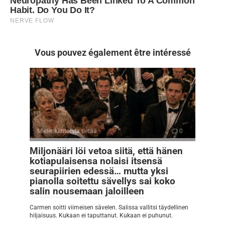
Vous pouvez également être intéressé
Mielenkiintoista tietää
0
Miljonääri löi vetoa siitä, että hänen
kotiapulaisensa nolaisi itsensä
seurapiirien edessä… mutta yksi
pianolla soitettu sävellys sai koko
salin nousemaan jaloilleen
Carmen soitti viimeisen sävelen. Salissa vallitsi täydellinen
hiljaisuus. Kukaan ei taputtanut. Kukaan ei puhunut.