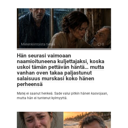
Mielenkiintoista tietää
0
Hän seurasi vaimoaan
naamioituneena kuljettajaksi, koska
uskoi tämän pettävän häntä… mutta
vanhan oven takaa paljastunut
salaisuus murskasi koko hänen
perheensä
Matej ei saanut henkeä. Sade valui pitkin hänen kasvojaan,
mutta hän ei tuntenut kylmyyttä.