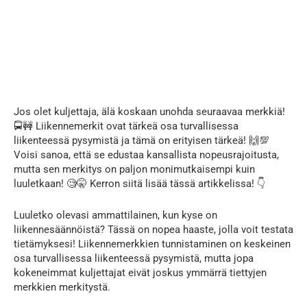
Jos olet kuljettaja, älä koskaan unohda seuraavaa merkkiä!
🚍🚧 Liikennemerkit ovat tärkeä osa turvallisessa
liikenteessä pysymistä ja tämä on erityisen tärkeä! 🙌💯
Voisi sanoa, että se edustaa kansallista nopeusrajoitusta,
mutta sen merkitys on paljon monimutkaisempi kuin
luuletkaan! 🧐🤫 Kerron siitä lisää tässä artikkelissa! 👇
Luuletko olevasi ammattilainen, kun kyse on
liikennesäännöistä? Tässä on nopea haaste, jolla voit testata
tietämyksesi! Liikennemerkkien tunnistaminen on keskeinen
osa turvallisessa liikenteessä pysymistä, mutta jopa
kokeneimmat kuljettajat eivät joskus ymmärrä tiettyjen
merkkien merkitystä.