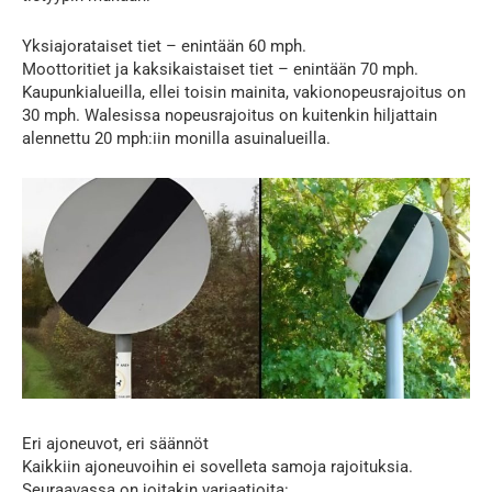
Yksiajorataiset tiet – enintään 60 mph.
Moottoritiet ja kaksikaistaiset tiet – enintään 70 mph.
Kaupunkialueilla, ellei toisin mainita, vakionopeusrajoitus on
30 mph. Walesissa nopeusrajoitus on kuitenkin hiljattain
alennettu 20 mph:iin monilla asuinalueilla.
Eri ajoneuvot, eri säännöt
Kaikkiin ajoneuvoihin ei sovelleta samoja rajoituksia.
Seuraavassa on joitakin variaatioita: