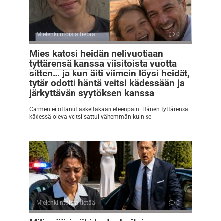
Mielenkiintoista tietää
0
Mies katosi heidän nelivuotiaan
tyttärensä kanssa viisitoista vuotta
sitten… ja kun äiti viimein löysi heidät,
tytär odotti häntä veitsi kädessään ja
järkyttävän syytöksen kanssa
Carmen ei ottanut askeltakaan eteenpäin. Hänen tyttärensä
kädessä oleva veitsi sattui vähemmän kuin se
Mielenkiintoista tietää
0