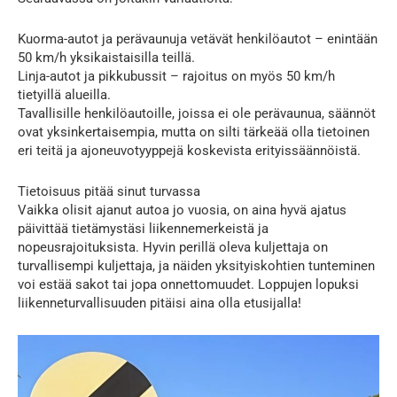
Kuorma-autot ja perävaunuja vetävät henkilöautot – enintään
50 km/h yksikaistaisilla teillä.
Linja-autot ja pikkubussit – rajoitus on myös 50 km/h
tietyillä alueilla.
Tavallisille henkilöautoille, joissa ei ole perävaunua, säännöt
ovat yksinkertaisempia, mutta on silti tärkeää olla tietoinen
eri teitä ja ajoneuvotyyppejä koskevista erityissäännöistä.
Tietoisuus pitää sinut turvassa
Vaikka olisit ajanut autoa jo vuosia, on aina hyvä ajatus
päivittää tietämystäsi liikennemerkeistä ja
nopeusrajoituksista. Hyvin perillä oleva kuljettaja on
turvallisempi kuljettaja, ja näiden yksityiskohtien tunteminen
voi estää sakot tai jopa onnettomuudet. Loppujen lopuksi
liikenneturvallisuuden pitäisi aina olla etusijalla!