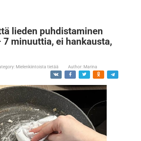
että lieden puhdistaminen
– 7 minuuttia, ei hankausta,
ategory:
Mielenkiintoista tietää
Author:
Marina