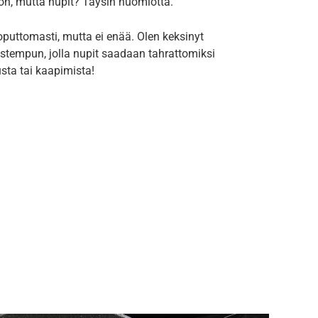
ason, mutta nupit? Täysin huomiotta.
puttomasti, mutta ei enää. Olen keksinyt
stempun, jolla nupit saadaan tahrattomiksi
ta tai kaapimista!