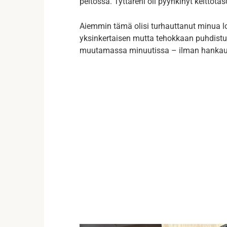
peitossa. Tyttäreni oli pyyhkinyt keittot
Aiemmin tämä olisi turhauttanut minua lo
yksinkertaisen mutta tehokkaan puhdistu
muutamassa minuutissa – ilman hankaus