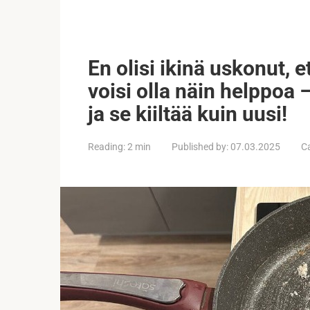
En olisi ikinä uskonut, 
voisi olla näin helppoa 
ja se kiiltää kuin uusi!
Reading:
2 min
Published by:
07.03.2025
C