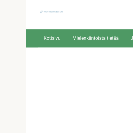
Skip
to
content
Kotisivu
Mielenkiintoista tietää
J