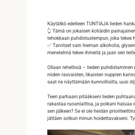
Käytätkö edelleen TUNTIAJA lieden hankaam
👆 Tämä on jokaisen kotiäidin painajainen
tehokkaan puhdistustempun, joka tekee h
✅ Tarvitset vain hieman alkoholia, glyser
menetelmä tekee ihmeitä ja jaan sen teille
Ollaan rehellisiä – lieden puhdistaminen
niiden rasvaisten, likaisten nuppien kan
saat ne näyttämään kunnollisilta, uusi öljy
Teen parhaani pitääkseni lieden puhtaana,
rakastaa ruoanlaittoa, ja poikani halua
sen jälkeen? Se ei ole heidän prioriteetti
jättäen sotkun minun hoidettavakseni. Ty