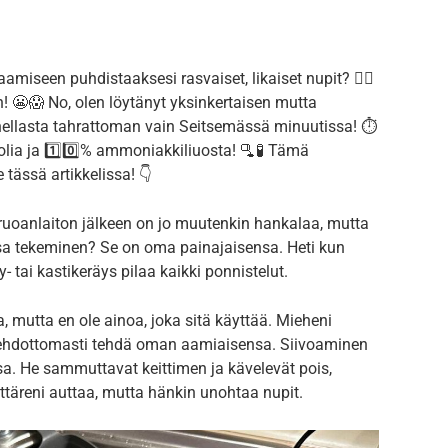
iseen puhdistaaksesi rasvaiset, likaiset nupit? 🤦‍♀️
! 😬😱 No, olen löytänyt yksinkertaisen mutta
ellasta tahrattoman vain Seitsemässä minuutissa! ⏱️
olia ja 1️⃣0️⃣% ammoniakkiliuosta! 🫗🧪 Tämä
 tässä artikkelissa! 👇
 ruoanlaiton jälkeen on jo muutenkin hankalaa, mutta
ssa tekeminen? Se on oma painajaisensa. Heti kun
- tai kastikeräys pilaa kaikki ponnistelut.
 mutta en ole ainoa, joka sitä käyttää. Mieheni
a ehdottomasti tehdä oman aamiaisensa. Siivoaminen
nsa. He sammuttavat keittimen ja kävelevät pois,
ttäreni auttaa, mutta hänkin unohtaa nupit.