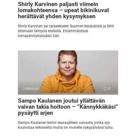
Shirly Karvinen paljasti viimein
lomakohteensa – upeat bikinikuvat
herättävät yhden kysymyksen
Shirly Karvinen sai tarpeekseen Suomen kesäsäistä ja lähti
etsimään lämpöä etelästä. Ensimmäisissä
lomapäivityksissään hän
Julkkikset
0
Sampo Kaulanen joutui yllättävän
vaivan takia hoitoon – ”Kännykkäkäsi”
pysäytti arjen
Sampo Kaulanen kertoi seuraajilleen vaivasta, jonka syy
kuulostaa erikoiselta mutta on monelle nykypäivänä tuttu.