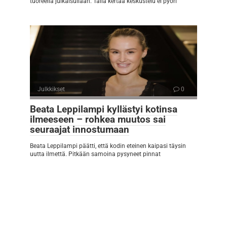
tuoreella julkaisullaan. Tällä kertaa keskustelu ei pyöri
Julkkikset
0
Beata Leppilampi kyllästyi kotinsa
ilmeeseen – rohkea muutos sai
seuraajat innostumaan
Beata Leppilampi päätti, että kodin eteinen kaipasi täysin
uutta ilmettä. Pitkään samoina pysyneet pinnat