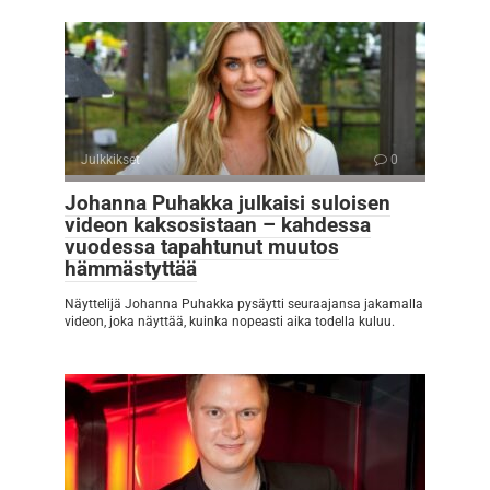
Julkkikset
0
Johanna Puhakka julkaisi suloisen
videon kaksosistaan – kahdessa
vuodessa tapahtunut muutos
hämmästyttää
Näyttelijä Johanna Puhakka pysäytti seuraajansa jakamalla
videon, joka näyttää, kuinka nopeasti aika todella kuluu.