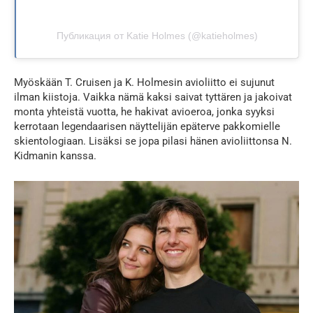
Публикация от Katie Holmes (@katieholmes)
Myöskään T. Cruisen ja K. Holmesin avioliitto ei sujunut
ilman kiistoja. Vaikka nämä kaksi saivat tyttären ja jakoivat
monta yhteistä vuotta, he hakivat avioeroa, jonka syyksi
kerrotaan legendaarisen näyttelijän epäterve pakkomielle
skientologiaan. Lisäksi se jopa pilasi hänen avioliittonsa N.
Kidmanin kanssa.