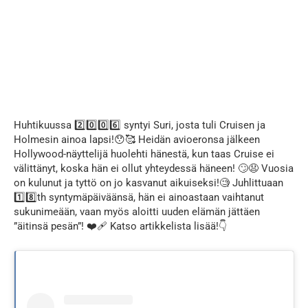
Huhtikuussa 2️⃣0️⃣0️⃣6️⃣ syntyi Suri, josta tuli Cruisen ja
Holmesin ainoa lapsi!😯🥰 Heidän avioeronsa jälkeen
Hollywood-näyttelijä huolehti hänestä, kun taas Cruise ei
välittänyt, koska hän ei ollut yhteydessä häneen! 🙄😧 Vuosia
on kulunut ja tyttö on jo kasvanut aikuiseksi!🧐 Juhlittuaan
1️⃣8️⃣th syntymäpäiväänsä, hän ei ainoastaan vaihtanut
sukunimeään, vaan myös aloitti uuden elämän jättäen
”äitinsä pesän”! ❤️‍🩹 Katso artikkelista lisää!👇