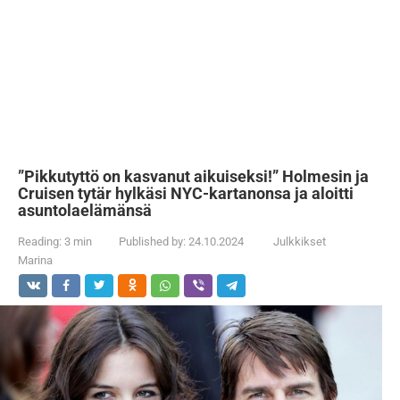
”Pikkutyttö on kasvanut aikuiseksi!” Holmesin ja
Cruisen tytär hylkäsi NYC-kartanonsa ja aloitti
asuntolaelämänsä
Reading:
3 min
Published by:
24.10.2024
Julkkikset
Marina