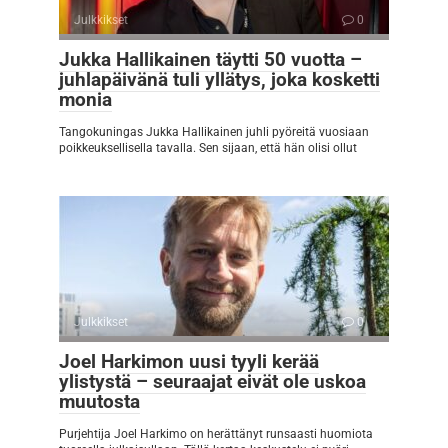
Julkkikset
0
Jukka Hallikainen täytti 50 vuotta –
juhlapäivänä tuli yllätys, joka kosketti
monia
Tangokuningas Jukka Hallikainen juhli pyöreitä vuosiaan
poikkeuksellisella tavalla. Sen sijaan, että hän olisi ollut
Julkkikset
0
Joel Harkimon uusi tyyli kerää
ylistystä – seuraajat eivät ole uskoa
muutosta
Purjehtija Joel Harkimo on herättänyt runsaasti huomiota