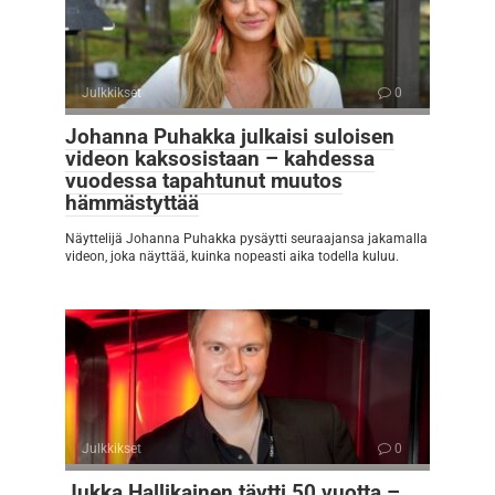
Julkkikset
0
Johanna Puhakka julkaisi suloisen
videon kaksosistaan – kahdessa
vuodessa tapahtunut muutos
hämmästyttää
Näyttelijä Johanna Puhakka pysäytti seuraajansa jakamalla
videon, joka näyttää, kuinka nopeasti aika todella kuluu.
Julkkikset
0
Jukka Hallikainen täytti 50 vuotta –