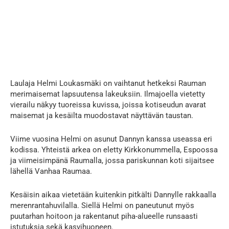
Laulaja Helmi Loukasmäki on vaihtanut hetkeksi Rauman
merimaisemat lapsuutensa lakeuksiin. Ilmajoella vietetty
vierailu näkyy tuoreissa kuvissa, joissa kotiseudun avarat
maisemat ja kesäilta muodostavat näyttävän taustan.
Viime vuosina Helmi on asunut Dannyn kanssa useassa eri
kodissa. Yhteistä arkea on eletty Kirkkonummella, Espoossa
ja viimeisimpänä Raumalla, jossa pariskunnan koti sijaitsee
lähellä Vanhaa Raumaa.
Kesäisin aikaa vietetään kuitenkin pitkälti Dannylle rakkaalla
merenrantahuvilalla. Siellä Helmi on paneutunut myös
puutarhan hoitoon ja rakentanut piha-alueelle runsaasti
istutuksia sekä kasvihuoneen.