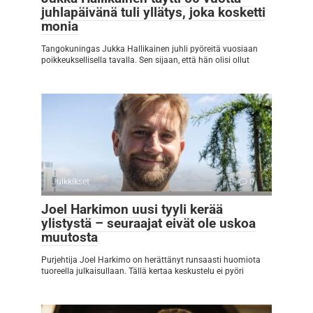
juhlapäivänä tuli yllätys, joka kosketti
monia
Tangokuningas Jukka Hallikainen juhli pyöreitä vuosiaan
poikkeuksellisella tavalla. Sen sijaan, että hän olisi ollut
Julkkikset
0
Joel Harkimon uusi tyyli kerää
ylistystä – seuraajat eivät ole uskoa
muutosta
Purjehtija Joel Harkimo on herättänyt runsaasti huomiota
tuoreella julkaisullaan. Tällä kertaa keskustelu ei pyöri