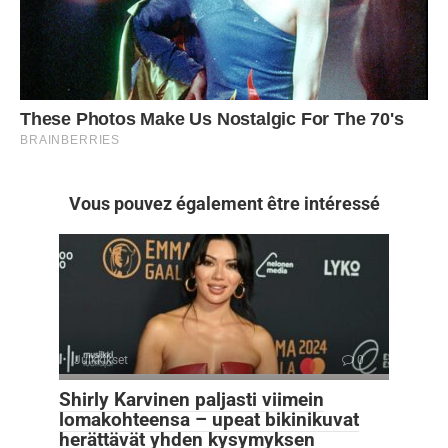
Vous pouvez également être intéressé
Julkkikset
0
Shirly Karvinen paljasti viimein
lomakohteensa – upeat bikinikuvat
herättävät yhden kysymyksen