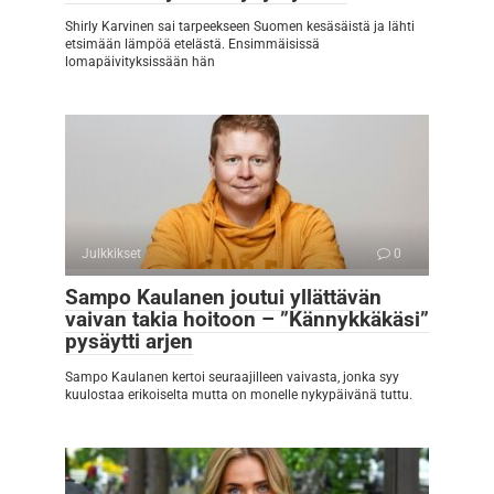
Shirly Karvinen sai tarpeekseen Suomen kesäsäistä ja lähti
etsimään lämpöä etelästä. Ensimmäisissä
lomapäivityksissään hän
Julkkikset
0
Sampo Kaulanen joutui yllättävän
vaivan takia hoitoon – ”Kännykkäkäsi”
pysäytti arjen
Sampo Kaulanen kertoi seuraajilleen vaivasta, jonka syy
kuulostaa erikoiselta mutta on monelle nykypäivänä tuttu.