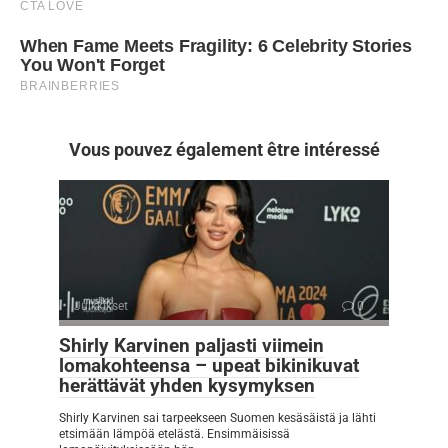
Vous pouvez également être intéressé
Julkkikset
0
Shirly Karvinen paljasti viimein
lomakohteensa – upeat bikinikuvat
herättävät yhden kysymyksen
Shirly Karvinen sai tarpeekseen Suomen kesäsäistä ja lähti
etsimään lämpöä etelästä. Ensimmäisissä