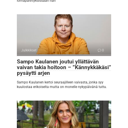
lomapäivityksissään hän
Julkkikset
0
Sampo Kaulanen joutui yllättävän
vaivan takia hoitoon – ”Kännykkäkäsi”
pysäytti arjen
Sampo Kaulanen kertoi seuraajilleen vaivasta, jonka syy
kuulostaa erikoiselta mutta on monelle nykypäivänä tuttu.