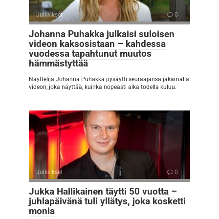
Julkkikset
0
Johanna Puhakka julkaisi suloisen
videon kaksosistaan – kahdessa
vuodessa tapahtunut muutos
hämmästyttää
Näyttelijä Johanna Puhakka pysäytti seuraajansa jakamalla
videon, joka näyttää, kuinka nopeasti aika todella kuluu.
Julkkikset
0
Jukka Hallikainen täytti 50 vuotta –
juhlapäivänä tuli yllätys, joka kosketti
monia