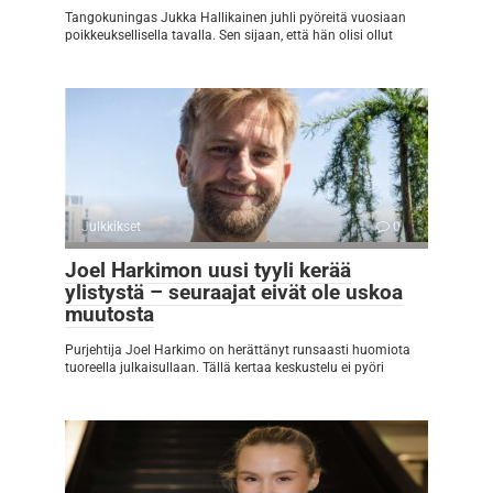
Tangokuningas Jukka Hallikainen juhli pyöreitä vuosiaan
poikkeuksellisella tavalla. Sen sijaan, että hän olisi ollut
Julkkikset
0
Joel Harkimon uusi tyyli kerää
ylistystä – seuraajat eivät ole uskoa
muutosta
Purjehtija Joel Harkimo on herättänyt runsaasti huomiota
tuoreella julkaisullaan. Tällä kertaa keskustelu ei pyöri