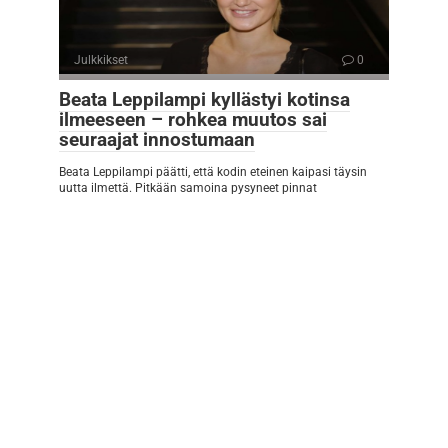
Julkkikset
0
Beata Leppilampi kyllästyi kotinsa
ilmeeseen – rohkea muutos sai
seuraajat innostumaan
Beata Leppilampi päätti, että kodin eteinen kaipasi täysin
uutta ilmettä. Pitkään samoina pysyneet pinnat