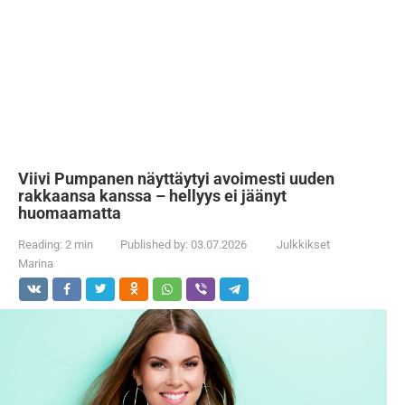
Viivi Pumpanen näyttäytyi avoimesti uuden
rakkaansa kanssa – hellyys ei jäänyt
huomaamatta
Reading:
2 min
Published by:
03.07.2026
Julkkikset
Marina