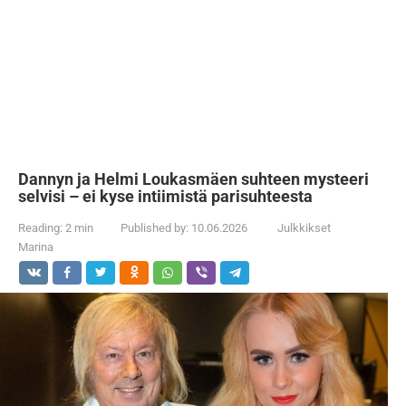
Dannyn ja Helmi Loukasmäen suhteen mysteeri
selvisi – ei kyse intiimistä parisuhteesta
Reading:
2 min
Published by:
10.06.2026
Julkkikset
Marina