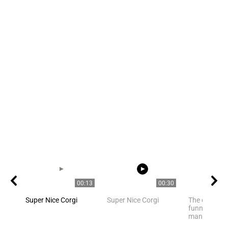
00:13
00:30
Super Nice Corgi
Super Nice Corgi
The owner fi
funny cat ha
many of us h