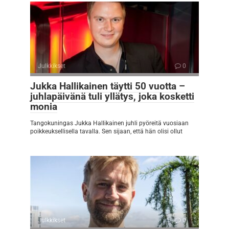
Julkkikset
0
Jukka Hallikainen täytti 50 vuotta –
juhlapäivänä tuli yllätys, joka kosketti
monia
Tangokuningas Jukka Hallikainen juhli pyöreitä vuosiaan
poikkeuksellisella tavalla. Sen sijaan, että hän olisi ollut
Julkkikset
0