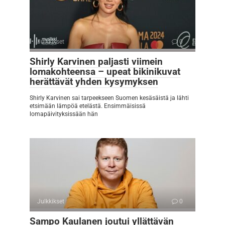
Julkkikset
0
Shirly Karvinen paljasti viimein
lomakohteensa – upeat bikinikuvat
herättävät yhden kysymyksen
Shirly Karvinen sai tarpeekseen Suomen kesäsäistä ja lähti
etsimään lämpöä etelästä. Ensimmäisissä
lomapäivityksissään hän
Julkkikset
0
Sampo Kaulanen joutui yllättävän