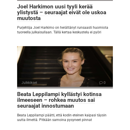
Joel Harkimon uusi tyyli kerää
ylistystä – seuraajat eivät ole uskoa
muutosta
Purjehtija Joel Harkimo on herättänyt runsaasti huomiota
tuoreella julkaisullaan. Tällä kertaa keskustelu ei pyöri
Julkkikset
0
Beata Leppilampi kyllästyi kotinsa
ilmeeseen – rohkea muutos sai
seuraajat innostumaan
Beata Leppilampi päätti, että kodin eteinen kaipasi täysin
uutta ilmettä. Pitkään samoina pysyneet pinnat