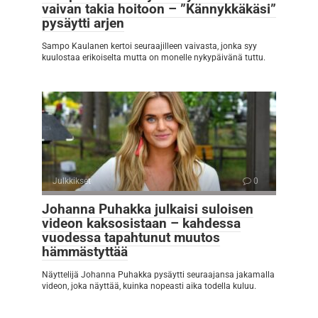
vaivan takia hoitoon – ”Kännykkäkäsi”
pysäytti arjen
Sampo Kaulanen kertoi seuraajilleen vaivasta, jonka syy
kuulostaa erikoiselta mutta on monelle nykypäivänä tuttu.
Julkkikset
0
Johanna Puhakka julkaisi suloisen
videon kaksosistaan – kahdessa
vuodessa tapahtunut muutos
hämmästyttää
Näyttelijä Johanna Puhakka pysäytti seuraajansa jakamalla
videon, joka näyttää, kuinka nopeasti aika todella kuluu.