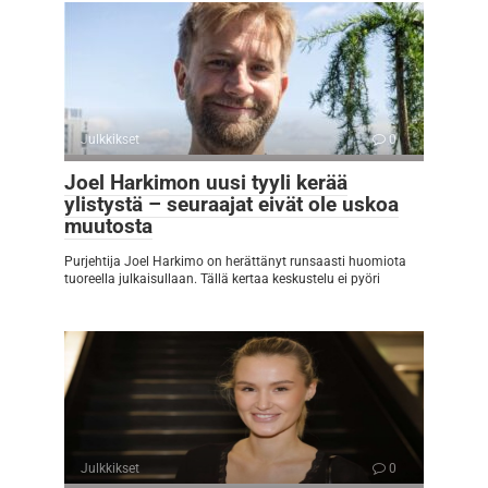
Julkkikset
0
Joel Harkimon uusi tyyli kerää
ylistystä – seuraajat eivät ole uskoa
muutosta
Purjehtija Joel Harkimo on herättänyt runsaasti huomiota
tuoreella julkaisullaan. Tällä kertaa keskustelu ei pyöri
Julkkikset
0