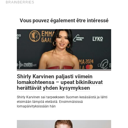
Vous pouvez également être intéressé
Julkkikset
0
Shirly Karvinen paljasti viimein
lomakohteensa – upeat bikinikuvat
herättävät yhden kysymyksen
Shirly Karvinen sai tarpeekseen Suomen kesäsäistä ja lähti
etsimään lämpöä etelästä. Ensimmäisissä
lomapäivityksissään hän