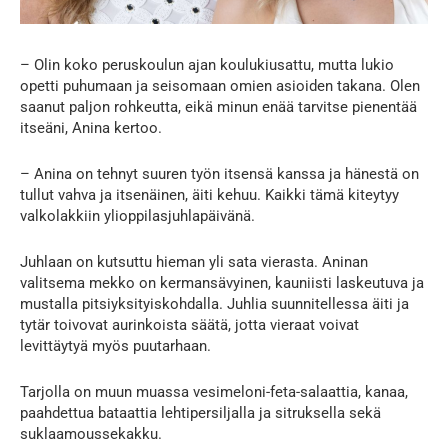
– Olin koko peruskoulun ajan koulukiusattu, mutta lukio
opetti puhumaan ja seisomaan omien asioiden takana. Olen
saanut paljon rohkeutta, eikä minun enää tarvitse pienentää
itseäni, Anina kertoo.
– Anina on tehnyt suuren työn itsensä kanssa ja hänestä on
tullut vahva ja itsenäinen, äiti kehuu. Kaikki tämä kiteytyy
valkolakkiin ylioppilasjuhlapäivänä.
Juhlaan on kutsuttu hieman yli sata vierasta. Aninan
valitsema mekko on kermansävyinen, kauniisti laskeutuva ja
mustalla pitsiyksityiskohdalla. Juhlia suunnitellessa äiti ja
tytär toivovat aurinkoista säätä, jotta vieraat voivat
levittäytyä myös puutarhaan.
Tarjolla on muun muassa vesimeloni-feta-salaattia, kanaa,
paahdettua bataattia lehtipersiljalla ja sitruksella sekä
suklaamoussekakku.