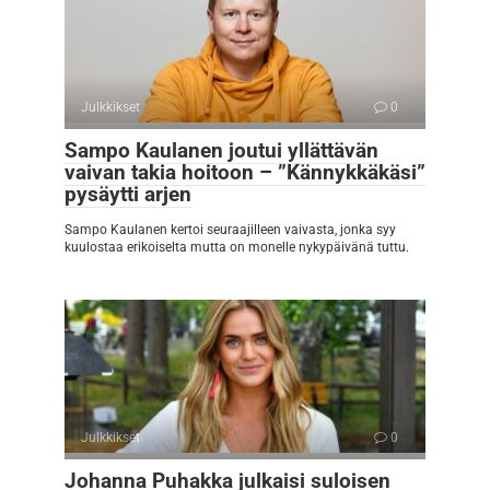
Julkkikset
0
Sampo Kaulanen joutui yllättävän
vaivan takia hoitoon – ”Kännykkäkäsi”
pysäytti arjen
Sampo Kaulanen kertoi seuraajilleen vaivasta, jonka syy
kuulostaa erikoiselta mutta on monelle nykypäivänä tuttu.
Julkkikset
0
Johanna Puhakka julkaisi suloisen