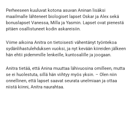
Perheeseen kuuluvat kotona asuvan Aninan lisäksi
maailmalle lähteneet biologiset lapset Oskar ja Alex sekä
bonuslapset Vanessa, Milla ja Yasmin. Lapset ovat pienestä
pitäen osallistuneet kodin askareisiin.
Viime aikoina Anitra on tietoisesti vähentänyt työntekoa
sydänlihastulehduksen vuoksi, ja nyt kevään kiireiden jälkeen
hän ehtii pidemmille lenkeille, kuntosalille ja joogaan.
Anitra tietää, että Anina muuttaa lähivuosina omilleen, mutta
se ei huolestuta, sillä hän viihtyy myös yksin. – Olen niin
onnellinen, että lapset saavat seurata unelmiaan ja ottaa
niistä kiinni, Anitra naurahtaa.