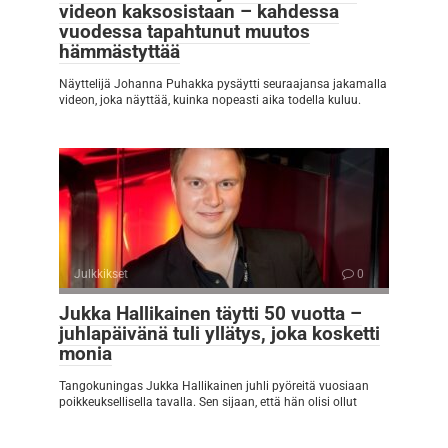
videon kaksosistaan – kahdessa
vuodessa tapahtunut muutos
hämmästyttää
Näyttelijä Johanna Puhakka pysäytti seuraajansa jakamalla
videon, joka näyttää, kuinka nopeasti aika todella kuluu.
Julkkikset
0
Jukka Hallikainen täytti 50 vuotta –
juhlapäivänä tuli yllätys, joka kosketti
monia
Tangokuningas Jukka Hallikainen juhli pyöreitä vuosiaan
poikkeuksellisella tavalla. Sen sijaan, että hän olisi ollut