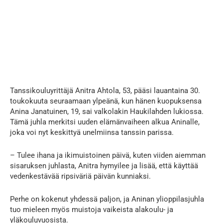
Tanssikouluyrittäjä Anitra Ahtola, 53, pääsi lauantaina 30.
toukokuuta seuraamaan ylpeänä, kun hänen kuopuksensa
Anina Janatuinen, 19, sai valkolakin Haukilahden lukiossa.
Tämä juhla merkitsi uuden elämänvaiheen alkua Aninalle,
joka voi nyt keskittyä unelmiinsa tanssin parissa.
– Tulee ihana ja ikimuistoinen päivä, kuten viiden aiemman
sisaruksen juhlasta, Anitra hymyilee ja lisää, että käyttää
vedenkestävää ripsiväriä päivän kunniaksi.
Perhe on kokenut yhdessä paljon, ja Aninan ylioppilasjuhla
tuo mieleen myös muistoja vaikeista alakoulu- ja
yläkouluvuosista.