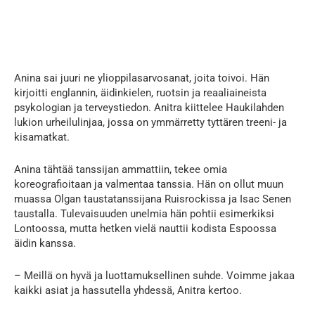
Anina sai juuri ne ylioppilasarvosanat, joita toivoi. Hän
kirjoitti englannin, äidinkielen, ruotsin ja reaaliaineista
psykologian ja terveystiedon. Anitra kiittelee Haukilahden
lukion urheilulinjaa, jossa on ymmärretty tyttären treeni- ja
kisamatkat.
Anina tähtää tanssijan ammattiin, tekee omia
koreografioitaan ja valmentaa tanssia. Hän on ollut muun
muassa Olgan taustatanssijana Ruisrockissa ja Isac Senen
taustalla. Tulevaisuuden unelmia hän pohtii esimerkiksi
Lontoossa, mutta hetken vielä nauttii kodista Espoossa
äidin kanssa.
– Meillä on hyvä ja luottamuksellinen suhde. Voimme jakaa
kaikki asiat ja hassutella yhdessä, Anitra kertoo.