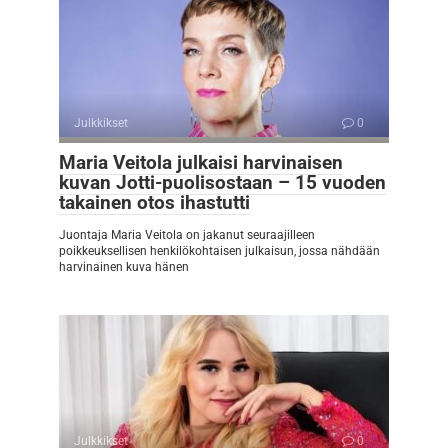
Julkkikset
0
Maria Veitola julkaisi harvinaisen
kuvan Jotti-puolisostaan – 15 vuoden
takainen otos ihastutti
Juontaja Maria Veitola on jakanut seuraajilleen
poikkeuksellisen henkilökohtaisen julkaisun, jossa nähdään
harvinainen kuva hänen
Julkkikset
0