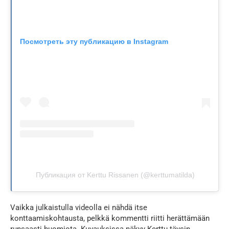
Посмотреть эту публикацию в Instagram
Публикация от Kerttu Rissanen (@kerttumatilda)
Vaikka julkaistulla videolla ei nähdä itse
konttaamiskohtausta, pelkkä kommentti riitti herättämään
runsaasti huomiota. Kuvauksissa näkyy Kerttu täysin