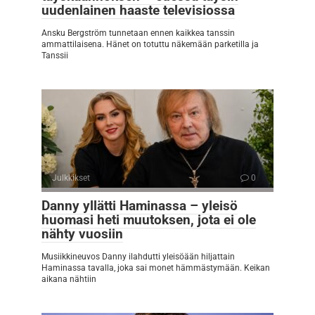
uudenlainen haaste televisiossa
Ansku Bergström tunnetaan ennen kaikkea tanssin
ammattilaisena. Hänet on totuttu näkemään parketilla ja
Tanssii
Julkkikset
0
Danny yllätti Haminassa – yleisö
huomasi heti muutoksen, jota ei ole
nähty vuosiin
Musiikkineuvos Danny ilahdutti yleisöään hiljattain
Haminassa tavalla, joka sai monet hämmästymään. Keikan
aikana nähtiin