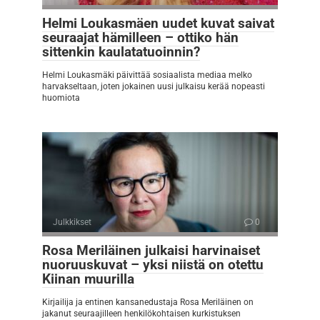
Helmi Loukasmäen uudet kuvat saivat
seuraajat hämilleen – ottiko hän
sittenkin kaulatatuoinnin?
Helmi Loukasmäki päivittää sosiaalista mediaa melko
harvakseltaan, joten jokainen uusi julkaisu kerää nopeasti
huomiota
Julkkikset
0
Rosa Meriläinen julkaisi harvinaiset
nuoruuskuvat – yksi niistä on otettu
Kiinan muurilla
Kirjailija ja entinen kansanedustaja Rosa Meriläinen on
jakanut seuraajilleen henkilökohtaisen kurkistuksen