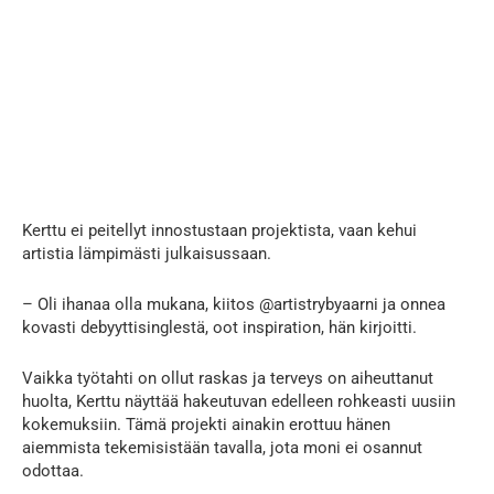
Kerttu ei peitellyt innostustaan projektista, vaan kehui
artistia lämpimästi julkaisussaan.
– Oli ihanaa olla mukana, kiitos @artistrybyaarni ja onnea
kovasti debyyttisinglestä, oot inspiration, hän kirjoitti.
Vaikka työtahti on ollut raskas ja terveys on aiheuttanut
huolta, Kerttu näyttää hakeutuvan edelleen rohkeasti uusiin
kokemuksiin. Tämä projekti ainakin erottuu hänen
aiemmista tekemisistään tavalla, jota moni ei osannut
odottaa.