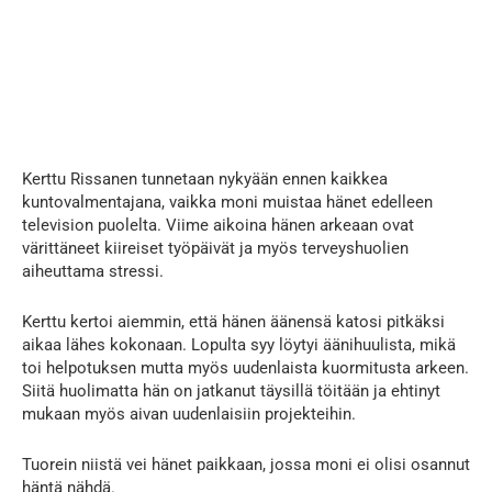
Kerttu Rissanen tunnetaan nykyään ennen kaikkea
kuntovalmentajana, vaikka moni muistaa hänet edelleen
television puolelta. Viime aikoina hänen arkeaan ovat
värittäneet kiireiset työpäivät ja myös terveyshuolien
aiheuttama stressi.
Kerttu kertoi aiemmin, että hänen äänensä katosi pitkäksi
aikaa lähes kokonaan. Lopulta syy löytyi äänihuulista, mikä
toi helpotuksen mutta myös uudenlaista kuormitusta arkeen.
Siitä huolimatta hän on jatkanut täysillä töitään ja ehtinyt
mukaan myös aivan uudenlaisiin projekteihin.
Tuorein niistä vei hänet paikkaan, jossa moni ei olisi osannut
häntä nähdä.