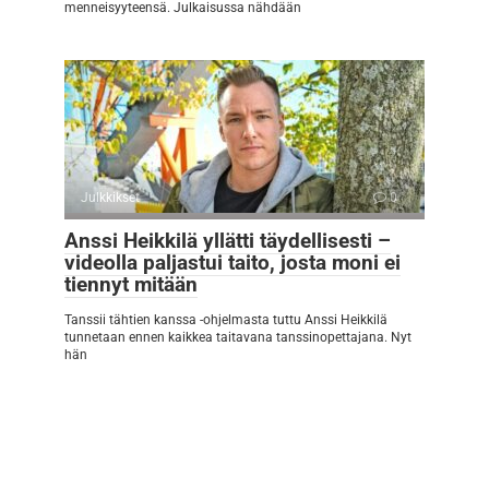
menneisyyteensä. Julkaisussa nähdään
Julkkikset
0
Anssi Heikkilä yllätti täydellisesti –
videolla paljastui taito, josta moni ei
tiennyt mitään
Tanssii tähtien kanssa -ohjelmasta tuttu Anssi Heikkilä
tunnetaan ennen kaikkea taitavana tanssinopettajana. Nyt
hän