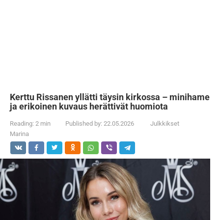
Kerttu Rissanen yllätti täysin kirkossa – minihame
ja erikoinen kuvaus herättivät huomiota
Reading:
2 min
Published by:
22.05.2026
Julkkikset
Marina