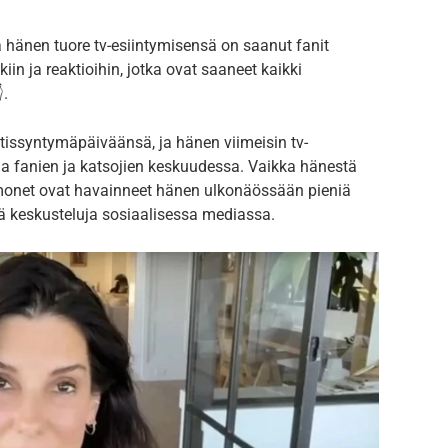
ja hänen tuore tv-esiintymisensä on saanut fanit
in ja reaktioihin, jotka ovat saaneet kaikki
.
tissyntymäpäiväänsä, ja hänen viimeisin tv-
ua fanien ja katsojien keskuudessa. Vaikka hänestä
 monet ovat havainneet hänen ulkonäössään pieniä
tä keskusteluja sosiaalisessa mediassa.