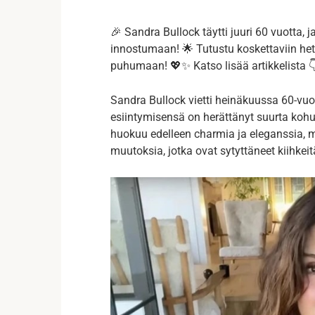
🎉 Sandra Bullock täytti juuri 60 vuotta, 
innostumaan! 🌟 Tutustu koskettaviin hetki
puhumaan! 💖✨ Katso lisää artikkelista 
Sandra Bullock vietti heinäkuussa 60-vuo
esiintymisensä on herättänyt suurta koh
huokuu edelleen charmia ja eleganssia,
muutoksia, jotka ovat sytyttäneet kiihkei