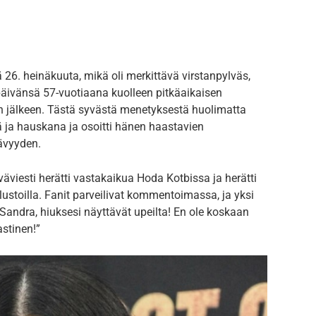
 26. heinäkuuta, mikä oli merkittävä virstanpylväs,
äivänsä 57-vuotiaana kuolleen pitkäaikaisen
jälkeen. Tästä syvästä menetyksestä huolimatta
 ja hauskana ja osoitti hänen haastavien
ävyyden.
viesti herätti vastakaikua Hoda Kotbissa ja herätti
lustoilla. Fanit parveilivat kommentoimassa, ja yksi
andra, hiuksesi näyttävät upeilta! En ole koskaan
astinen!”