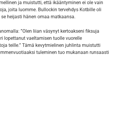
ellinen ja muistutti, että ikääntyminen ei ole vain
a, joita luomme. Bullockin tervehdys Kotbille oli
 ja se heijasti hänen omaa matkaansa.
nomalla: ”Olen liian väsynyt kertoakseni fiksuja
uuri lopettanut vaeltamisen tuolle vuorelle
oja teille.” Tämä kevytmielinen juhlinta muistutti
ikymmenvuotiaaksi tuleminen tuo mukanaan runsaasti