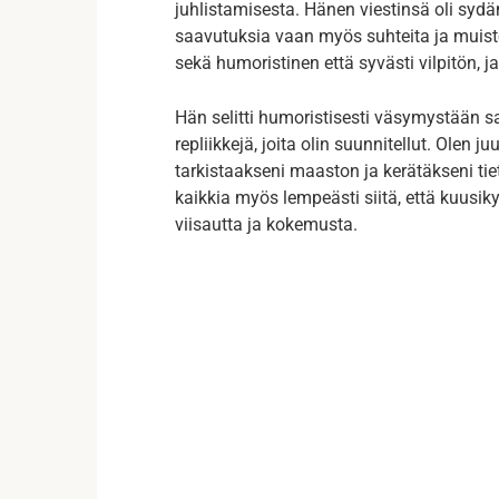
juhlistamisesta. Hänen viestinsä oli sydäm
saavutuksia vaan myös suhteita ja muistoj
sekä humoristinen että syvästi vilpitön,
Hän selitti humoristisesti väsymystään sa
repliikkejä, joita olin suunnitellut. Olen j
tarkistaakseni maaston ja kerätäkseni tiet
kaikkia myös lempeästi siitä, että kuus
viisautta ja kokemusta.