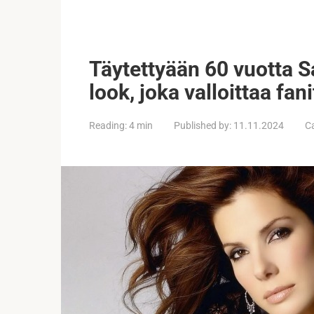
Täytettyään 60 vuotta S
look, joka valloittaa fani
Reading:
4 min
Published by:
11.11.2024
C