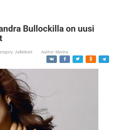
andra Bullockilla on uusi
t
ategory:
Julkkikset
Author:
Marina