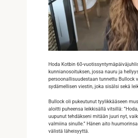
Hoda Kotbin 60-vuotissyntymäpäiväjuhliss
kunnianosoituksen, jossa nauru ja hellyy
persoonallisuudestaan tunnettu Bullock 
sydämellisen viestin, joka sisälsi sekä lei
Bullock oli pukeutunut tyylikkääseen mus
aloitti puheensa leikkisällä vitsillä: ”Hod
uupunut tehdäkseni mitään juuri nyt, vaikk
valmiina sinulle.” Hänen aito huumorinsa
välistä läheisyyttä.