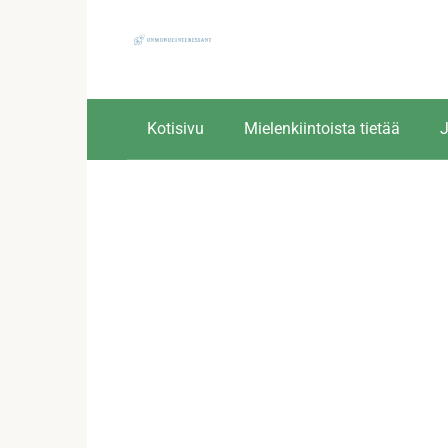
Skip
to
content
Kotisivu
Mielenkiintoista tietää
J