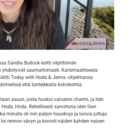
a Sandra Bullock esitti vilpittömän
s yhdistyivät saumattomasti. Karismaattisesta
välitti Today with Hoda & Jenna -ohjelmassa
kkimielisiä että tunteikkaita kohokohtia.
taan asuun, josta huokui vaivaton charmi, ja hän
a, Hoda, Hoda. Rehellisesti sanottuna olen liian
a minulla oli niin paljon hauskoja ja luovia juttuja
 loi rennon sävyn ja korosti näiden kahden naisen