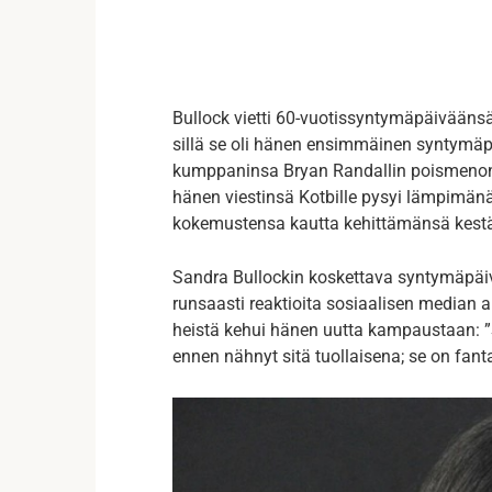
Bullock vietti 60-vuotissyntymäpäiväänsä
sillä se oli hänen ensimmäinen syntymäp
kumppaninsa Bryan Randallin poismenon 
hänen viestinsä Kotbille pysyi lämpimänä
kokemustensa kautta kehittämänsä kest
Sandra Bullockin koskettava syntymäpäivä
runsaasti reaktioita sosiaalisen median a
heistä kehui hänen uutta kampaustaan: ”S
ennen nähnyt sitä tuollaisena; se on fant