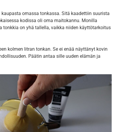
in kaupasta omassa tonkassa. Sitä kaadettiin suurista
s jokaisessa kodissa oli oma maitokannu. Monilla
tonkkia on yhä tallella, vaikka niiden käyttötarkoitus
een kolmen litran tonkan. Se ei enää näyttänyt kovin
ahdollisuuden. Päätin antaa sille uuden elämän ja