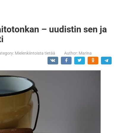
totonkan – uudistin sen ja
i
ategory:
Mielenkiintoista tietää
Author:
Marina