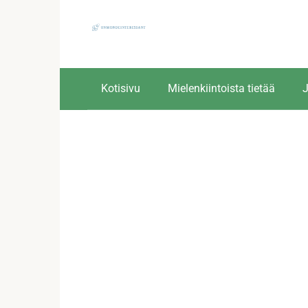
Skip
to
content
Kotisivu
Mielenkiintoista tietää
J