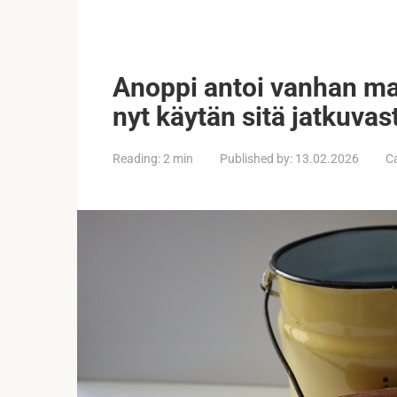
Anoppi antoi vanhan mai
nyt käytän sitä jatkuvast
Reading:
2 min
Published by:
13.02.2026
C