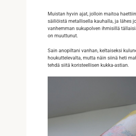
Muistan hyvin ajat, jolloin maitoa haetti
säiliöistä metallisella kauhalla, ja lähe
vanhemman sukupolven ihmisillä tällaisia 
on muuttunut.
Sain anopiltani vanhan, keltaiseksi kulun
houkuttelevalta, mutta näin siinä heti m
tehdä siitä koristeellisen kukka-astian.