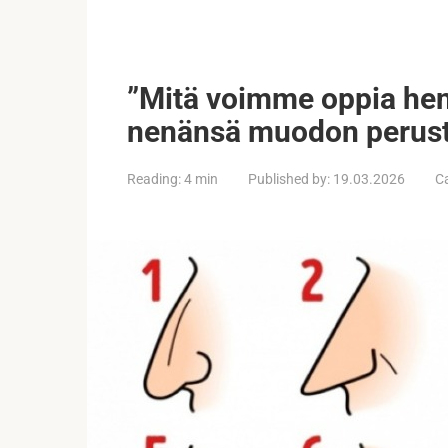
”Mitä voimme oppia hen
nenänsä muodon perust
Reading:
4 min
Published by:
19.03.2026
C