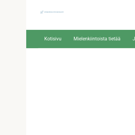
Skip
to
content
Kotisivu
Mielenkiintoista tietää
J