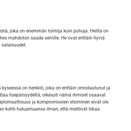
estä, joka on enemmän toimija kuin puhuja. Heiltä on
ähes mahdoton saada selville. He ovat erittäin hyviä
ä salaisuudet.
ä kyseessä on henkilö, joka on erittäin omistautunut ja
taa itsepäisyydeltä, oikeasti nämä ihmiset osaavat
a diplomaattisuus ja kompromissien etsiminen eivät ole
 kohti haluamaansa ilman, että miettivät liikaa