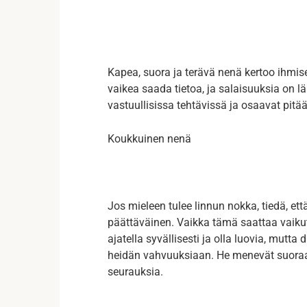
Kapea, suora ja terävä nenä kertoo ihmis
vaikea saada tietoa, ja salaisuuksia on l
vastuullisissa tehtävissä ja osaavat pitä
Koukkuinen nenä
Jos mieleen tulee linnun nokka, tiedä, ett
päättäväinen. Vaikka tämä saattaa vaikut
ajatella syvällisesti ja olla luovia, mutt
heidän vahvuuksiaan. He menevät suoraan
seurauksia.