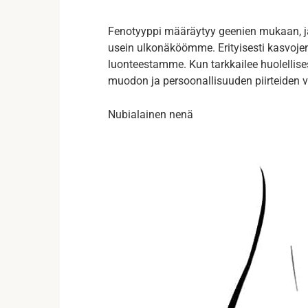
Fenotyyppi määräytyy geenien mukaan, ja
usein ulkonäköömme. Erityisesti kasvojen 
luonteestamme. Kun tarkkailee huolellise
muodon ja persoonallisuuden piirteiden vä
Nubialainen nenä