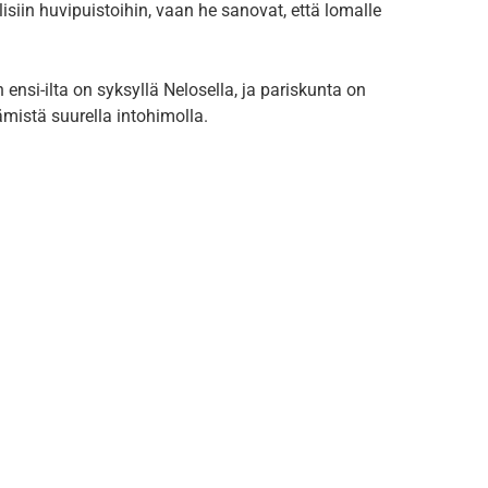
siin huvipuistoihin, vaan he sanovat, että lomalle
nsi-ilta on syksyllä Nelosella, ja pariskunta on
istä suurella intohimolla.