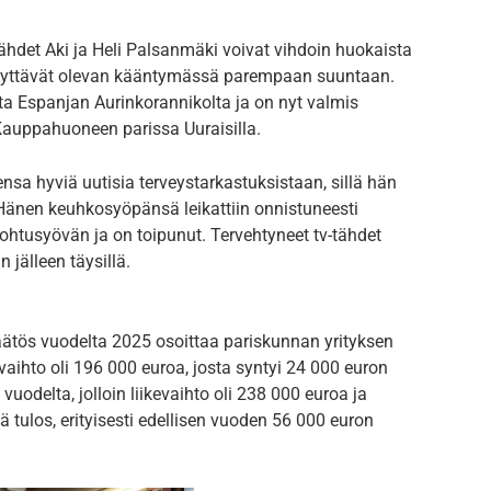
det Aki ja Heli Palsanmäki voivat vihdoin huokaista
t näyttävät olevan kääntymässä parempaan suuntaan.
a Espanjan Aurinkorannikolta ja on nyt valmis
auppahuoneen parissa Uuraisilla.
nsa hyviä uutisia terveystarkastuksistaan, sillä hän
 Hänen keuhkosyöpänsä leikattiin onnistuneesti
kohtusyövän ja on toipunut. Tervehtyneet tv-tähdet
jälleen täysillä.
ätös vuodelta 2025 osoittaa pariskunnan yrityksen
aihto oli 196 000 euroa, josta syntyi 24 000 euron
 vuodelta, jolloin liikevaihto oli 238 000 euroa ja
vä tulos, erityisesti edellisen vuoden 56 000 euron