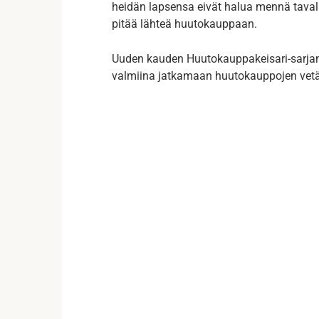
heidän lapsensa eivät halua mennä tavalli
pitää lähteä huutokauppaan.
Uuden kauden Huutokauppakeisari-sarjan e
valmiina jatkamaan huutokauppojen vetäm