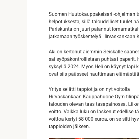
Suomen Huutokauppakeisari -ohjelman täh
helpotuksesta, sillä taloudelliset tuule
Pariskunta on juuri palannut lomamatkalt
jatkamaan työskentelyä Hirvaskankaan K
Aki on kertonut aiemmin Seiskalle saanee
sai syöpäkontrollistaan puhtaat paperit.
syksyllä 2024. Myös Heli on käynyt läpi 
ovat siis päässeet nauttimaan elämästään 
Yritys selätti tappiot ja on nyt voitolla
Hirvaskankaan Kauppahuone Oy:n tilinpä
talouden olevan taas tasapainossa. Liikev
voitto. Vaikka luku on laskenut edelliseltä
voittoa kertyi 58 000 euroa, on se silti hy
tappioiden jälkeen.