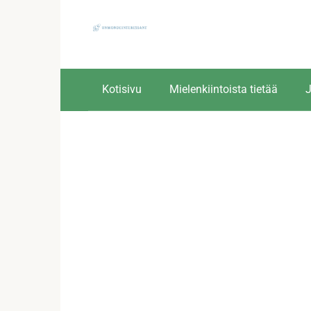
Skip
to
content
Kotisivu
Mielenkiintoista tietää
J