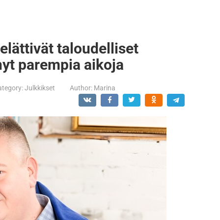
lättivät taloudelliset
nyt parempia aikoja
ategory:
Julkkikset
Author:
Marina