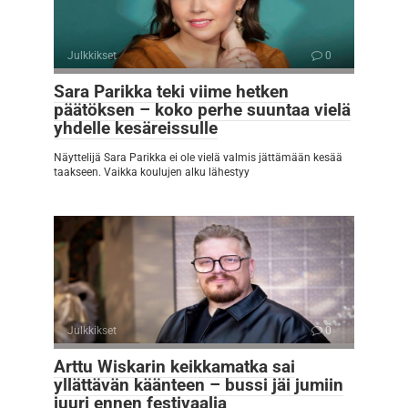
Julkkikset
0
Sara Parikka teki viime hetken
päätöksen – koko perhe suuntaa vielä
yhdelle kesäreissulle
Näyttelijä Sara Parikka ei ole vielä valmis jättämään kesää
taakseen. Vaikka koulujen alku lähestyy
Julkkikset
0
Arttu Wiskarin keikkamatka sai
yllättävän käänteen – bussi jäi jumiin
juuri ennen festivaalia