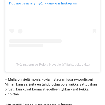
Посмотреть эту публикацию в Instagram
Публикация от Pekka Hyysalo (@fightbackpekka)
– Mulla on vielä monia kuvia Instagramissa ex-puolisoni
Miinan kanssa, joita en tahdo ottaa pois vaikka sattuu ihan
pirusti, kun kuvat keräävät edelleen tykkäyksiä! Pekka
kirjoittaa.
Hän yrittää katsoa kuvia toisesta kulmasta.