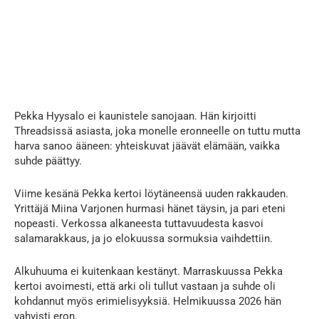
Pekka Hyysalo ei kaunistele sanojaan. Hän kirjoitti
Threadsissä asiasta, joka monelle eronneelle on tuttu mutta
harva sanoo ääneen: yhteiskuvat jäävät elämään, vaikka
suhde päättyy.
Viime kesänä Pekka kertoi löytäneensä uuden rakkauden.
Yrittäjä Miina Varjonen hurmasi hänet täysin, ja pari eteni
nopeasti. Verkossa alkaneesta tuttavuudesta kasvoi
salamarakkaus, ja jo elokuussa sormuksia vaihdettiin.
Alkuhuuma ei kuitenkaan kestänyt. Marraskuussa Pekka
kertoi avoimesti, että arki oli tullut vastaan ja suhde oli
kohdannut myös erimielisyyksiä. Helmikuussa 2026 hän
vahvisti eron.