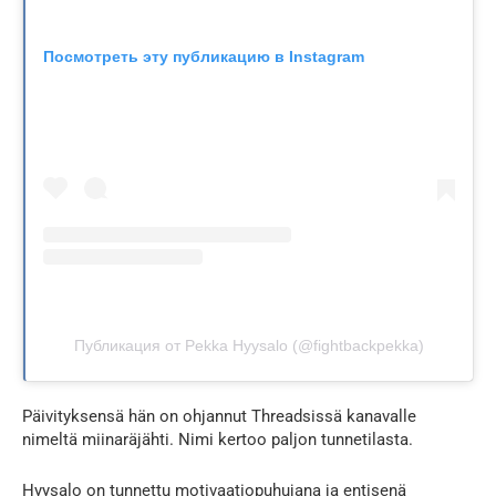
Посмотреть эту публикацию в Instagram
Публикация от Pekka Hyysalo (@fightbackpekka)
Päivityksensä hän on ohjannut Threadsissä kanavalle
nimeltä miinaräjähti. Nimi kertoo paljon tunnetilasta.
Hyysalo on tunnettu motivaatiopuhujana ja entisenä