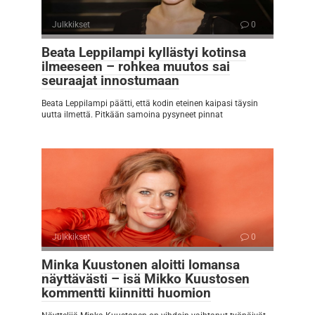
Julkkikset
0
Beata Leppilampi kyllästyi kotinsa
ilmeeseen – rohkea muutos sai
seuraajat innostumaan
Beata Leppilampi päätti, että kodin eteinen kaipasi täysin
uutta ilmettä. Pitkään samoina pysyneet pinnat
Julkkikset
0
Minka Kuustonen aloitti lomansa
näyttävästi – isä Mikko Kuustosen
kommentti kiinnitti huomion