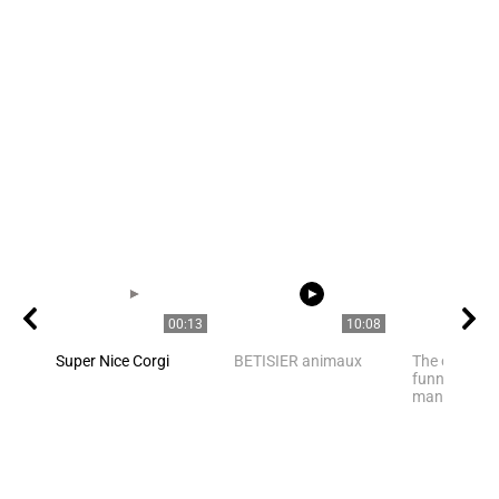
00:13
10:08
Super Nice Corgi
BETISIER animaux
The owner fi
funny cat ha
many of us h