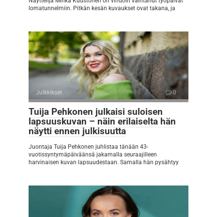
Näyttelijä Minka Kuustonen on vihdoin vaihtanut työpäivät
lomatunnelmiin. Pitkän kesän kuvaukset ovat takana, ja
Julkkikset
0
Tuija Pehkonen julkaisi suloisen
lapsuuskuvan – näin erilaiselta hän
näytti ennen julkisuutta
Juontaja Tuija Pehkonen juhlistaa tänään 43-
vuotissyntymäpäiväänsä jakamalla seuraajilleen
harvinaisen kuvan lapsuudestaan. Samalla hän pysähtyy