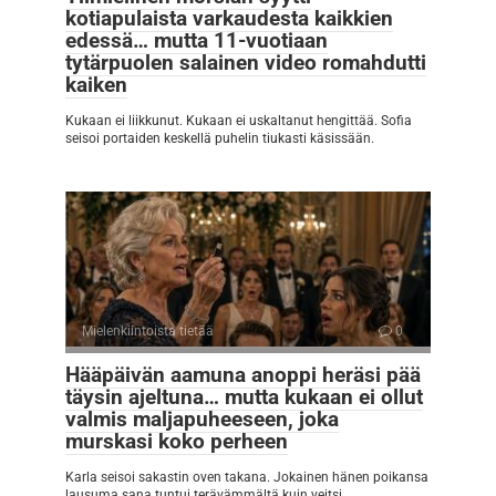
kotiapulaista varkaudesta kaikkien
edessä… mutta 11-vuotiaan
tytärpuolen salainen video romahdutti
kaiken
Kukaan ei liikkunut. Kukaan ei uskaltanut hengittää. Sofia
seisoi portaiden keskellä puhelin tiukasti käsissään.
Mielenkiintoista tietää
0
Hääpäivän aamuna anoppi heräsi pää
täysin ajeltuna… mutta kukaan ei ollut
valmis maljapuheeseen, joka
murskasi koko perheen
Karla seisoi sakastin oven takana. Jokainen hänen poikansa
lausuma sana tuntui terävämmältä kuin veitsi.