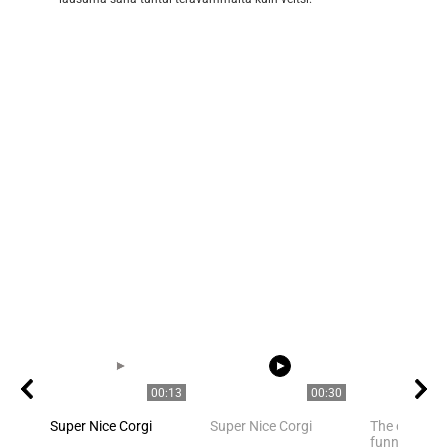
00:13
00:30
Super Nice Corgi
Super Nice Corgi
The owner fi
funny cat ha