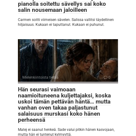
pianolla soitettu sävellys sai koko
salin nousemaan jaloilleen
Carmen soitti viimeisen sävelen. Salissa vallitsi täydellinen
hiljaisuus. Kukaan ei taputtanut. Kukaan ei puhunut.
Mielenkiintoista tietää
0
Hän seurasi vaimoaan
naamioituneena kuljettajaksi, koska
uskoi tämän pettävän häntä… mutta
vanhan oven takaa paljastunut
salaisuus murskasi koko hänen
perheensä
Matej ei saanut henkeä. Sade valui pitkin hänen kasvojaan,
mutta hän ei tuntenut kylmyyttä.