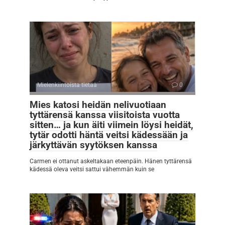
Mielenkiintoista tietää
0
Mies katosi heidän nelivuotiaan
tyttärensä kanssa viisitoista vuotta
sitten… ja kun äiti viimein löysi heidät,
tytär odotti häntä veitsi kädessään ja
järkyttävän syytöksen kanssa
Carmen ei ottanut askeltakaan eteenpäin. Hänen tyttärensä
kädessä oleva veitsi sattui vähemmän kuin se