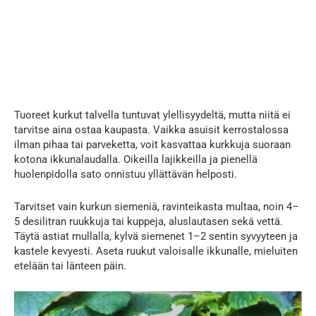
Tuoreet kurkut talvella tuntuvat ylellisyydeltä, mutta niitä ei
tarvitse aina ostaa kaupasta. Vaikka asuisit kerrostalossa
ilman pihaa tai parveketta, voit kasvattaa kurkkuja suoraan
kotona ikkunalaudalla. Oikeilla lajikkeilla ja pienellä
huolenpidolla sato onnistuu yllättävän helposti.
Tarvitset vain kurkun siemeniä, ravinteikasta multaa, noin 4–
5 desilitran ruukkuja tai kuppeja, aluslautasen sekä vettä.
Täytä astiat mullalla, kylvä siemenet 1–2 sentin syvyyteen ja
kastele kevyesti. Aseta ruukut valoisalle ikkunalle, mieluiten
etelään tai länteen päin.