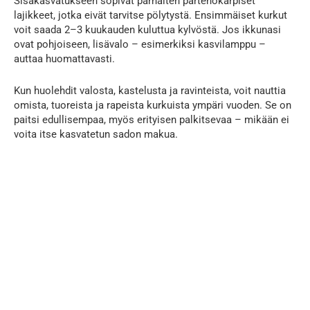
Sisäkasvatukseen sopivat parhaiten partenokarpiset
lajikkeet, jotka eivät tarvitse pölytystä. Ensimmäiset kurkut
voit saada 2–3 kuukauden kuluttua kylvöstä. Jos ikkunasi
ovat pohjoiseen, lisävalo – esimerkiksi kasvilamppu –
auttaa huomattavasti.
Kun huolehdit valosta, kastelusta ja ravinteista, voit nauttia
omista, tuoreista ja rapeista kurkuista ympäri vuoden. Se on
paitsi edullisempaa, myös erityisen palkitsevaa – mikään ei
voita itse kasvatetun sadon makua.