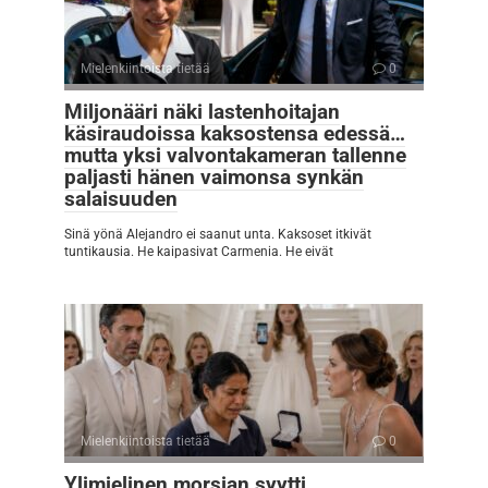
Mielenkiintoista tietää
0
Miljonääri näki lastenhoitajan
käsiraudoissa kaksostensa edessä…
mutta yksi valvontakameran tallenne
paljasti hänen vaimonsa synkän
salaisuuden
Sinä yönä Alejandro ei saanut unta. Kaksoset itkivät
tuntikausia. He kaipasivat Carmenia. He eivät
Mielenkiintoista tietää
0
Ylimielinen morsian syytti