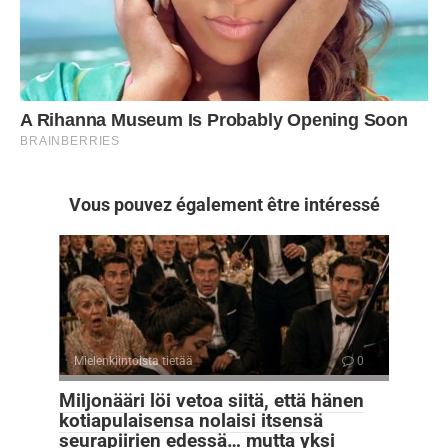
Vous pouvez également être intéressé
Mielenkiintoista tietää
0
Miljonääri löi vetoa siitä, että hänen
kotiapulaisensa nolaisi itsensä
seurapiirien edessä… mutta yksi