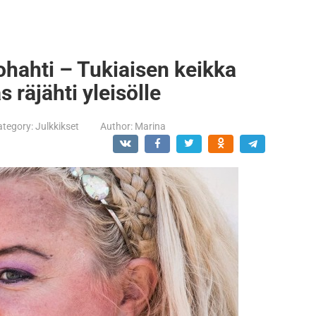
ohahti – Tukiaisen keikka
 räjähti yleisölle
ategory:
Julkkikset
Author:
Marina