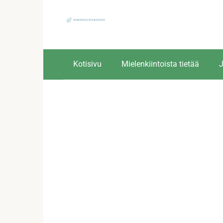
Skip
to
content
Kotisivu
Mielenkiintoista tietää
J