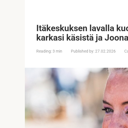
Itäkeskuksen lavalla ku
karkasi käsistä ja Joonas
Reading:
3 min
Published by:
27.02.2026
C