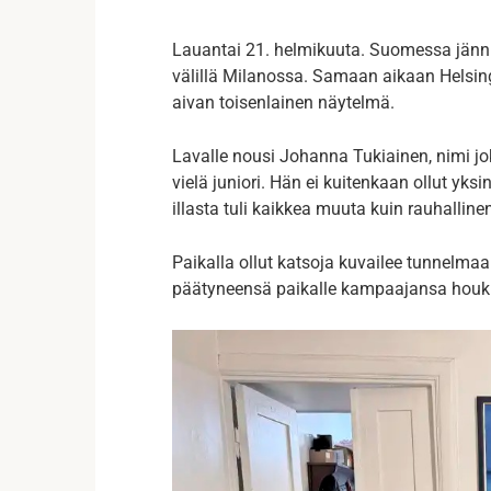
Lauantai 21. helmikuuta. Suomessa jänni
välillä Milanossa. Samaan aikaan Helsing
aivan toisenlainen näytelmä.
Lavalle nousi Johanna Tukiainen, nimi jok
vielä juniori. Hän ei kuitenkaan ollut yk
illasta tuli kaikkea muuta kuin rauhalline
Paikalla ollut katsoja kuvailee tunnelmaa
päätyneensä paikalle kampaajansa houk