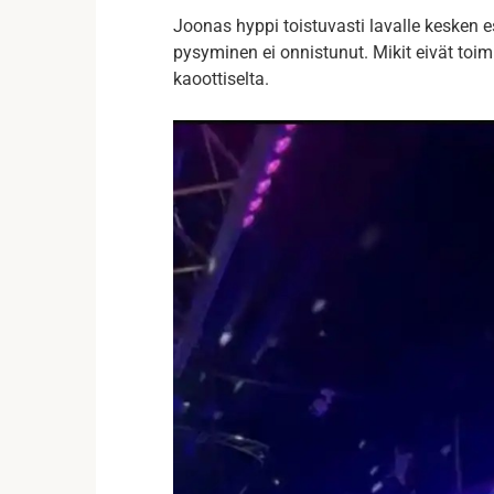
Joonas hyppi toistuvasti lavalle kesken e
pysyminen ei onnistunut. Mikit eivät toimin
kaoottiselta.