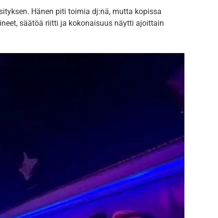
sityksen. Hänen piti toimia dj:nä, mutta kopissa
eet, säätöä riitti ja kokonaisuus näytti ajoittain