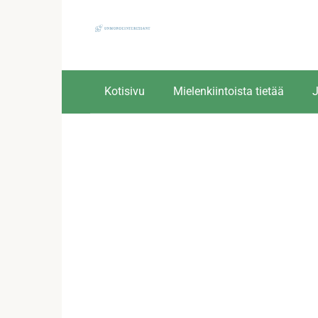
Skip
to
content
Kotisivu
Mielenkiintoista tietää
J