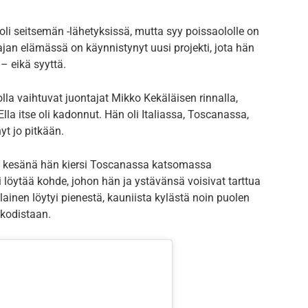
uoli seitsemän -lähetyksissä, mutta syy poissaololle on
jan elämässä on käynnistynyt uusi projekti, jota hän
– eikä syyttä.
lla vaihtuvat juontajat Mikko Kekäläisen rinnalla,
lla itse oli kadonnut. Hän oli Italiassa, Toscanassa,
yt jo pitkään.
me kesänä hän kiersi Toscanassa katsomassa
 löytää kohde, johon hän ja ystävänsä voisivat tarttua
llainen löytyi pienestä, kauniista kylästä noin puolen
kodistaan.