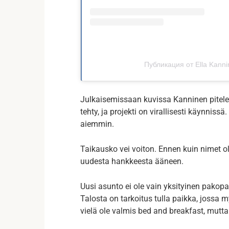
Публикация от Ella Kanni
Julkaisemissaan kuvissa Kanninen pitelee
tehty, ja projekti on virallisesti käynnis
aiemmin.
Taikausko vei voiton. Ennen kuin nimet o
uudesta hankkeesta ääneen.
Uusi asunto ei ole vain yksityinen pakop
Talosta on tarkoitus tulla paikka, jossa 
vielä ole valmis bed and breakfast, mutta