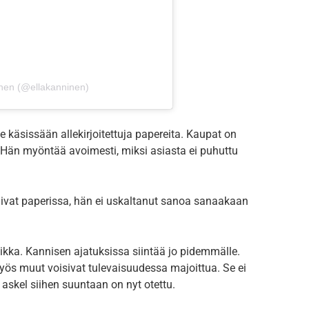
nen (@ellakanninen)
 käsissään allekirjoitettuja papereita. Kaupat on
sä. Hän myöntää avoimesti, miksi asiasta ei puhuttu
livat paperissa, hän ei uskaltanut sanoa sanaakaan
aikka. Kannisen ajatuksissa siintää jo pidemmälle.
myös muut voisivat tulevaisuudessa majoittua. Se ei
 askel siihen suuntaan on nyt otettu.