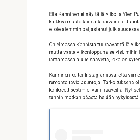
Ella Kanninen ei näy tällä viikolla Ylen P
kaikkea muuta kuin arkipäiväinen. Juonta
ei ole aiemmin paljastanut julkisuudessa 
Ohjelmassa Kannista tuuraavat tällä viiko
mutta vasta viikonloppuna selvisi, mihin E
laittamassa alulle haavetta, joka on kyten
Kanninen kertoi Instagramissa, että vii
remontoitavia asuntoja. Tarkoituksena oli
konkreettisesti – ei vain haaveilla. Nyt se
tunnin matkan päästä heidän nykyisestä 