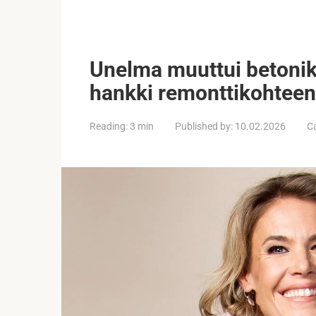
Unelma muuttui betoniks
hankki remonttikohteen 
Reading:
3 min
Published by:
10.02.2026
C