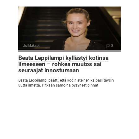
Julkkikset
0
Beata Leppilampi kyllästyi kotinsa
ilmeeseen – rohkea muutos sai
seuraajat innostumaan
Beata Leppilampi päätti, että kodin eteinen kaipasi täysin
uutta ilmettä. Pitkään samoina pysyneet pinnat