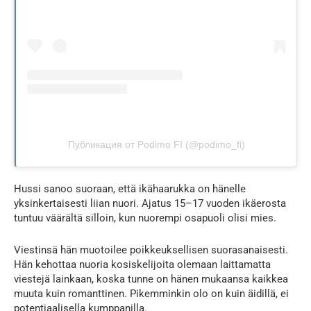
Публикация от Podimo FI (@podimo_fi)
Hussi sanoo suoraan, että ikähaarukka on hänelle
yksinkertaisesti liian nuori. Ajatus 15–17 vuoden ikäerosta
tuntuu väärältä silloin, kun nuorempi osapuoli olisi mies.
Viestinsä hän muotoilee poikkeuksellisen suorasanaisesti.
Hän kehottaa nuoria kosiskelijoita olemaan laittamatta
viestejä lainkaan, koska tunne on hänen mukaansa kaikkea
muuta kuin romanttinen. Pikemminkin olo on kuin äidillä, ei
potentiaalisella kumppanilla.