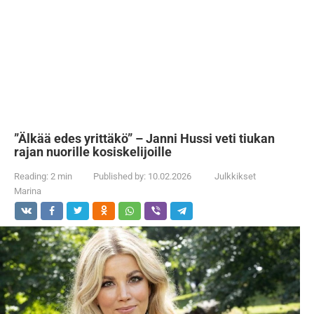
”Älkää edes yrittäkö” – Janni Hussi veti tiukan
rajan nuorille kosiskelijoille
Reading:
2 min
Published by:
10.02.2026
Julkkikset
Marina