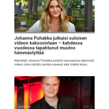
Julkkikset
0
Johanna Puhakka julkaisi suloisen
videon kaksosistaan – kahdessa
vuodessa tapahtunut muutos
hämmästyttää
Näyttelijä Johanna Puhakka pysäytti seuraajansa jakamalla
videon, joka näyttää, kuinka nopeasti aika todella kuluu.
Julkkikset
0