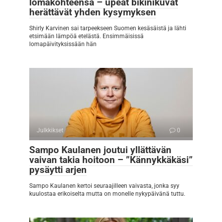
lomakohteensa – upeat bikinikuvat
herättävät yhden kysymyksen
Shirly Karvinen sai tarpeekseen Suomen kesäsäistä ja lähti
etsimään lämpöä etelästä. Ensimmäisissä
lomapäivityksissään hän
Julkkikset
0
Sampo Kaulanen joutui yllättävän
vaivan takia hoitoon – ”Kännykkäkäsi”
pysäytti arjen
Sampo Kaulanen kertoi seuraajilleen vaivasta, jonka syy
kuulostaa erikoiselta mutta on monelle nykypäivänä tuttu.