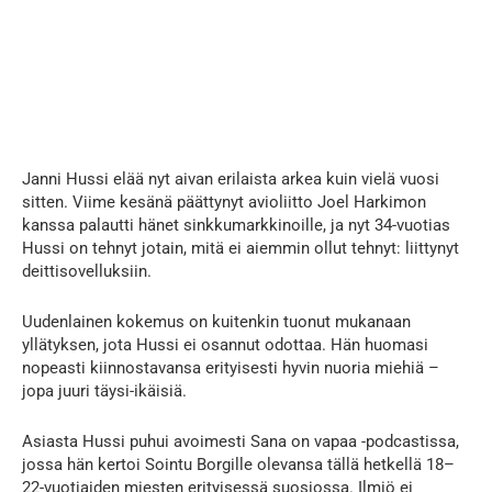
Janni Hussi elää nyt aivan erilaista arkea kuin vielä vuosi
sitten. Viime kesänä päättynyt avioliitto Joel Harkimon
kanssa palautti hänet sinkkumarkkinoille, ja nyt 34-vuotias
Hussi on tehnyt jotain, mitä ei aiemmin ollut tehnyt: liittynyt
deittisovelluksiin.
Uudenlainen kokemus on kuitenkin tuonut mukanaan
yllätyksen, jota Hussi ei osannut odottaa. Hän huomasi
nopeasti kiinnostavansa erityisesti hyvin nuoria miehiä –
jopa juuri täysi-ikäisiä.
Asiasta Hussi puhui avoimesti Sana on vapaa -podcastissa,
jossa hän kertoi Sointu Borgille olevansa tällä hetkellä 18–
22-vuotiaiden miesten erityisessä suosiossa. Ilmiö ei