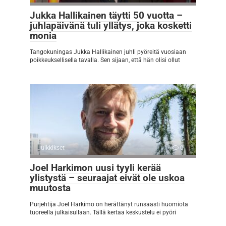
Jukka Hallikainen täytti 50 vuotta –
juhlapäivänä tuli yllätys, joka kosketti
monia
Tangokuningas Jukka Hallikainen juhli pyöreitä vuosiaan
poikkeuksellisella tavalla. Sen sijaan, että hän olisi ollut
Julkkikset
0
Joel Harkimon uusi tyyli kerää
ylistystä – seuraajat eivät ole uskoa
muutosta
Purjehtija Joel Harkimo on herättänyt runsaasti huomiota
tuoreella julkaisullaan. Tällä kertaa keskustelu ei pyöri