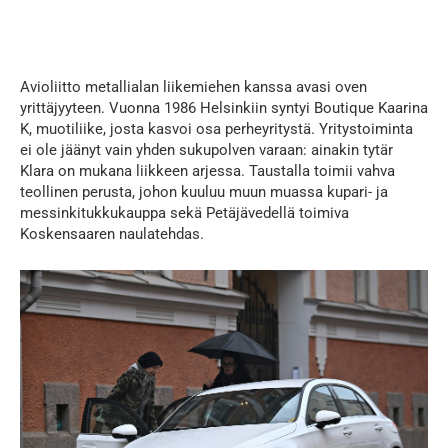
Avioliitto metallialan liikemiehen kanssa avasi oven
yrittäjyyteen. Vuonna 1986 Helsinkiin syntyi Boutique Kaarina
K, muotiliike, josta kasvoi osa perheyritystä. Yritystoiminta
ei ole jäänyt vain yhden sukupolven varaan: ainakin tytär
Klara on mukana liikkeen arjessa. Taustalla toimii vahva
teollinen perusta, johon kuuluu muun muassa kupari- ja
messinkitukkukauppa sekä Petäjävedellä toimiva
Koskensaaren naulatehdas.