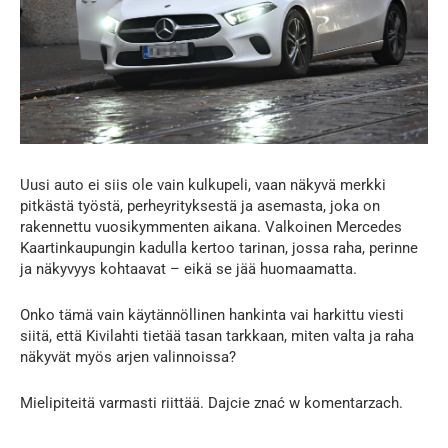
Uusi auto ei siis ole vain kulkupeli, vaan näkyvä merkki
pitkästä työstä, perheyrityksestä ja asemasta, joka on
rakennettu vuosikymmenten aikana. Valkoinen Mercedes
Kaartinkaupungin kadulla kertoo tarinan, jossa raha, perinne
ja näkyvyys kohtaavat – eikä se jää huomaamatta.
Onko tämä vain käytännöllinen hankinta vai harkittu viesti
siitä, että Kivilahti tietää tasan tarkkaan, miten valta ja raha
näkyvät myös arjen valinnoissa?
Mielipiteitä varmasti riittää. Dajcie znać w komentarzach.