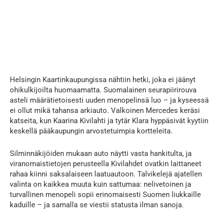
Helsingin Kaartinkaupungissa nähtiin hetki, joka ei jäänyt
ohikulkijoilta huomaamatta. Suomalainen seurapiirirouva
asteli määrätietoisesti uuden menopelinsä luo – ja kyseessä
ei ollut mikä tahansa arkiauto. Valkoinen Mercedes keräsi
katseita, kun Kaarina Kivilahti ja tytär Klara hyppäsivät kyytiin
keskellä pääkaupungin arvostetuimpia kortteleita.
Silminnäkijöiden mukaan auto näytti vasta hankitulta, ja
viranomaistietojen perusteella Kivilahdet ovatkin laittaneet
rahaa kiinni saksalaiseen laatuautoon. Talvikelejä ajatellen
valinta on kaikkea muuta kuin sattumaa: nelivetoinen ja
turvallinen menopeli sopii erinomaisesti Suomen liukkaille
kaduille – ja samalla se viestii statusta ilman sanoja.