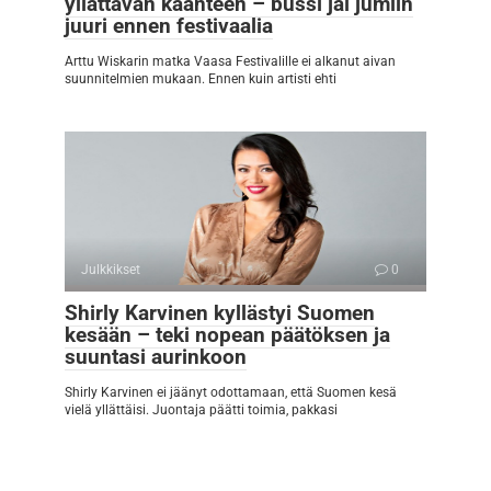
yllättävän käänteen – bussi jäi jumiin
juuri ennen festivaalia
Arttu Wiskarin matka Vaasa Festivalille ei alkanut aivan
suunnitelmien mukaan. Ennen kuin artisti ehti
Julkkikset
0
Shirly Karvinen kyllästyi Suomen
kesään – teki nopean päätöksen ja
suuntasi aurinkoon
Shirly Karvinen ei jäänyt odottamaan, että Suomen kesä
vielä yllättäisi. Juontaja päätti toimia, pakkasi