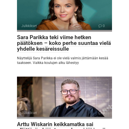
Julkkikset
0
Sara Parikka teki viime hetken
päätöksen – koko perhe suuntaa vielä
yhdelle kesäreissulle
Näyttelijä Sara Parikka ei ole vielä valmis jättämään kesää
taakseen. Vaikka koulujen alku lähestyy
Julkkikset
0
Arttu Wiskarin keikkamatka sai