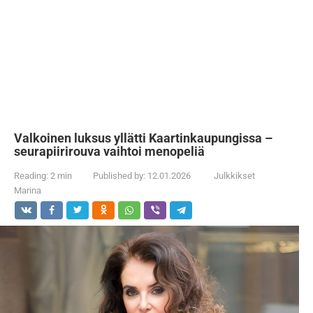
Valkoinen luksus yllätti Kaartinkaupungissa –
seurapiirirouva vaihtoi menopeliä
Reading:
2 min
Published by:
12.01.2026
Julkkikset
Marina