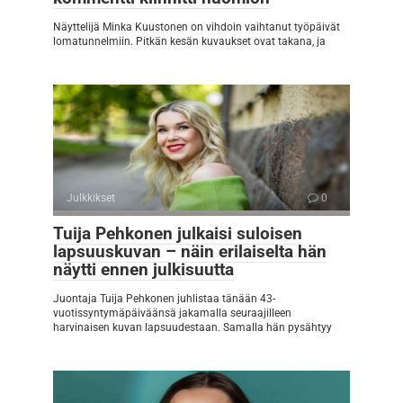
Näyttelijä Minka Kuustonen on vihdoin vaihtanut työpäivät
lomatunnelmiin. Pitkän kesän kuvaukset ovat takana, ja
Julkkikset
0
Tuija Pehkonen julkaisi suloisen
lapsuuskuvan – näin erilaiselta hän
näytti ennen julkisuutta
Juontaja Tuija Pehkonen juhlistaa tänään 43-
vuotissyntymäpäiväänsä jakamalla seuraajilleen
harvinaisen kuvan lapsuudestaan. Samalla hän pysähtyy