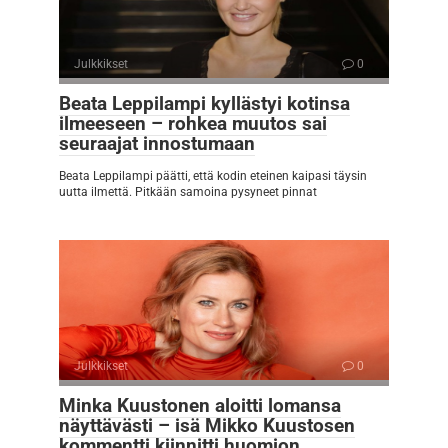
Julkkikset
0
Beata Leppilampi kyllästyi kotinsa
ilmeeseen – rohkea muutos sai
seuraajat innostumaan
Beata Leppilampi päätti, että kodin eteinen kaipasi täysin
uutta ilmettä. Pitkään samoina pysyneet pinnat
Julkkikset
0
Minka Kuustonen aloitti lomansa
näyttävästi – isä Mikko Kuustosen
kommentti kiinnitti huomion