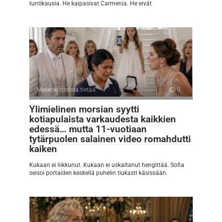
tuntikausia. He kaipasivat Carmenia. He eivät
Mielenkiintoista tietää
0
Ylimielinen morsian syytti
kotiapulaista varkaudesta kaikkien
edessä… mutta 11-vuotiaan
tytärpuolen salainen video romahdutti
kaiken
Kukaan ei liikkunut. Kukaan ei uskaltanut hengittää. Sofia
seisoi portaiden keskellä puhelin tiukasti käsissään.