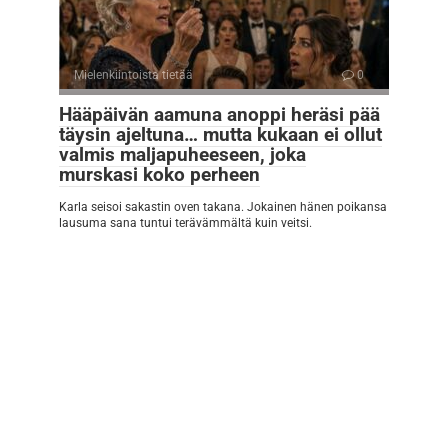
Mielenkiintoista tietää
0
Hääpäivän aamuna anoppi heräsi pää
täysin ajeltuna… mutta kukaan ei ollut
valmis maljapuheeseen, joka
murskasi koko perheen
Karla seisoi sakastin oven takana. Jokainen hänen poikansa
lausuma sana tuntui terävämmältä kuin veitsi.