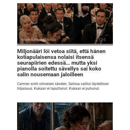
Mielenkiintoista tietää
0
Miljonääri löi vetoa siitä, että hänen
kotiapulaisensa nolaisi itsensä
seurapiirien edessä… mutta yksi
pianolla soitettu sävellys sai koko
salin nousemaan jaloilleen
Carmen soitti viimeisen sävelen. Salissa vallitsi täydellinen
hiljaisuus. Kukaan ei taputtanut. Kukaan ei puhunut.