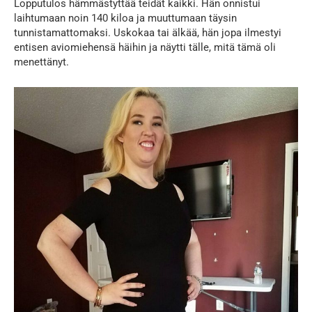
Lopputulos hämmästyttää teidät kaikki. Hän onnistui
laihtumaan noin 140 kiloa ja muuttumaan täysin
tunnistamattomaksi. Uskokaa tai älkää, hän jopa ilmestyi
entisen aviomiehensä häihin ja näytti tälle, mitä tämä oli
menettänyt.