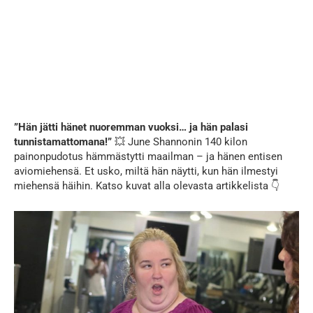
”Hän jätti hänet nuoremman vuoksi… ja hän palasi
tunnistamattomana!”
💥 June Shannonin 140 kilon
painonpudotus hämmästytti maailman – ja hänen entisen
aviomiehensä. Et usko, miltä hän näytti, kun hän ilmestyi
miehensä häihin. Katso kuvat alla olevasta artikkelista 👇