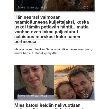
Mielenkiintoista tietää
0
Hän seurasi vaimoaan
naamioituneena kuljettajaksi, koska
uskoi tämän pettävän häntä… mutta
vanhan oven takaa paljastunut
salaisuus murskasi koko hänen
perheensä
Matej ei saanut henkeä. Sade valui pitkin hänen kasvojaan,
mutta hän ei tuntenut kylmyyttä.
Mielenkiintoista tietää
0
Mies katosi heidän nelivuotiaan