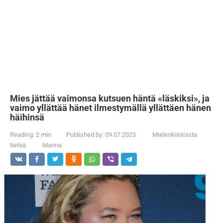
Mies jättää vaimonsa kutsuen häntä «läskiksi», ja
vaimo yllättää hänet ilmestymällä yllättäen hänen
häihinsä
Reading:
2 min
Published by:
09.07.2025
Mielenkiintoista
tietää
Marina