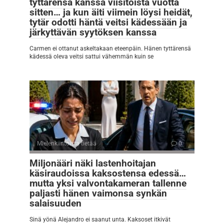
tyttärensä kanssa viisitoista vuotta
sitten… ja kun äiti viimein löysi heidät,
tytär odotti häntä veitsi kädessään ja
järkyttävän syytöksen kanssa
Carmen ei ottanut askeltakaan eteenpäin. Hänen tyttärensä
kädessä oleva veitsi sattui vähemmän kuin se
Mielenkiintoista tietää
0
Miljonääri näki lastenhoitajan
käsiraudoissa kaksostensa edessä…
mutta yksi valvontakameran tallenne
paljasti hänen vaimonsa synkän
salaisuuden
Sinä yönä Alejandro ei saanut unta. Kaksoset itkivät