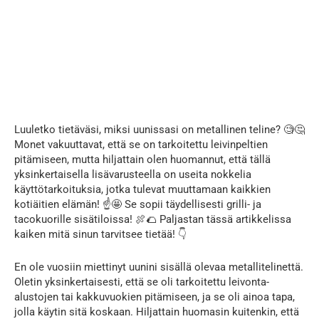
Luuletko tietäväsi, miksi uunissasi on metallinen teline? 🧐🤔
Monet vakuuttavat, että se on tarkoitettu leivinpeltien
pitämiseen, mutta hiljattain olen huomannut, että tällä
yksinkertaisella lisävarusteella on useita nokkelia
käyttötarkoituksia, jotka tulevat muuttamaan kaikkien
kotiäitien elämän! ☝️🤩 Se sopii täydellisesti grilli- ja
tacokuorille sisätiloissa! 🍖🌮 Paljastan tässä artikkelissa
kaiken mitä sinun tarvitsee tietää! 👇
En ole vuosiin miettinyt uunini sisällä olevaa metallitelinettä.
Oletin yksinkertaisesti, että se oli tarkoitettu leivonta-
alustojen tai kakkuvuokien pitämiseen, ja se oli ainoa tapa,
jolla käytin sitä koskaan. Hiljattain huomasin kuitenkin, että