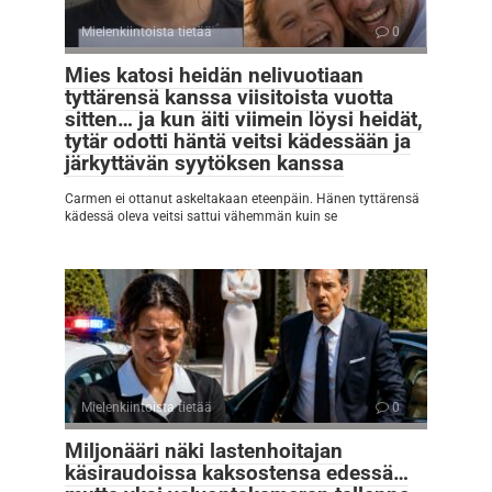
Mielenkiintoista tietää
0
Mies katosi heidän nelivuotiaan
tyttärensä kanssa viisitoista vuotta
sitten… ja kun äiti viimein löysi heidät,
tytär odotti häntä veitsi kädessään ja
järkyttävän syytöksen kanssa
Carmen ei ottanut askeltakaan eteenpäin. Hänen tyttärensä
kädessä oleva veitsi sattui vähemmän kuin se
Mielenkiintoista tietää
0
Miljonääri näki lastenhoitajan
käsiraudoissa kaksostensa edessä…