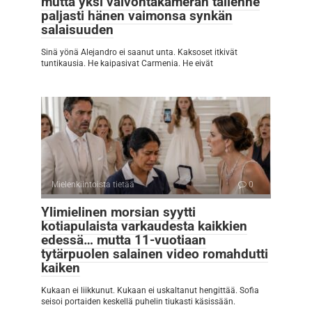
mutta yksi valvontakameran tallenne
paljasti hänen vaimonsa synkän
salaisuuden
Sinä yönä Alejandro ei saanut unta. Kaksoset itkivät
tuntikausia. He kaipasivat Carmenia. He eivät
Mielenkiintoista tietää
0
Ylimielinen morsian syytti
kotiapulaista varkaudesta kaikkien
edessä… mutta 11-vuotiaan
tytärpuolen salainen video romahdutti
kaiken
Kukaan ei liikkunut. Kukaan ei uskaltanut hengittää. Sofia
seisoi portaiden keskellä puhelin tiukasti käsissään.