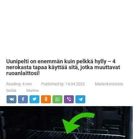
Uunipelti on enemmän kuin pelkkä hylly – 4
nerokasta tapaa käyttää sitä, jotka muuttavat
ruoanlaittosi!
Reading:
4 min
Published by:
14.04.2025
Mielenkiintoista
tietää
Marina