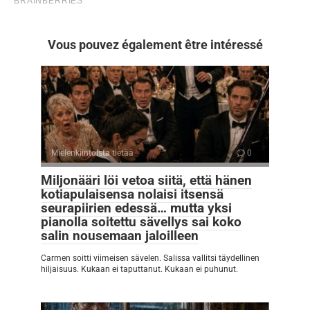
Vous pouvez également être intéressé
Mielenkiintoista tietää
0
Miljonääri löi vetoa siitä, että hänen
kotiapulaisensa nolaisi itsensä
seurapiirien edessä… mutta yksi
pianolla soitettu sävellys sai koko
salin nousemaan jaloilleen
Carmen soitti viimeisen sävelen. Salissa vallitsi täydellinen
hiljaisuus. Kukaan ei taputtanut. Kukaan ei puhunut.