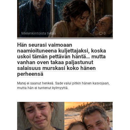
Mielenkiintoista tietää
0
Hän seurasi vaimoaan
naamioituneena kuljettajaksi, koska
uskoi tämän pettävän häntä… mutta
vanhan oven takaa paljastunut
salaisuus murskasi koko hänen
perheensä
Matej ei saanut henkeä. Sade valui pitkin hänen kasvojaan,
mutta hän ei tuntenut kylmyyttä.