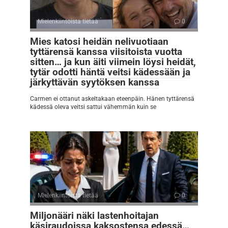
Mielenkiintoista tietää
0
Mies katosi heidän nelivuotiaan
tyttärensä kanssa viisitoista vuotta
sitten… ja kun äiti viimein löysi heidät,
tytär odotti häntä veitsi kädessään ja
järkyttävän syytöksen kanssa
Carmen ei ottanut askeltakaan eteenpäin. Hänen tyttärensä
kädessä oleva veitsi sattui vähemmän kuin se
Mielenkiintoista tietää
0
Miljonääri näki lastenhoitajan
käsiraudoissa kaksostensa edessä…