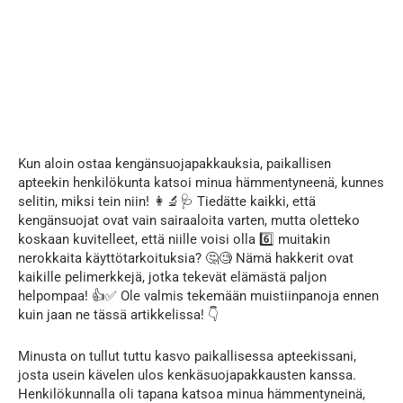
Kun aloin ostaa kengänsuojapakkauksia, paikallisen
apteekin henkilökunta katsoi minua hämmentyneenä, kunnes
selitin, miksi tein niin! 👩‍🔬🩺 Tiedätte kaikki, että
kengänsuojat ovat vain sairaaloita varten, mutta oletteko
koskaan kuvitelleet, että niille voisi olla 6️⃣ muitakin
nerokkaita käyttötarkoituksia? 🤔🧐 Nämä hakkerit ovat
kaikille pelimerkkejä, jotka tekevät elämästä paljon
helpompaa! 👍✅ Ole valmis tekemään muistiinpanoja ennen
kuin jaan ne tässä artikkelissa! 👇
Minusta on tullut tuttu kasvo paikallisessa apteekissani,
josta usein kävelen ulos kenkäsuojapakkausten kanssa.
Henkilökunnalla oli tapana katsoa minua hämmentyneinä,