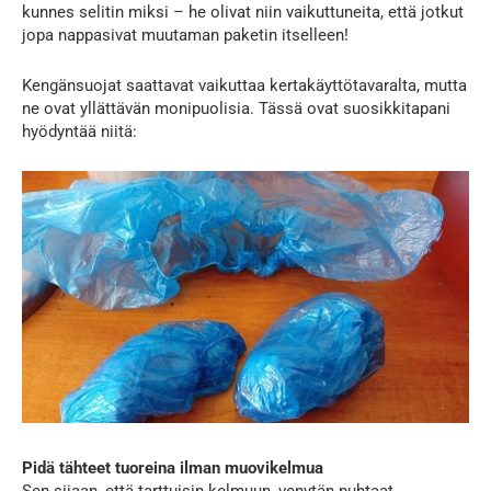
kunnes selitin miksi – he olivat niin vaikuttuneita, että jotkut
jopa nappasivat muutaman paketin itselleen!
Kengänsuojat saattavat vaikuttaa kertakäyttötavaralta, mutta
ne ovat yllättävän monipuolisia. Tässä ovat suosikkitapani
hyödyntää niitä:
Pidä tähteet tuoreina ilman muovikelmua
Sen sijaan, että tarttuisin kelmuun, venytän puhtaat