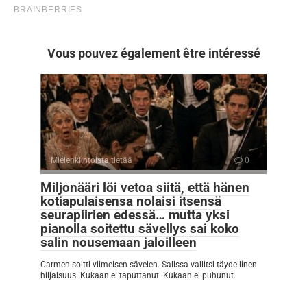
Vous pouvez également être intéressé
Mielenkiintoista tietää
0
Miljonääri löi vetoa siitä, että hänen
kotiapulaisensa nolaisi itsensä
seurapiirien edessä… mutta yksi
pianolla soitettu sävellys sai koko
salin nousemaan jaloilleen
Carmen soitti viimeisen sävelen. Salissa vallitsi täydellinen
hiljaisuus. Kukaan ei taputtanut. Kukaan ei puhunut.