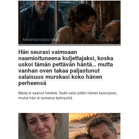
Mielenkiintoista tietää
0
Hän seurasi vaimoaan
naamioituneena kuljettajaksi, koska
uskoi tämän pettävän häntä… mutta
vanhan oven takaa paljastunut
salaisuus murskasi koko hänen
perheensä
Matej ei saanut henkeä. Sade valui pitkin hänen kasvojaan,
mutta hän ei tuntenut kylmyyttä.