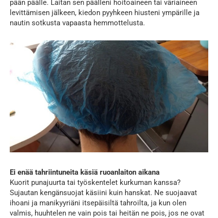
pään päälle. Laitan sen päälleni hoitoaineen tai väriaineen
levittämisen jälkeen, kiedon pyyhkeen hiusteni ympärille ja
nautin sotkusta vapaasta hemmottelusta.
Ei enää tahriintuneita käsiä ruoanlaiton aikana
Kuorit punajuurta tai työskentelet kurkuman kanssa?
Sujautan kengänsuojat käsiini kuin hanskat. Ne suojaavat
ihoani ja manikyyriäni itsepäisiltä tahroilta, ja kun olen
valmis, huuhtelen ne vain pois tai heitän ne pois, jos ne ovat