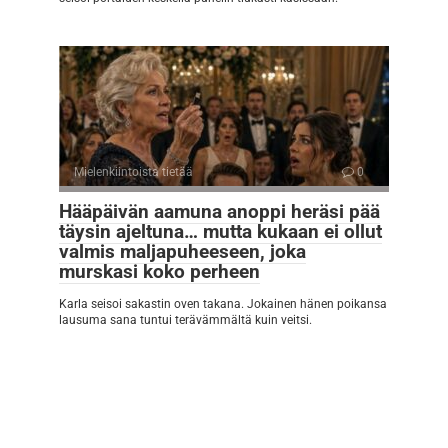
Mielenkiintoista tietää
0
Hääpäivän aamuna anoppi heräsi pää
täysin ajeltuna… mutta kukaan ei ollut
valmis maljapuheeseen, joka
murskasi koko perheen
Karla seisoi sakastin oven takana. Jokainen hänen poikansa
lausuma sana tuntui terävämmältä kuin veitsi.