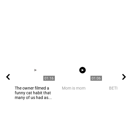
01:16
01:06
The owner filmed a
Mom is mom
BETISIER a
funny cat habit that
many of us had as...