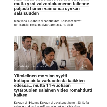
mutta yksi valvontakameran tallenne
paljasti hänen vaimonsa synkän
salaisuuden
Sinä yönä Alejandro ei saanut unta. Kaksoset itkivät
tuntikausia. He kaipasivat Carmenia. He eivät
Mielenkiintoista tietää
0
Ylimielinen morsian syytti
kotiapulaista varkaudesta kaikkien
edessä… mutta 11-vuotiaan
tytärpuolen salainen video romahdutti
kaiken
Kukaan ei liikkunut. Kukaan ei uskaltanut hengittää. Sofia
seisoi portaiden keskellä puhelin tiukasti käsissään.