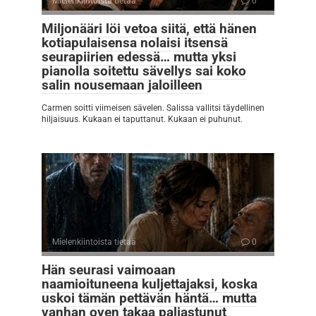
Mielenkiintoista tietää
0
Miljonääri löi vetoa siitä, että hänen
kotiapulaisensa nolaisi itsensä
seurapiirien edessä… mutta yksi
pianolla soitettu sävellys sai koko
salin nousemaan jaloilleen
Carmen soitti viimeisen sävelen. Salissa vallitsi täydellinen
hiljaisuus. Kukaan ei taputtanut. Kukaan ei puhunut.
Mielenkiintoista tietää
0
Hän seurasi vaimoaan
naamioituneena kuljettajaksi, koska
uskoi tämän pettävän häntä… mutta
vanhan oven takaa paljastunut