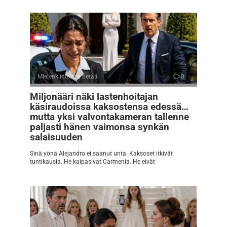
Mielenkiintoista tietää
0
Miljonääri näki lastenhoitajan
käsiraudoissa kaksostensa edessä…
mutta yksi valvontakameran tallenne
paljasti hänen vaimonsa synkän
salaisuuden
Sinä yönä Alejandro ei saanut unta. Kaksoset itkivät
tuntikausia. He kaipasivat Carmenia. He eivät