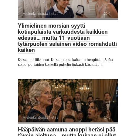
Mielenkiintoista tietää
0
Ylimielinen morsian syytti
kotiapulaista varkaudesta kaikkien
edessä… mutta 11-vuotiaan
tytärpuolen salainen video romahdutti
kaiken
Kukaan ei liikkunut. Kukaan ei uskaltanut hengittää. Sofia
seisoi portaiden keskellä puhelin tiukasti käsissään.
Mielenkiintoista tietää
0
Hääpäivän aamuna anoppi heräsi pää
täysin ajeltuna… mutta kukaan ei ollut