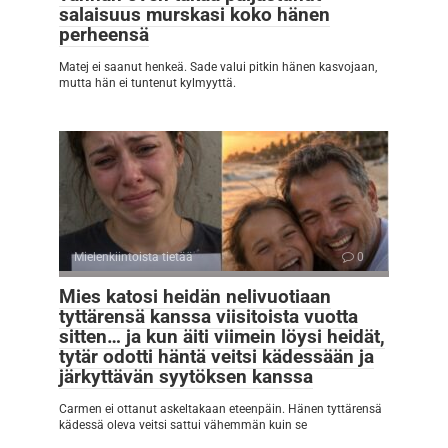
salaisuus murskasi koko hänen
perheensä
Matej ei saanut henkeä. Sade valui pitkin hänen kasvojaan,
mutta hän ei tuntenut kylmyyttä.
Mielenkiintoista tietää
0
Mies katosi heidän nelivuotiaan
tyttärensä kanssa viisitoista vuotta
sitten… ja kun äiti viimein löysi heidät,
tytär odotti häntä veitsi kädessään ja
järkyttävän syytöksen kanssa
Carmen ei ottanut askeltakaan eteenpäin. Hänen tyttärensä
kädessä oleva veitsi sattui vähemmän kuin se