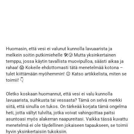
Huomasin, että vesi ei valunut kunnolla lavuaarista ja
melkein soitin putkimiehelle 🛠🥲 Mutta yksinkertainen
temppu, jossa käytin tavallista muovipulloa, säästi aikaa ja
rahaa! 😱 Kokeile ehdottomasti tätä menetelmää kotona –
tulet kiittämään myöhemmin! 😉 Katso artikkelista, miten se
toimii! 👇
Oletko koskaan huomannut, että vesi ei valu kunnolla
lavuaarista, suihkusta tai vessasta? Tämä on selvä merkki
siitä, että sinulla on tukos. On tärkeää korjata tämä ongelma
heti, jotta vältyt tulvilta, jotka voivat vahingoittaa paitsi
asuntoasi myös alakerran naapureitasi. Vaikka tässä kuvattu
menetelmä ei ole täydellinen jokaiseen tapaukseen, se toimii
hyvin yksinkertaisiin tukoksiin.