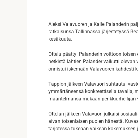
Aleksi Valavuoren ja Kalle Palanderin pa
ratkaisunsa Tallinnassa järjestetyssä Be
kesäkuuta.
Ottelu päättyi Palanderin voittoon toisen
hetkistä lähtien Palander vaikutti olevan 
onnistui iskemään Valavuoren kahdesti k
Tappion jälkeen Valavuori suhtautui vast
ymmärtäneensä konkreettisella tavalla, m
määritelmänsä mukaan penkkiurheilijan vä
Ottelun jälkeen Valavuori julkaisi sosiaa
aivan toisenlaisen puolen hänestä. Kuvas
tarjotessa tukeaan vaikean kokemuksen j