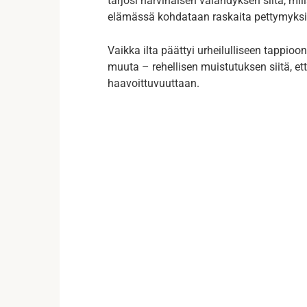
tarjosi harvinaisen välähdyksen siitä, mill
elämässä kohdataan raskaita pettymyksi
Vaikka ilta päättyi urheilulliseen tappio
muuta – rehellisen muistutuksen siitä, ette
haavoittuvuuttaan.