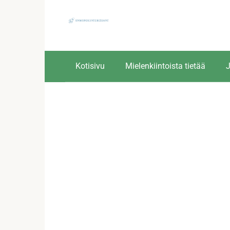
Skip
to
content
Kotisivu
Mielenkiintoista tietää
J