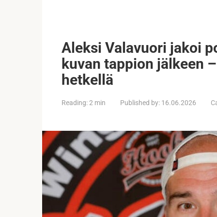
Aleksi Valavuori jakoi 
kuvan tappion jälkeen –
hetkellä
Reading:
2 min
Published by:
16.06.2026
C