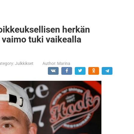
poikkeuksellisen herkän
 vaimo tuki vaikealla
ategory:
Julkkikset
Author:
Marina