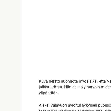
Kuva herätti huomiota myös siksi, että V
julkisuudesta. Hän esiintyy harvoin mieh
ylipäätään.
Aleksi Valavuori avioitui nykyisen puolis