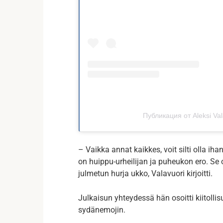
Публикация от Aleksi Val
– Vaikka annat kaikkes, voit silti olla ih
on huippu-urheilijan ja puheukon ero. Se 
julmetun hurja ukko, Valavuori kirjoitti.
Julkaisun yhteydessä hän osoitti kiitolli
sydänemojin.