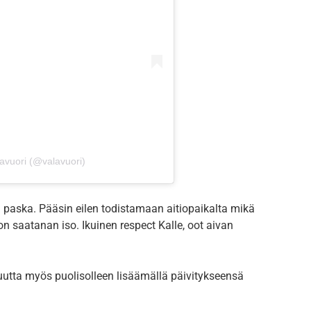
avuori (@valavuori)
an paska. Pääsin eilen todistamaan aitiopaikalta mikä
on saatanan iso. Ikuinen respect Kalle, oot aivan
suutta myös puolisolleen lisäämällä päivitykseensä