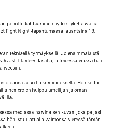
ljon puhuttu kohtaaminen nyrkkeilykehässä sai
azt Fight Night -tapahtumassa lauantaina 13.
 erän teknisellä tyrmäyksellä. Jo ensimmäisistä
vahvasti tilanteen tasalla, ja toisessa erässä hän
anveesiin.
ustajaansa suurella kunnioituksella. Hän kertoi
illainen ero on huippu-urheilijan ja oman
lillä.
lisessa mediassa harvinaisen kuvan, joka paljasti
sa hän istuu lattialla vaimonsa vieressä tämän
älkeen.