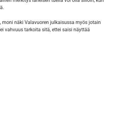
ainen merkitys läheisen tuella voi olla silloin, kun
ä.
on, moni näki Valavuoren julkaisussa myös jotain
i vahvuus tarkoita sitä, ettei saisi näyttää